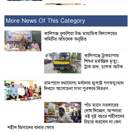
ইসলামের সবচেয়ে
বেশি ক্ষতি করেছে
জামায়াত: নুরুল হক
More News Of This Category
নুর
কালিগঞ্জ কুশুলিয়া উচ্চ মাধ্যমিক বিদ্যালয়ের
কমিটির অভিষেক অনুষ্ঠিত
পাঁচ মাসে সরকারের দোষ দিচ্ছেন, আপনারা
ওই দুই বছরে শহীদদের বিচার করলেন না
কেন: শহীদ জিসানের বাবার ক্ষোভ
কালিগঞ্জে ট্রাকচাপায়
শিশুর মর্মান্তিক মৃত্যু,
কালিগঞ্জে নিখোঁজ জেলের মরদেহ অবশেষে
ট্রাক জব্দ, চালক আটক
মিলল ইছামতী নদীতে
রামপালে যথাযোগ্য মর্যাদায় জুলাই গণঅভ্যুত্থান
দিবসে আলোচনা সভা পুরষ্কার বিতরণ
শ্রীউলা ইউনিয়ন
বিএনপির ২নং ওয়ার্ডের
উদ্যোগে কর্মী সম্মেলন
পাঁচ মাসে সরকারের
অনুষ্ঠিত
দোষ দিচ্ছেন, আপনারা
ওই দুই বছরে শহীদদের
শ্যামনগরে জলবায়ু সহনশীল জনগোষ্ঠী গঠনে
বিচার করলেন না কেন:
শহীদ জিসানের বাবার ক্ষোভ
প্রকল্পের অংশগ্রহণমূলক শিখন ও অভিজ্ঞতা