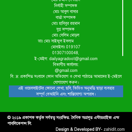
নির্বাহী সম্পাদক
মোঃ আবুল বাসার
বার্তা সম্পাদক
মোঃ হাবিবুর রহমান
যুগ্ন সম্পাদক
মোঃ সেলিম মোড়ল
ডাঃ মোঃ সাইফুল ইসলাম
মোবাইলঃ 019107
01307100048,
ই-মেইল: dailyagradoot@gmail.com
বিভাগীয় কার্যালয়:
@gmail.com
বি: দ্র: প্রকাশিত সংবাদে কোন অভিযোগ ও লেখা পাঠাতে আমাদের ই-মেইলে
যোগাযোগ করুন।
এই ওয়েবসাইটের কোনো লেখা, ছবি, ভিডিও অনুমতি ছাড়া ব্যবহার
সম্পূর্ণ বেআইনি এবং শাস্তিযোগ্য অপরাধ।
© ২০১৯ প্রকাশক কর্তৃক সর্বস্বত্ব সংরক্ষিত. দৈনিক অগ্রদূত এন্টারপ্রাইজ এন্ড
পাবলিকেশন্স লি.
Design & Developed BY-
zahidit.com