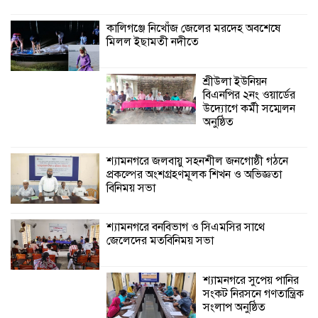
বিনিময় সভা
কালিগঞ্জে নিখোঁজ জেলের মরদেহ অবশেষে
মিলল ইছামতী নদীতে
শ্যামনগরে বনবিভাগ ও সিএমসির সাথে
জেলেদের মতবিনিময় সভা
শ্রীউলা ইউনিয়ন
বিএনপির ২নং ওয়ার্ডের
উদ্যোগে কর্মী সম্মেলন
অনুষ্ঠিত
শ্যামনগরে জলবায়ু সহনশীল জনগোষ্ঠী গঠনে
প্রকল্পের অংশগ্রহণমূলক শিখন ও অভিজ্ঞতা
বিনিময় সভা
শ্যামনগরে বনবিভাগ ও সিএমসির সাথে
জেলেদের মতবিনিময় সভা
শ্যামনগরে সুপেয় পানির
সংকট নিরসনে গণতান্ত্রিক
সংলাপ অনুষ্ঠিত