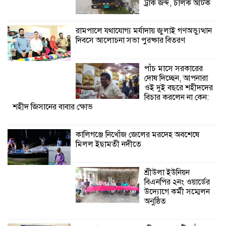
কালিগঞ্জে নিখোঁজ জেলের মরদেহ অবশেষে
ট্রাক জব্দ, চালক আটক
মিলল ইছামতী নদীতে
রামপালে যথাযোগ্য মর্যাদায় জুলাই গণঅভ্যুত্থান
দিবসে আলোচনা সভা পুরষ্কার বিতরণ
শ্রীউলা ইউনিয়ন
বিএনপির ২নং ওয়ার্ডের
উদ্যোগে কর্মী সম্মেলন
পাঁচ মাসে সরকারের
অনুষ্ঠিত
দোষ দিচ্ছেন, আপনারা
ওই দুই বছরে শহীদদের
শ্যামনগরে জলবায়ু সহনশীল জনগোষ্ঠী গঠনে
বিচার করলেন না কেন:
শহীদ জিসানের বাবার ক্ষোভ
প্রকল্পের অংশগ্রহণমূলক শিখন ও অভিজ্ঞতা
বিনিময় সভা
কালিগঞ্জে নিখোঁজ জেলের মরদেহ অবশেষে
মিলল ইছামতী নদীতে
শ্যামনগরে বনবিভাগ ও সিএমসির সাথে
জেলেদের মতবিনিময় সভা
শ্রীউলা ইউনিয়ন
বিএনপির ২নং ওয়ার্ডের
উদ্যোগে কর্মী সম্মেলন
অনুষ্ঠিত