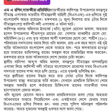
এম এ রশিদ,সাতক্ষীরা প্রতিনিধিঃ
সাতক্ষীরার কালিগঞ্জ উপজেলার বসন্তপুর
সীমান্ত এলাকায় ভারতীয় সীমান্তরক্ষী বাহিনী (বিএসএফ)-এর গুলিতে দুই
বাংলাদেশি আহত হয়েছেন। মঙ্গলবার (২ জুন) দিবাগত রাত ২টার দিকে
সীমান্তসংলগ্ন কালিন্দী নদী এলাকায় এ ঘটনা ঘটে।
কালিগঞ্জ থানার অফিসার ইনচার্জ (ওসি) জুয়েল হোসেন জানান, আহতরা
হলেন উপজেলার শীতলপুর গ্রামের মো. গোলাম রাব্বানীর ছেলে মো.
মহিউদ্দিন (৪২) এবং মৃত খাজের আলী সরদারের ছেলে মো. শাহীন (২৮)।
পরিবারের সদস্যদের বরাত দিয়ে ওসি জানান, প্রায় এক বছর আগে ওই দুই
ব্যক্তি অবৈধভাবে বাংলাদেশ থেকে ভারতে যান। পরে কলকাতার হাওড়া
হয়ে ভারতের তামিলনাড়ু রাজ্যে অবস্থান করে রাজমিস্ত্রির কাজ করতেন।
মঙ্গলবার রাতে তারা অবৈধভাবে দেশে ফেরার চেষ্টা করেন।
স্থানীয় বাসিন্দা আব্দুল করিম জানান, বসন্তপুর সীমান্তের বাশঝাড়িয়া
এলাকা দিয়ে কালিন্দী নদী সাঁতরে বাংলাদেশে প্রবেশের সময় বিএসএফ
সদস্যরা তাদের লক্ষ্য করে গুলি ছোড়ে। এতে দুজনই গুলিবিদ্ধ হন।
পরে স্থানীয়রা তাদের উদ্ধার করে রাত সোয়া ৫টার দিকে কালিগঞ্জ
উপজেলা স্বাস্থ্য কমপ্লেক্সে ভর্তি করেন। সেখানে প্রাথমিক চিকিৎসা শেষে
অবস্থার অবনতি হলে কর্তব্যরত চিকিৎসক তাদের সাতক্ষীরা সদর
হাসপাতালে রেফার করেন।
ওসি জুয়েল হোসেন আরও জানান প্রাথমিকভাবে জানা গেছে আহতরা
অবৈধভাবে ভারতে গিয়েছিলেন এবং একইভাবে দেশে ফেরার সময়
বিএসএফের গুলির শিকার হন। খবর পেয়ে পুলিশ ঘটনাস্থল পরিদর্শন
করেছে। আহত দুজনের অবস্থাই গুরুতর বলে জানা গেছে।