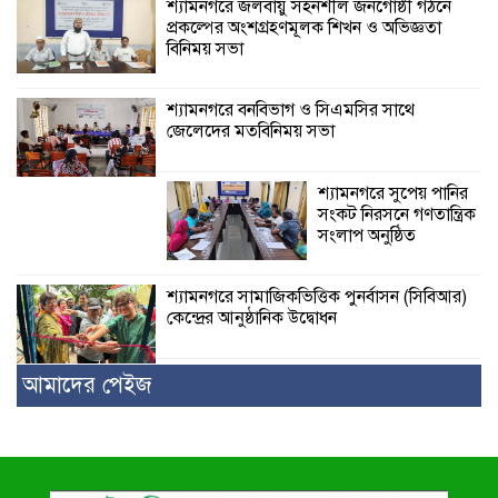
শ্যামনগরে জলবায়ু সহনশীল জনগোষ্ঠী গঠনে
প্রকল্পের অংশগ্রহণমূলক শিখন ও অভিজ্ঞতা
বিনিময় সভা
শ্যামনগরে বনবিভাগ ও সিএমসির সাথে
জেলেদের মতবিনিময় সভা
শ্যামনগরে সুপেয় পানির
সংকট নিরসনে গণতান্ত্রিক
সংলাপ অনুষ্ঠিত
শ্যামনগরে সামাজিকভিত্তিক পুনর্বাসন (সিবিআর)
কেন্দ্রের আনুষ্ঠানিক উদ্বোধন
আমাদের পেইজ