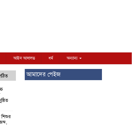
আইন আদালত
ধর্ম
অন্যান্য
আমাদের পেইজ
 পঠিত
্চ
র
ষ্ঠিত
য় শিশুর
 জব্দ,