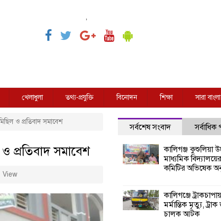
,
খেলাধুলা
তথ্য-প্রযুক্তি
বিনোদন
শিক্ষা
সারা বাংলা
 মিছিল ও প্রতিবাদ সমাবেশ
সর্বশেষ সংবাদ
সর্বাধিক
ল ও প্রতিবাদ সমাবেশ
কালিগঞ্জ কুশুলিয়া উচ
মাধ্যমিক বিদ্যালয়ে
কমিটির অভিষেক অনু
 View
কালিগঞ্জে ট্রাকচাপা
মর্মান্তিক মৃত্যু, ট্রাক
চালক আটক