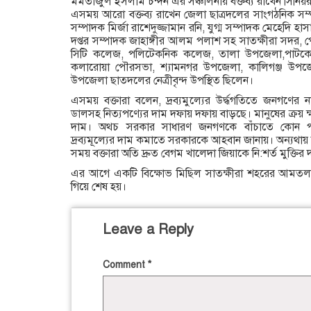
মমতাজুল ইসলাম চন্দন এর সঞ্চালনায় বক্তব্য রাখেন সিনিয়
এসময় আরো বক্তব্য রাখেন জেলা ছাত্রদলের সাংগঠনিক সম্প
সম্পাদক মির্জা রাশেদুজ্জামান রনি, যুগ্ম সম্পাদক মেহেদি হা
দপ্তর সম্পাদক জাহাঙ্গীর আলম পলাশ সহ সাতক্ষীরা সদর, 
সিটি কলেজ, পলিটেকনিক কলেজ, তালা উপজেলা,পাটকে
কলারোয়া পৌরসভা, শ্যামনগর উপজেলা, কালিগঞ্জ উপজে
উপজেলা ছাতদলের নেত্রীবৃন্দ উপস্থিত ছিলেন।
এসময় বক্তারা বলেন, দ্রব্যমুল্যের উর্দ্ধগতিতে জনগণের 
ডালসহ নিত্যপণ্যের দাম দফায় দফায় বাড়ছে। মানুষের ক্রয় ক
দাম। অথচ সরকার সাধারণ জনগণকে বাঁচাতে কোন পদক্ষ
দ্রব্যমূল্যের দাম কমাতে সরকারকে আহবান জানায়। অন্যথা
সময় বক্তারা অতি দ্রুত বেগম খালেদা জিয়াকে নি:শর্ত মুক্তির
এর আগে একটি বিক্ষোভ মিছিল সাতক্ষীরা শহরের আমতলা 
গিয়ে শেষ হয়।
Leave a Reply
Comment
*