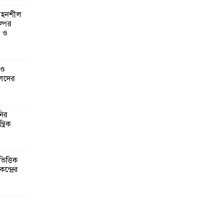
 সহনশীল
্পের
ন ও
 ও
েদের
নির
্রিক
িত্তিক
ন্দ্রের