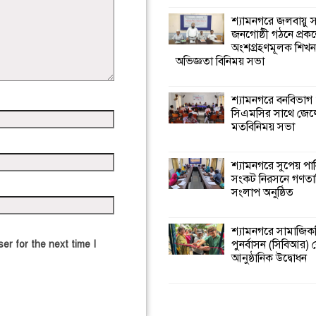
শ্যামনগরে জলবায়ু
জনগোষ্ঠী গঠনে প্রকল
অংশগ্রহণমূলক শিখ
অভিজ্ঞতা বিনিময় সভা
শ্যামনগরে বনবিভাগ
সিএমসির সাথে জেল
মতবিনিময় সভা
শ্যামনগরে সুপেয় পা
সংকট নিরসনে গণতান্ত
সংলাপ অনুষ্ঠিত
শ্যামনগরে সামাজিকভ
পুনর্বাসন (সিবিআর) কে
er for the next time I
আনুষ্ঠানিক উদ্বোধন