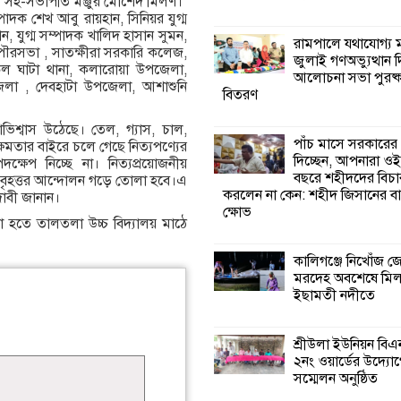
র সহ-সভাপতি মঞ্জুর মোর্শেদ মিলণ।
াদক শেখ আবু রায়হান, সিনিয়র যুগ্ম
সান, যুগ্ম সম্পাদক খালিদ হাসান সুমন,
কালিগঞ্জে নিখোঁজ 
রামপালে যথাযোগ্য মর
পৌরসভা , সাতক্ষীরা সরকারি কলেজ,
মরদেহ অবশেষে ম
জুলাই গণঅভ্যুত্থান 
ল ঘাটা থানা, কলারোয়া উপজেলা,
ইছামতী নদীতে
আলোচনা সভা পুরষ্ক
লা , দেবহাটা উপজেলা, আশাশুনি
বিতরণ
শ্রীউলা ইউনিয়ন বি
নাভিশ্বাস উঠেছে। তেল, গ্যাস, চাল,
২নং ওয়ার্ডের উদ্যো
পাঁচ মাসে সরকারের
্ষমতার বাইরে চলে গেছে নিত্যপণ্যের
কর্মী সম্মেলন অনুষ্ঠ
দিচ্ছেন, আপনারা ওই
েপ নিচ্ছে না। নিত্যপ্রয়োজনীয়
বছরে শহীদদের বিচা
য় বৃহত্তর আন্দোলন গড়ে তোলা হবে।এ
করলেন না কেন: শহীদ জিসানের বা
 দাবী জানান।
শ্যামনগরে জলবায়ু
ক্ষোভ
সহনশীল জনগোষ্ঠী 
হতে তালতলা উচ্চ বিদ্যালয় মাঠে
প্রকল্পের অংশগ্রহণ
শিখন ও অভিজ্ঞতা বিনিময় সভা
কালিগঞ্জে নিখোঁজ 
মরদেহ অবশেষে মি
ইছামতী নদীতে
শ্যামনগরে বনবিভা
সিএমসির সাথে জে
মতবিনিময় সভা
শ্রীউলা ইউনিয়ন বি
২নং ওয়ার্ডের উদ্যোগ
সম্মেলন অনুষ্ঠিত