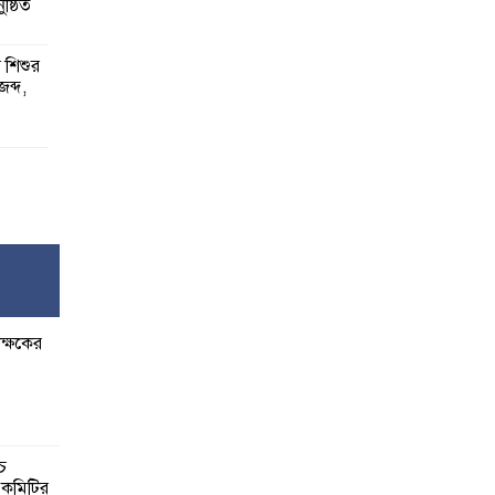
ষ্ঠিত
য় শিশুর
 জব্দ,
ষ,
র
ক্ষকের
বেশি
াত:
্চ
র কমিটির