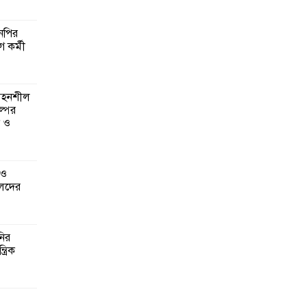
এনপির
ে কর্মী
 সহনশীল
্পের
ন ও
 ও
েদের
নির
্রিক