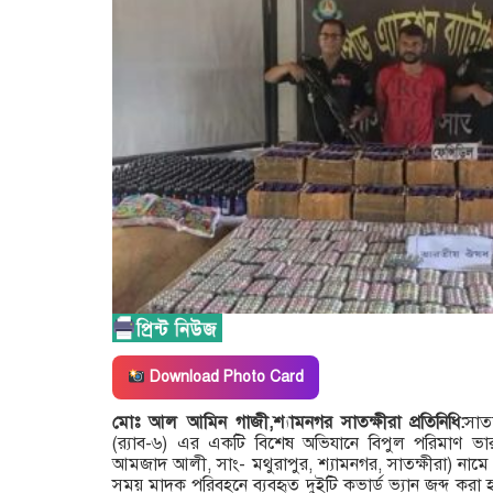
Download Photo Card
মোঃ আল আমিন গাজী,শ্যামনগর সাতক্ষীরা প্রতিনিধি:
সাতক
(র‍্যাব-৬) এর একটি বিশেষ অভিযানে বিপুল পরিমাণ 
আমজাদ আলী, সাং- মথুরাপুর, শ্যামনগর, সাতক্ষীরা) নাম
সময় মাদক পরিবহনে ব্যবহৃত দুইটি কভার্ড ভ্যান জব্দ করা