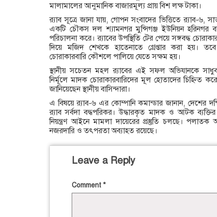
মালামালের আনুমানিক বাজারমূল্য প্রায় বিশ লক্ষ টাকা।
র‍্যাব সূত্রে জানা যায়, গোপন সংবাদের ভিত্তিতে র‍্যাব-৬, সা
একটি চৌকস দল শ্যামনগর মুন্সিগঞ্জ ইউনিয়ন হরিনগর 
পরিচালনা করে। র‍্যাবের উপস্থিতি টের পেয়ে সঙ্গবদ্ধ চোরাক
দিয়ে মজিদ শেখকে হাতেনাতে গ্রেপ্তার করা হয়। 
চোরাকারবারি কৌশলে পালিয়ে যেতে সক্ষম হয়।
স্থানীয় সচেতন মহল র‍্যাবের এই সফল অভিযানকে সাধ
নির্মূলে মাদক চোরাকারবারিদের মূল হোতাদের চিহ্নিত 
জানিয়েছেন স্থানীয় বাসিন্দারা।
এ বিষয়ে র‍্যাব-৬ এর কোম্পানি কমান্ডার জানান, দেশের দক্
র‍্যাব সর্বদা বদ্ধপরিকর। উদ্ধারকৃত মাদক ও আটক ব্যক্তির 
নিয়ন্ত্রণ আইনে মামলা দায়েরের প্রস্তুতি চলছে। পলাতক আসা
নজরদারি ও তৎপরতা অব্যাহত রয়েছে।
Leave a Reply
Comment
*