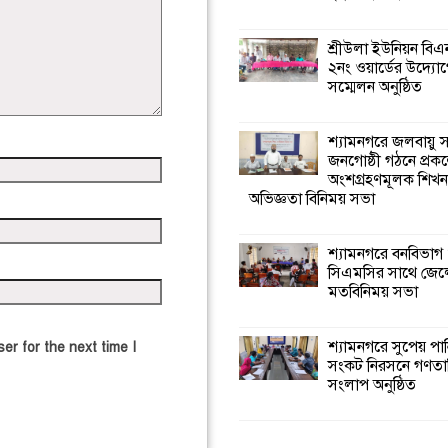
শ্রীউলা ইউনিয়ন বি
২নং ওয়ার্ডের উদ্যোগ
সম্মেলন অনুষ্ঠিত
শ্যামনগরে জলবায়ু
জনগোষ্ঠী গঠনে প্রকল
অংশগ্রহণমূলক শিখ
অভিজ্ঞতা বিনিময় সভা
শ্যামনগরে বনবিভাগ
সিএমসির সাথে জেল
মতবিনিময় সভা
শ্যামনগরে সুপেয় পা
er for the next time I
সংকট নিরসনে গণতান্ত
সংলাপ অনুষ্ঠিত