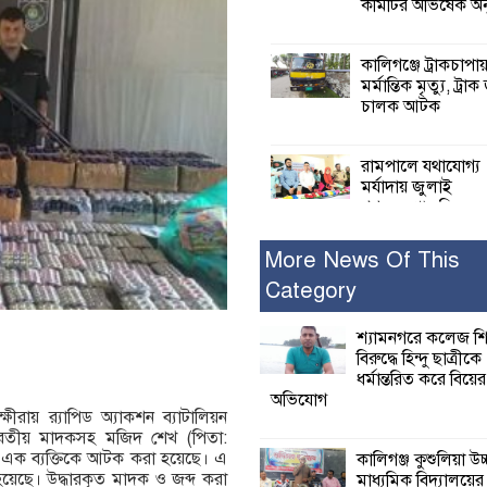
কমিটির অভিষেক অনু
কালিগঞ্জে ট্রাকচাপা
মর্মান্তিক মৃত্যু, ট্রাক
চালক আটক
রামপালে যথাযোগ্য
মর্যাদায় জুলাই
গণঅভ্যুত্থান দিবসে
আলোচনা সভা পুরষ্কার বিতরণ
More News Of This
Category
২৮ জনের সাক্ষ্য শে
কাদেরসহ সাতজনে
বিরুদ্ধে যুক্তিতর্ক
শ্যামনগরে কলেজ শি
ট্রাইব্যুনালে
বিরুদ্ধে হিন্দু ছাত্রীকে
ধর্মান্তরিত করে বিয়ের
অভিযোগ
ইসলামের সবচেয়ে 
্ষীরায় র‍্যাপিড অ্যাকশন ব্যাটালিয়ন
ক্ষতি করেছে জামায়
ভারতীয় মাদকসহ মজিদ শেখ (পিতা:
নুরুল হক নুর
ে এক ব্যক্তিকে আটক করা হয়েছে। এ
কালিগঞ্জ কুশুলিয়া উচ
 হয়েছে। উদ্ধারকৃত মাদক ও জব্দ করা
মাধ্যমিক বিদ্যালয়ে