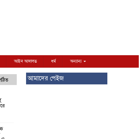
আইন আদালত
ধর্ম
অন্যান্য
আমাদের পেইজ
 পঠিত
ু
করে
্চ
র