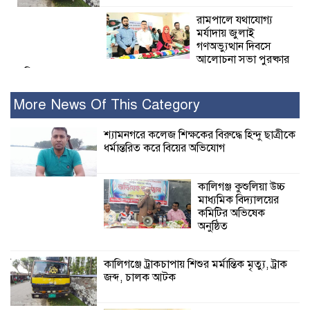
রামপালে যথাযোগ্য
মর্যাদায় জুলাই
গণঅভ্যুত্থান দিবসে
আলোচনা সভা পুরষ্কার
বিতরণ
More News Of This Category
২৮ জনের সাক্ষ্য শেষ, কাদেরসহ সাতজনের
বিরুদ্ধে যুক্তিতর্ক ট্রাইব্যুনালে
শ্যামনগরে কলেজ শিক্ষকের বিরুদ্ধে হিন্দু ছাত্রীকে
ধর্মান্তরিত করে বিয়ের অভিযোগ
ইসলামের সবচেয়ে
বেশি ক্ষতি করেছে
কালিগঞ্জ কুশুলিয়া উচ্চ
জামায়াত: নুরুল হক
মাধ্যমিক বিদ্যালয়ের
নুর
কমিটির অভিষেক
অনুষ্ঠিত
পাঁচ মাসে সরকারের দোষ দিচ্ছেন, আপনারা
ওই দুই বছরে শহীদদের বিচার করলেন না
কালিগঞ্জে ট্রাকচাপায় শিশুর মর্মান্তিক মৃত্যু, ট্রাক
কেন: শহীদ জিসানের বাবার ক্ষোভ
জব্দ, চালক আটক
কালিগঞ্জে নিখোঁজ জেলের মরদেহ অবশেষে