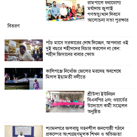
রামপালে যথাযোগ্য
মিলল ইছামতী নদীতে
মর্যাদায় জুলাই
গণঅভ্যুত্থান দিবসে
আলোচনা সভা পুরষ্কার
শ্রীউলা ইউনিয়ন
বিতরণ
বিএনপির ২নং ওয়ার্ডের
উদ্যোগে কর্মী সম্মেলন
অনুষ্ঠিত
পাঁচ মাসে সরকারের দোষ দিচ্ছেন, আপনারা ওই
দুই বছরে শহীদদের বিচার করলেন না কেন:
শহীদ জিসানের বাবার ক্ষোভ
শ্যামনগরে জলবায়ু সহনশীল জনগোষ্ঠী গঠনে
প্রকল্পের অংশগ্রহণমূলক শিখন ও অভিজ্ঞতা
বিনিময় সভা
কালিগঞ্জে নিখোঁজ জেলের মরদেহ অবশেষে
মিলল ইছামতী নদীতে
শ্রীউলা ইউনিয়ন
বিএনপির ২নং ওয়ার্ডের
উদ্যোগে কর্মী সম্মেলন
অনুষ্ঠিত
শ্যামনগরে জলবায়ু সহনশীল জনগোষ্ঠী গঠনে
প্রকল্পের অংশগ্রহণমূলক শিখন ও অভিজ্ঞতা