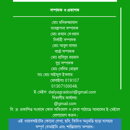
সম্পাদক ও প্রকাশক
মোঃ মনিরুজ্জামান
ব্যবস্থাপনা সম্পাদক
মোঃ রুমান দেওয়ান
নির্বাহী সম্পাদক
মোঃ আবুল বাসার
বার্তা সম্পাদক
মোঃ হাবিবুর রহমান
যুগ্ন সম্পাদক
মোঃ সেলিম মোড়ল
ডাঃ মোঃ সাইফুল ইসলাম
মোবাইলঃ 019107
01307100048,
ই-মেইল: dailyagradoot@gmail.com
বিভাগীয় কার্যালয়:
@gmail.com
বি: দ্র: প্রকাশিত সংবাদে কোন অভিযোগ ও লেখা পাঠাতে আমাদের ই-মেইলে
যোগাযোগ করুন।
এই ওয়েবসাইটের কোনো লেখা, ছবি, ভিডিও অনুমতি ছাড়া ব্যবহার
সম্পূর্ণ বেআইনি এবং শাস্তিযোগ্য অপরাধ।