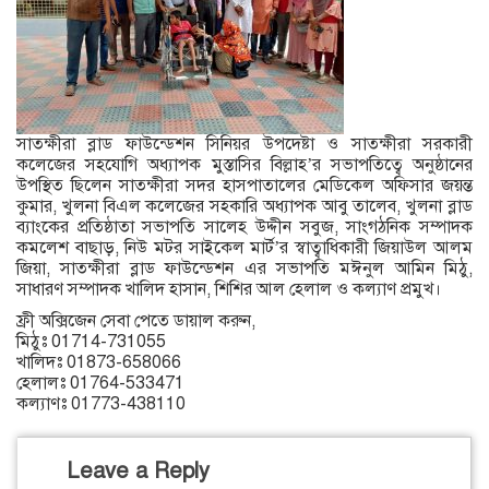
সাতক্ষীরা ব্লাড ফাউন্ডেশন সিনিয়র উপদেষ্টা ও সাতক্ষীরা সরকারী
কলেজের সহযোগি অধ্যাপক মুস্তাসির বিল্লাহ’র সভাপতিত্বে অনুষ্ঠানের
উপস্থিত ছিলেন সাতক্ষীরা সদর হাসপাতালের মেডিকেল অফিসার জয়ন্ত
কুমার, খুলনা বিএল কলেজের সহকারি অধ্যাপক আবু তালেব, খুলনা ব্লাড
ব্যাংকের প্রতিষ্ঠাতা সভাপতি সালেহ উদ্দীন সবুজ, সাংগঠনিক সম্পাদক
কমলেশ বাছাড়, নিউ মটর সাইকেল মার্ট’র স্বাত্বাধিকারী জিয়াউল আলম
জিয়া, সাতক্ষীরা ব্লাড ফাউন্ডেশন এর সভাপতি মঈনুল আমিন মিঠু,
সাধারণ সম্পাদক খালিদ হাসান, শিশির আল হেলাল ও কল্যাণ প্রমুখ।
ফ্রী অক্সিজেন সেবা পেতে ডায়াল করুন,
মিঠুঃ 01714-731055
খালিদঃ 01873-658066
হেলালঃ 01764-533471
কল্যাণঃ 01773-438110
Leave a Reply