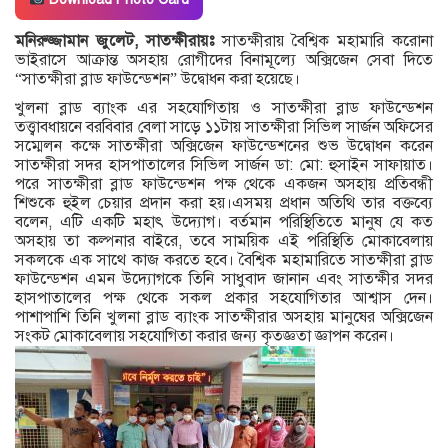
মনিরুজ্জামান জুলেট, সাতক্ষীরায়ঃ
সাতক্ষীরায় বৈশ্বিক মহামারি করোনা
ভাইরাসে আক্রান্ত অসহায় রোগীদের বিনামূল্যে অক্সিজেন সেবা দিতে
“সাতক্ষীরা ব্লাড ফাউন্ডেশন” উদ্বোধন করা হয়েছে।
খুলনা ব্লাড ব্যাংক এর সহযোগিতায় ও সাতক্ষীরা ব্লাড ফাউন্ডেশন
তত্ত্বাবধায়নে বরবিবার বেলা সাড়ে ১১টায় সাতক্ষীরা সিভিল সার্জন অফিসের
সম্মেলন কক্ষে সাতক্ষীরা অক্সিজেন ফাউন্ডেশনের শুভ উদ্বোধন করেন
সাতক্ষীরা সদর হাসপাতালের সিভিল সার্জন ডা: মো: হুসাইন সাফায়াত।
পরে সাতক্ষীরা ব্লাড ফাউন্ডেশন পক্ষ থেকে একজন অসহায় প্রতিবন্ধী
শিশুকে হুইল চেয়ার প্রদান করা হয়।এসময় প্রধান অতিথি তার বক্তব্যে
বলেন, এটি একটি মহাৎ উদ্যোগ। বর্তমান পরিস্থিতিতে মানুষ যে কত
অসহায় তা কল্পনার বাইরে, তবে সাময়িক এই পরিস্থিতি মোকাবেলায়
সকলকে এক সাথে কাজ করতে হবে। বৈশ্বিক মহামারিতে সাতক্ষীরা ব্লাড
ফাউন্ডেশন এমন উদ্যোগকে তিনি সাধুবাদ জানান এবং সাতক্ষীর সদর
হাসপাতালের পক্ষ থেকে সকল প্রকার সহযোগিতার আশ্বাস দেন।
পাশাপাশি তিনি খুলনা ব্লাড ব্যাংক সাতক্ষীরার অসহায় মানুষের অক্সিজেন
সংকট মোকাবেলায় সহযোগিতা করার জন্য কৃতজ্ঞতা জ্ঞাপন করেন।