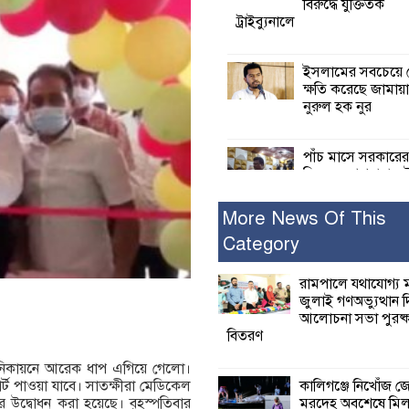
বিরুদ্ধে যুক্তিতর্ক
ট্রাইব্যুনালে
ইসলামের সবচেয়ে 
ক্ষতি করেছে জামায়
নুরুল হক নুর
পাঁচ মাসে সরকারে
দিচ্ছেন, আপনারা ওই
বছরে শহীদদের বিচ
করলেন না কেন: শহীদ জিসানের 
More News Of This
ক্ষোভ
Category
কালিগঞ্জে নিখোঁজ 
রামপালে যথাযোগ্য মর
মরদেহ অবশেষে ম
জুলাই গণঅভ্যুত্থান 
ইছামতী নদীতে
আলোচনা সভা পুরষ্ক
বিতরণ
শ্রীউলা ইউনিয়ন বি
নিকায়নে আরেক ধাপ এগিয়ে গেলো।
২নং ওয়ার্ডের উদ্যো
কালিগঞ্জে নিখোঁজ 
র্ট পাওয়া যাবে। সাতক্ষীরা মেডিকেল
কর্মী সম্মেলন অনুষ্ঠ
মরদেহ অবশেষে মি
উদ্বোধন করা হয়েছে। বৃহস্পতিবার