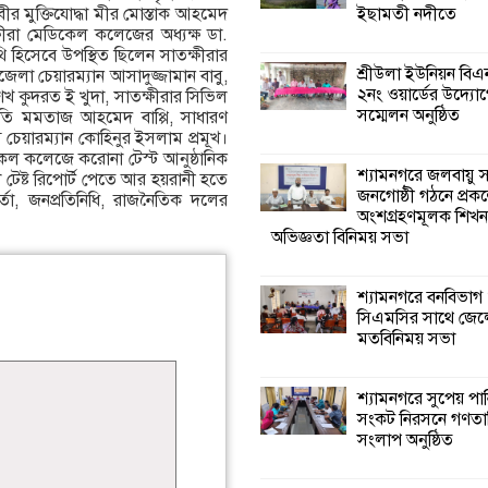
ইছামতী নদীতে
ীর মুক্তিযোদ্ধা মীর মোস্তাক আহমেদ
ীরা মেডিকেল কলেজের অধ্যক্ষ ডা.
শ্যামনগরে জলবায়ু
থি হিসেবে উপস্থিত ছিলেন সাতক্ষীরার
সহনশীল জনগোষ্ঠী 
শ্রীউলা ইউনিয়ন বি
লা চেয়ারম্যান আসাদুজ্জামান বাবু,
প্রকল্পের অংশগ্রহণ
২নং ওয়ার্ডের উদ্যোগ
েখ কুদরত ই খুদা, সাতক্ষীরার সিভিল
শিখন ও অভিজ্ঞতা বিনিময় সভা
সম্মেলন অনুষ্ঠিত
ভাপতি মমতাজ আহমেদ বাপ্পি, সাধারণ
েয়ারম্যান কোহিনুর ইসলাম প্রমূখ।
িকেল কলেজে করোনা টেস্ট আনুষ্ঠানিক
শ্যামনগরে বনবিভা
শ্যামনগরে জলবায়ু
টেষ্ট রিপোর্ট পেতে আর হয়রানী হতে
সিএমসির সাথে জে
জনগোষ্ঠী গঠনে প্রকল
র্তা, জনপ্রতিনিধি, রাজনৈতিক দলের
মতবিনিময় সভা
অংশগ্রহণমূলক শিখ
অভিজ্ঞতা বিনিময় সভা
শ্যামনগরে সুপেয় প
সংকট নিরসনে গণতান্
শ্যামনগরে বনবিভাগ
সংলাপ অনুষ্ঠিত
সিএমসির সাথে জেল
মতবিনিময় সভা
শ্যামনগরে
সামাজিকভিত্তিক পুনর
শ্যামনগরে সুপেয় পা
(সিবিআর) কেন্দ্রের
সংকট নিরসনে গণতান্ত
আনুষ্ঠানিক উদ্বোধন
সংলাপ অনুষ্ঠিত