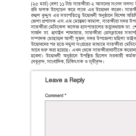
(২৫ মার্চ) বেলা ১১ টায় সাতক্ষীরা-২ আসনের সংসদ সদস্য ব
রবি ফলক উন্মোচন করে ল্যাব এর উদ্বোধন করেন। সাতক্ষ
রুহুল কুদ্দুস এর সভাপতিত্বে উদ্বোধনী অনুষ্ঠানে বিশেষ অতি
জেলা প্রশাসক এস.এম মোস্তফা কামাল, সাতক্ষীরা সদর উপজে
সাতক্ষীরা মেডিকেল কলেজ হাসপাতালের তত্ত্বাবধায়ক ডা. শ
সার্জন ডা. হুসাইন শাফায়াত, সাতক্ষীরা প্রেসক্লাবের স
সম্পাদক মোহাম্মদ আলী সুজন, সদর উপজেলা মহিলা ভাইস চ
উদ্বোধনের পর হতে নমুনা সংগ্রহের মাধ্যমে সাতক্ষীরা মেড
ভাবে শুরু করা হয়েছে। এখন থেকে সাতক্ষীরাবাসীকে করোনা 
হবেনা। উদ্বোধনী অনুষ্ঠানে উপস্থিত ছিলেন সরকারী কর্মক
নেতৃবৃন্দ, সাংবাদিক, চিকিৎসক ও সূধীবৃন্দ।
Leave a Reply
Comment
*