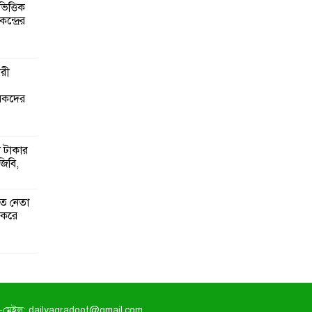
িত্তিক
ন্দ্রের
ারী
ৃষকদের
 টাকার
জিবি,
াত নেতা
ধ করে
-মেইল: dailyagradoot@gmail.com