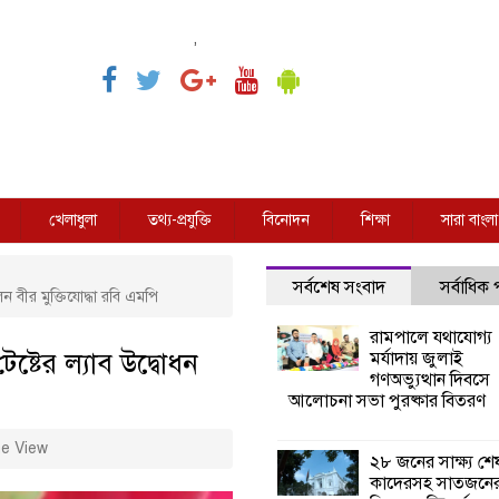
,
খেলাধুলা
তথ্য-প্রযুক্তি
বিনোদন
শিক্ষা
সারা বাংলা
সর্বশেষ সংবাদ
সর্বাধিক
 বীর মুক্তিযোদ্ধা রবি এমপি
রামপালে যথাযোগ্য
্টের ল্যাব উদ্বোধন
মর্যাদায় জুলাই
গণঅভ্যুত্থান দিবসে
আলোচনা সভা পুরষ্কার বিতরণ
e View
২৮ জনের সাক্ষ্য শে
কাদেরসহ সাতজনে