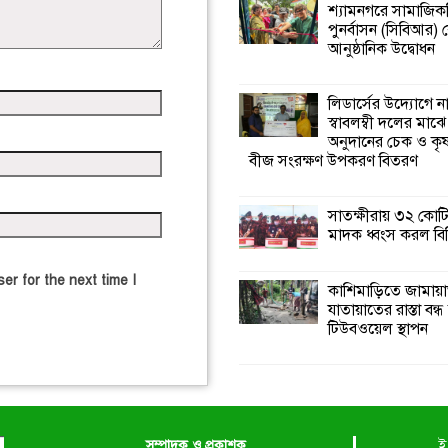
শ্যামনগরে সামাজিকভ
পুনর্বাসন (সিবিআর) কে
আনুষ্ঠানিক উদ্বোধন
লিডার্সের উদ্যোগে ন
স্বাবলম্বী দলের মাঝে
অনুদানের চেক ও ক
বীজ সংরক্ষণ উপকরণ বিতরণ
সাতক্ষীরায় ৩২ কোটি
মাদক ধ্বংস করল বি
er for the next time I
কাশিমাড়িতে জামায়
যাতায়াতের রাস্তা বন্
টিউবওয়েল স্থাপন
সম্পাদক ও প্রকাশক
ই