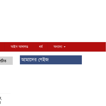
আইন আদালত
ধর্ম
অন্যান্য
আমাদের পেইজ
 পঠিত
ষ,
র