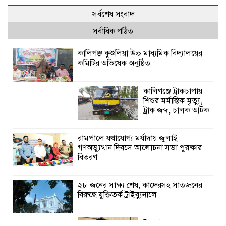
সর্বশেষ সংবাদ
সর্বাধিক পঠিত
কালিগঞ্জ কুশুলিয়া উচ্চ মাধ্যমিক বিদ্যালয়ের
কমিটির অভিষেক অনুষ্ঠিত
কালিগঞ্জে ট্রাকচাপায়
শিশুর মর্মান্তিক মৃত্যু,
ট্রাক জব্দ, চালক আটক
রামপালে যথাযোগ্য মর্যাদায় জুলাই
গণঅভ্যুত্থান দিবসে আলোচনা সভা পুরষ্কার
বিতরণ
২৮ জনের সাক্ষ্য শেষ, কাদেরসহ সাতজনের
বিরুদ্ধে যুক্তিতর্ক ট্রাইব্যুনালে
ইসলামের সবচেয়ে