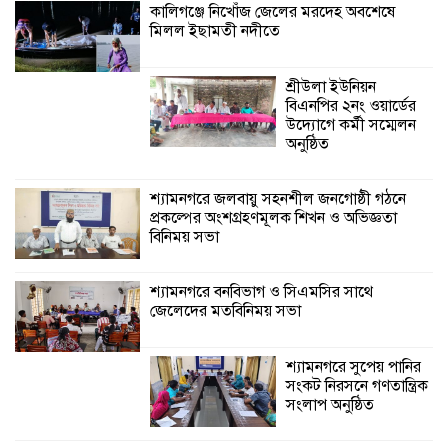
কালিগঞ্জে নিখোঁজ জেলের মরদেহ অবশেষে
মিলল ইছামতী নদীতে
শ্যামনগরে বনবিভাগ ও সিএমসির সাথে
জেলেদের মতবিনিময় সভা
শ্রীউলা ইউনিয়ন
বিএনপির ২নং ওয়ার্ডের
উদ্যোগে কর্মী সম্মেলন
অনুষ্ঠিত
শ্যামনগরে জলবায়ু সহনশীল জনগোষ্ঠী গঠনে
প্রকল্পের অংশগ্রহণমূলক শিখন ও অভিজ্ঞতা
বিনিময় সভা
শ্যামনগরে বনবিভাগ ও সিএমসির সাথে
জেলেদের মতবিনিময় সভা
শ্যামনগরে সুপেয় পানির
সংকট নিরসনে গণতান্ত্রিক
সংলাপ অনুষ্ঠিত