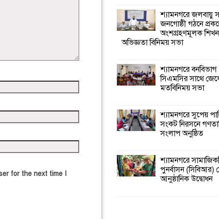
শ্যামনগরে জলবায়ু
জনগোষ্ঠী গঠনে প্রকল
অংশগ্রহণমূলক শিখ
অভিজ্ঞতা বিনিময় সভা
শ্যামনগরে বনবিভাগ
সিএমসির সাথে জেল
মতবিনিময় সভা
শ্যামনগরে সুপেয় পা
সংকট নিরসনে গণতান্ত
সংলাপ অনুষ্ঠিত
শ্যামনগরে সামাজিকভ
পুনর্বাসন (সিবিআর) কে
er for the next time I
আনুষ্ঠানিক উদ্বোধন