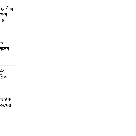
 সহনশীল
্পের
ন ও
 ও
েদের
নির
্রিক
িত্তিক
ন্দ্রের