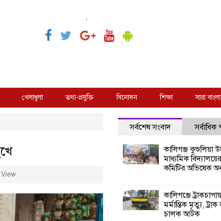
,
খেলাধুলা
তথ্য-প্রযুক্তি
বিনোদন
শিক্ষা
সারা বাংলা
সর্বশেষ সংবাদ
সর্বাধিক
ুখে
কালিগঞ্জ কুশুলিয়া উচ
মাধ্যমিক বিদ্যালয়ে
কমিটির অভিষেক অনু
 View
কালিগঞ্জে ট্রাকচাপা
মর্মান্তিক মৃত্যু, ট্রাক
চালক আটক