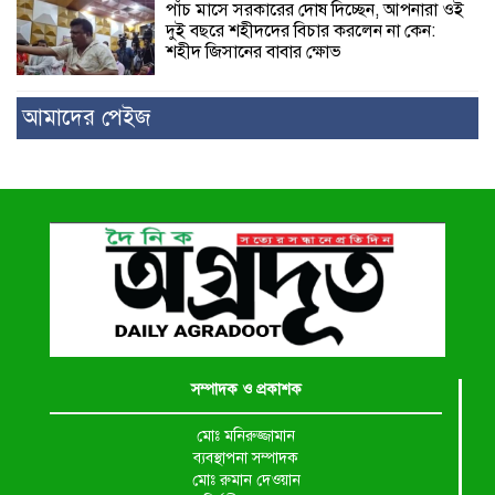
পাঁচ মাসে সরকারের দোষ দিচ্ছেন, আপনারা ওই
দুই বছরে শহীদদের বিচার করলেন না কেন:
শহীদ জিসানের বাবার ক্ষোভ
আমাদের পেইজ
সম্পাদক ও প্রকাশক
মোঃ মনিরুজ্জামান
ব্যবস্থাপনা সম্পাদক
মোঃ রুমান দেওয়ান