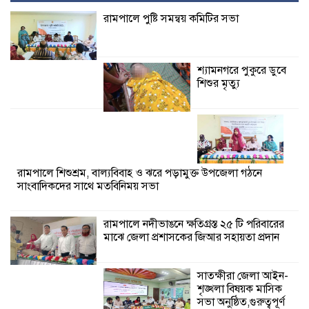
সভা অনুষ্ঠিত,গুরুত্বপূর্ণ
সিদ্ধান্ত গ্রহণ
রামপালে পুষ্টি সমন্বয় কমিটির সভা
শ্যামনগরে কলেজ শিক্ষকের বিরুদ্ধে হিন্দু
ছাত্রীকে ধর্মান্তরিত করে বিয়ের অভিযোগ
শ্যামনগরে পুকুরে ডুবে
শিশুর মৃত্যু
কালিগঞ্জ কুশুলিয়া উচ্চ
মাধ্যমিক বিদ্যালয়ের
কমিটির অভিষেক
অনুষ্ঠিত
রামপালে শিশুশ্রম, বাল্যবিবাহ ও ঝরে পড়ামুক্ত উপজেলা গঠনে
কালিগঞ্জে ট্রাকচাপায় শিশুর মর্মান্তিক মৃত্যু,
সাংবাদিকদের সাথে মতবিনিময় সভা
ট্রাক জব্দ, চালক আটক
রামপালে নদীভাঙনে ক্ষতিগ্রস্ত ২৫ টি পরিবারের
রামপালে যথাযোগ্য
মাঝে জেলা প্রশাসকের জিআর সহায়তা প্রদান
মর্যাদায় জুলাই
গণঅভ্যুত্থান দিবসে
আলোচনা সভা পুরষ্কার
সাতক্ষীরা জেলা আইন-
বিতরণ
শৃঙ্খলা বিষয়ক মাসিক
সভা অনুষ্ঠিত,গুরুত্বপূর্ণ