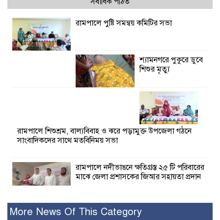
সর্বাধিক পঠিত
রামপালে পুষ্টি সমন্বয় কমিটির সভা
শ্যামনগরে পুকুরে ডুবে
শিশুর মৃত্যু
রামপালে শিশুশ্রম, বাল্যবিবাহ ও ঝরে পড়ামুক্ত উপজেলা গঠনে
সাংবাদিকদের সাথে মতবিনিময় সভা
রামপালে নদীভাঙনে ক্ষতিগ্রস্ত ২৫ টি পরিবারের
মাঝে জেলা প্রশাসকের জিআর সহায়তা প্রদান
সাতক্ষীরা জেলা আইন-
More News Of This Category
শৃঙ্খলা বিষয়ক মাসিক