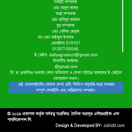
নির্বাহী সম্পাদক
মোঃ আবুল বাসার
বার্তা সম্পাদক
মোঃ হাবিবুর রহমান
যুগ্ন সম্পাদক
মোঃ সেলিম মোড়ল
ডাঃ মোঃ সাইফুল ইসলাম
মোবাইলঃ 019107
01307100048,
ই-মেইল: dailyagradoot@gmail.com
বিভাগীয় কার্যালয়:
@gmail.com
বি: দ্র: প্রকাশিত সংবাদে কোন অভিযোগ ও লেখা পাঠাতে আমাদের ই-মেইলে
যোগাযোগ করুন।
এই ওয়েবসাইটের কোনো লেখা, ছবি, ভিডিও অনুমতি ছাড়া ব্যবহার
সম্পূর্ণ বেআইনি এবং শাস্তিযোগ্য অপরাধ।
© ২০১৯ প্রকাশক কর্তৃক সর্বস্বত্ব সংরক্ষিত. দৈনিক অগ্রদূত এন্টারপ্রাইজ এন্ড
পাবলিকেশন্স লি.
Design & Developed BY-
zahidit.com