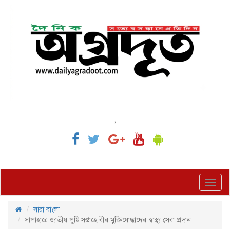
,
Toggl
navig
সারা বাংলা
সাপাহারে জাতীয় পুষ্টি সপ্তাহে বীর মুক্তিযোদ্ধাদের স্বাস্থ্য সেবা প্রদান