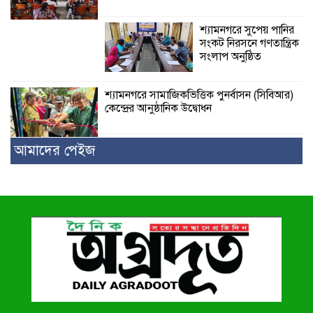
শ্যামনগরে সুপেয় পানির
সংকট নিরসনে গণতান্ত্রিক
সংলাপ অনুষ্ঠিত
শ্যামনগরে সামাজিকভিত্তিক পুনর্বাসন (সিবিআর)
কেন্দ্রের আনুষ্ঠানিক উদ্বোধন
আমাদের পেইজ