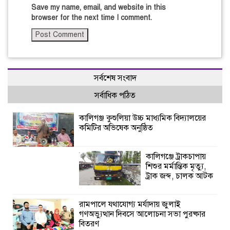
Save my name, email, and website in this
browser for the next time I comment.
সর্বশেষ সংবাদ
সর্বাধিক পঠিত
কালিগঞ্জ কুশুলিয়া উচ্চ মাধ্যমিক বিদ্যালয়ের
কমিটির অভিষেক অনুষ্ঠিত
কালিগঞ্জে ট্রাকচাপায়
শিশুর মর্মান্তিক মৃত্যু,
ট্রাক জব্দ, চালক আটক
রামপালে যথাযোগ্য মর্যাদায় জুলাই
গণঅভ্যুত্থান দিবসে আলোচনা সভা পুরষ্কার
বিতরণ