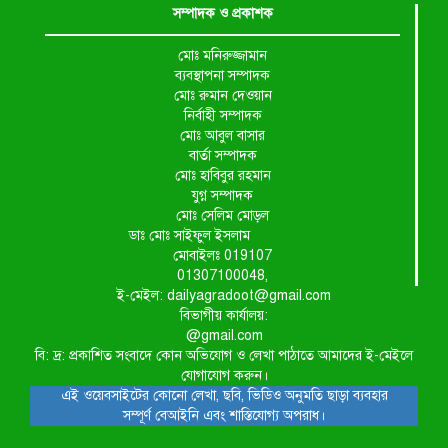
সম্পাদক ও প্রকাশক
মোঃ মনিরুজ্জামান
ব্যবস্থাপনা সম্পাদক
মোঃ রুমান দেওয়ান
নির্বাহী সম্পাদক
মোঃ আবুল বাসার
বার্তা সম্পাদক
মোঃ হাবিবুর রহমান
যুগ্ন সম্পাদক
মোঃ সেলিম মোড়ল
ডাঃ মোঃ সাইফুল ইসলাম
মোবাইলঃ 019107
01307100048,
ই-মেইল: dailyagradoot@gmail.com
বিভাগীয় কার্যালয়:
@gmail.com
বি: দ্র: প্রকাশিত সংবাদে কোন অভিযোগ ও লেখা পাঠাতে আমাদের ই-মেইলে
যোগাযোগ করুন।
এই ওয়েবসাইটের কোনো লেখা, ছবি, ভিডিও অনুমতি ছাড়া ব্যবহার
সম্পূর্ণ বেআইনি এবং শাস্তিযোগ্য অপরাধ।