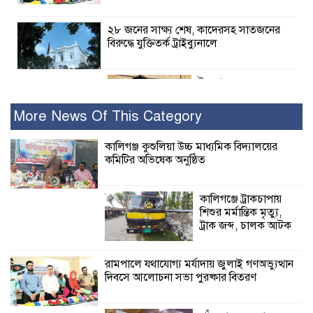
২৮ জনের সাক্ষ্য শেষ, কাদেরসহ সাতজনের
বিরুদ্ধে যুক্তিতর্ক ট্রাইব্যুনালে
ইসলামের সবচেয়ে
বেশি ক্ষতি করেছে
জামায়াত: নুরুল হক
More News Of This Category
নুর
কালিগঞ্জ কুশুলিয়া উচ্চ মাধ্যমিক বিদ্যালয়ের
কমিটির অভিষেক অনুষ্ঠিত
পাঁচ মাসে সরকারের দোষ দিচ্ছেন, আপনারা
ওই দুই বছরে শহীদদের বিচার করলেন না
কেন: শহীদ জিসানের বাবার ক্ষোভ
কালিগঞ্জে ট্রাকচাপায়
শিশুর মর্মান্তিক মৃত্যু,
কালিগঞ্জে নিখোঁজ জেলের মরদেহ অবশেষে
ট্রাক জব্দ, চালক আটক
মিলল ইছামতী নদীতে
রামপালে যথাযোগ্য মর্যাদায় জুলাই গণঅভ্যুত্থান
দিবসে আলোচনা সভা পুরষ্কার বিতরণ
শ্রীউলা ইউনিয়ন
বিএনপির ২নং ওয়ার্ডের
উদ্যোগে কর্মী সম্মেলন