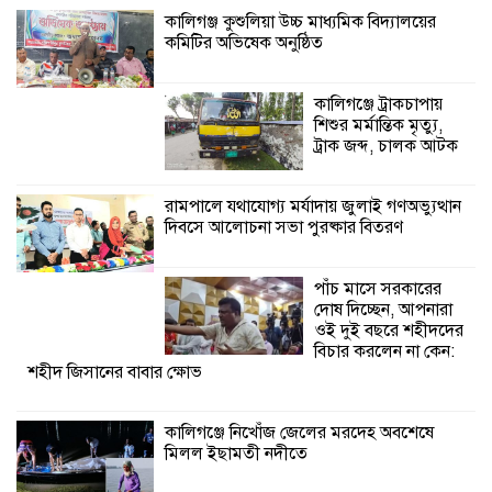
কালিগঞ্জ কুশুলিয়া উচ্চ মাধ্যমিক বিদ্যালয়ের
কমিটির অভিষেক অনুষ্ঠিত
পাঁচ মাসে সরকারের দোষ দিচ্ছেন, আপনারা
ওই দুই বছরে শহীদদের বিচার করলেন না
কেন: শহীদ জিসানের বাবার ক্ষোভ
কালিগঞ্জে ট্রাকচাপায়
শিশুর মর্মান্তিক মৃত্যু,
কালিগঞ্জে নিখোঁজ জেলের মরদেহ অবশেষে
ট্রাক জব্দ, চালক আটক
মিলল ইছামতী নদীতে
রামপালে যথাযোগ্য মর্যাদায় জুলাই গণঅভ্যুত্থান
দিবসে আলোচনা সভা পুরষ্কার বিতরণ
শ্রীউলা ইউনিয়ন
বিএনপির ২নং ওয়ার্ডের
উদ্যোগে কর্মী সম্মেলন
পাঁচ মাসে সরকারের
অনুষ্ঠিত
দোষ দিচ্ছেন, আপনারা
ওই দুই বছরে শহীদদের
শ্যামনগরে জলবায়ু সহনশীল জনগোষ্ঠী গঠনে
বিচার করলেন না কেন:
শহীদ জিসানের বাবার ক্ষোভ
প্রকল্পের অংশগ্রহণমূলক শিখন ও অভিজ্ঞতা
বিনিময় সভা
কালিগঞ্জে নিখোঁজ জেলের মরদেহ অবশেষে
মিলল ইছামতী নদীতে
শ্যামনগরে বনবিভাগ ও সিএমসির সাথে
জেলেদের মতবিনিময় সভা