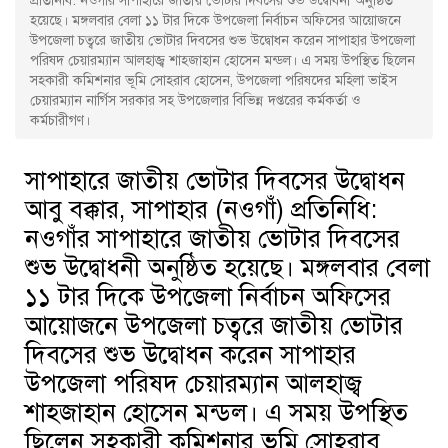
প্রতিনিধি: নওগাঁর সাপাহারে জাতীয় ভোটার দিবসের শুভ উদ্বোধনী অনুষ্ঠিত
হয়েছে। মঙ্গলবার বেলা ১১ টার দিকে উপজেলা নির্বাচন অফিসের আয়োজনে
উপজেলা চত্বরে জাতীয় ভোটার দিবসের শুভ উদ্বোধন করেন সাপাহার উপজেলা
পরিষদ চেয়ারম্যান আলহাজ্ব শাহজাহান হোসেন মন্ডল। এ সময় উপস্থিত ছিলেন
সহকারী কমিশনার ভূমি সোহরাব হোসেন, উপজেলা পরিষদের মহিলা ভাইস
চেয়ারম্যান নার্গিস সরকার সহ উপজেলার বিভিন্ন দপ্তরের কর্মকর্তা ও
কর্মচারীগণ।
সাপাহারে জাতীয় ভোটার দিবসের উদ্বোধন
আবু বক্কার, সাপাহার (নওগাঁ) প্রতিনিধি:
নওগাঁর সাপাহারে জাতীয় ভোটার দিবসের
শুভ উদ্বোধনী অনুষ্ঠিত হয়েছে। মঙ্গলবার বেলা
১১ টার দিকে উপজেলা নির্বাচন অফিসের
আয়োজনে উপজেলা চত্বরে জাতীয় ভোটার
দিবসের শুভ উদ্বোধন করেন সাপাহার
উপজেলা পরিষদ চেয়ারম্যান আলহাজ্ব
শাহজাহান হোসেন মন্ডল। এ সময় উপস্থিত
ছিলেন সহকারী কমিশনার ভূমি সোহরাব