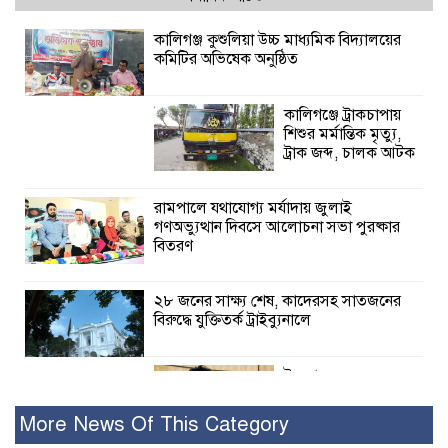
কালিগঞ্জ কুশুলিয়া উচ্চ মাধ্যমিক বিদ্যালয়ের
কমিটির অভিষেক অনুষ্ঠিত
কালিগঞ্জে ট্রাকচাপায়
শিশুর মর্মান্তিক মৃত্যু,
ট্রাক জব্দ, চালক আটক
রামপালে যথাযোগ্য মর্যাদায় জুলাই
গণঅভ্যুত্থান দিবসে আলোচনা সভা পুরষ্কার
বিতরণ
২৮ জনের সাক্ষ্য শেষ, কাদেরসহ সাতজনের
বিরুদ্ধে যুক্তিতর্ক ট্রাইব্যুনালে
ইসলামের সবচেয়ে
বেশি ক্ষতি করেছে
জামায়াত: নুরুল হক
More News Of This Category
নুর