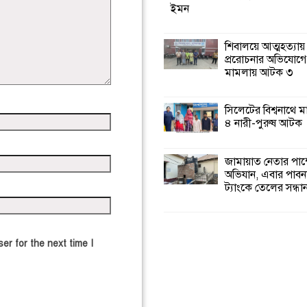
ইমন
শিবালয়ে আত্মহত্যায়
প্ররোচনার অভিযোগে
মামলায় আটক ৩
সিলেটের বিশ্বনাথে 
৪ নারী-পুরুষ আটক
জামায়াত নেতার পাম্
অভিযান, এবার পাবন
ট্যাংকে তেলের সন্ধা
er for the next time I