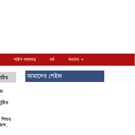
আইন আদালত
ধর্ম
অন্যান্য
আমাদের পেইজ
 পঠিত
্চ
র
ষ্ঠিত
য় শিশুর
 জব্দ,