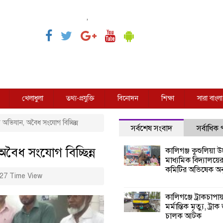
,
খেলাধুলা
তথ্য-প্রযুক্তি
বিনোদন
শিক্ষা
সারা বাংলা
ের অভিযান, অবৈধ সংযোগ বিচ্ছিন্ন
সর্বশেষ সংবাদ
সর্বাধিক
অবৈধ সংযোগ বিচ্ছিন্ন
কালিগঞ্জ কুশুলিয়া উচ
মাধ্যমিক বিদ্যালয়ে
কমিটির অভিষেক অনু
27 Time View
কালিগঞ্জে ট্রাকচাপা
মর্মান্তিক মৃত্যু, ট্রাক
চালক আটক