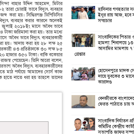
সিন্দা বাহার উদ্দিন আহমেদ, মিটার
হাসিনার গণহত্যার 
তারা চোরাই ভাবে বিদ্যুৎ ব্যবহার
কালিগঞ্জে নিখোঁজ 
ইনুর রায় আজ, হবে 
্দ করা হয়। সিদ্ধিরগঞ্জ ডিপিডিসির
মরদেহ অবশেষে ম
সম্প্রচার
বিদ্যুৎ ব্যবহার করার কারনে অনেকই
ইছামতী নদীতে
র জুলাই ২০১৮ইং মাসে অবৈধ ভাবে
১৮৪ টাকা জরিমানা করা হয়। তার মধ্যে
সাংবাদিকের পিতার
সে অবৈধ ভাবে বিদ্যুৎ ব্যবহারকারী
শ্রীউলা ইউনিয়ন বি
হামলা: শিবালয়ে ১৩
করা হয়। আদায় করা হয় ২৮ লক্ষ ২৫
২নং ওয়ার্ডের উদ্যো
আসামির মামলায় ৭
ারকারী ৪৩ প্রতিষ্ঠানকে ৩০ লক্ষ ৮৫
কর্মী সম্মেলন অনুষ্ঠ
গ্রেপ্তার
 ২০ হাজার ৩৫০ টাকা। বাকি বকেয়ার
 রাজস্ব পেয়েছেন। তিনি আরো বলেন,
রভাগ অবৈধ বিদ্যুৎ ব্যবহারকারীদের
শ্যামনগরে জলবায়ু
হোসেনপুরে মাদক স
রতে মাঠ পর্যায়ে আমাদের সোর্স কাজ
সহনশীল জনগোষ্ঠী 
দায়ে যুবকের ৩ মাস
কে হাতে নাতে ধরা হয় তাহলে তাদের
প্রকল্পের অংশগ্রহণ
কারাদণ্ড
শিখন ও অভিজ্ঞতা বিনিময় সভা
বেনজীরকে বাংলাদে
শ্যামনগরে বনবিভা
ফেরত পাঠাতে চায় 
সিএমসির সাথে জে
মতবিনিময় সভা
সাংবাদিক নির্যাতন প্
কমিটির কেন্দ্রীয় কাউ
সভাপতি জাফর সম্প