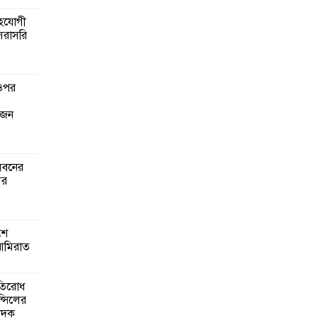
সহযোগী
জেলের
সরাসরি
িলল
 ওপর
এনপির
গে
 জন
িত
েবনের
গঠনে
ের
মূলক
শে
গ ও
আমিরাত
লেদের
রতিরোধ
ন্সিলের
াদক