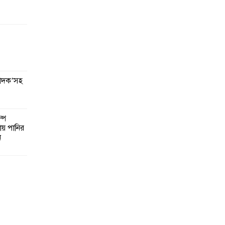
মাদক’সহ
পে
ায় পানির
ন