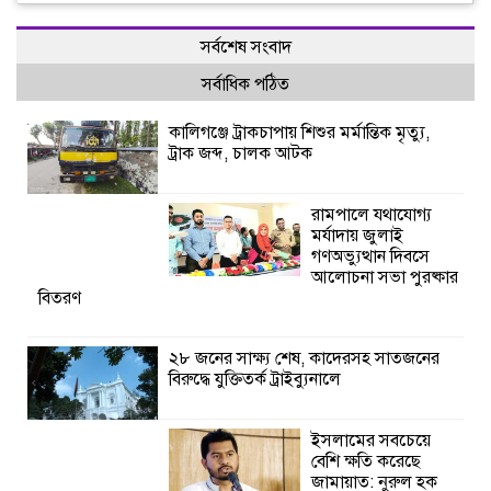
সর্বশেষ সংবাদ
সর্বাধিক পঠিত
কালিগঞ্জে ট্রাকচাপায় শিশুর মর্মান্তিক মৃত্যু,
ট্রাক জব্দ, চালক আটক
রামপালে যথাযোগ্য
মর্যাদায় জুলাই
গণঅভ্যুত্থান দিবসে
আলোচনা সভা পুরষ্কার
বিতরণ
২৮ জনের সাক্ষ্য শেষ, কাদেরসহ সাতজনের
বিরুদ্ধে যুক্তিতর্ক ট্রাইব্যুনালে
ইসলামের সবচেয়ে
বেশি ক্ষতি করেছে
জামায়াত: নুরুল হক