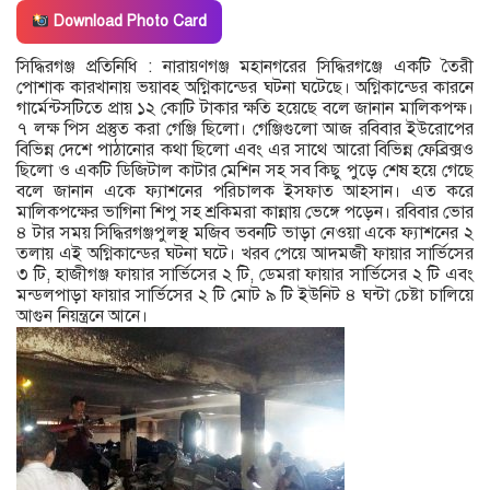
Download Photo Card
সিদ্ধিরগঞ্জ প্রতিনিধি : নারায়ণগঞ্জ মহানগরের সিদ্ধিরগঞ্জে একটি তৈরী
পোশাক কারখানায় ভয়াবহ অগ্নিকান্ডের ঘটনা ঘটেছে। অগ্নিকান্ডের কারনে
গার্মেন্টসটিতে প্রায় ১২ কোটি টাকার ক্ষতি হয়েছে বলে জানান মালিকপক্ষ।
৭ লক্ষ পিস প্রস্তুত করা গেঞ্জি ছিলো। গেঞ্জিগুলো আজ রবিবার ইউরোপের
বিভিন্ন দেশে পাঠানোর কথা ছিলো এবং এর সাথে আরো বিভিন্ন ফেব্রিক্সও
ছিলো ও একটি ডিজিটাল কাটার মেশিন সহ সব কিছু পুড়ে শেষ হয়ে গেছে
বলে জানান একে ফ্যাশনের পরিচালক ইসফাত আহসান। এত করে
মালিকপক্ষের ভাগিনা শিপু সহ শ্রকিমরা কান্নায় ভেঙ্গে পড়েন। রবিবার ভোর
৪ টার সময় সিদ্ধিরগঞ্জপুলস্থ মজিব ভবনটি ভাড়া নেওয়া একে ফ্যাশনের ২
তলায় এই অগ্নিকান্ডের ঘটনা ঘটে। খরব পেয়ে আদমজী ফায়ার সার্ভিসের
৩ টি, হাজীগঞ্জ ফায়ার সার্ভিসের ২ টি, ডেমরা ফায়ার সার্ভিসের ২ টি এবং
মন্ডলপাড়া ফায়ার সার্ভিসের ২ টি মোট ৯ টি ইউনিট ৪ ঘন্টা চেষ্টা চালিয়ে
আগুন নিয়ন্ত্রনে আনে।