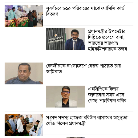
জেলেদের মতবিনিময় সভা
সুবর্ণচরে ৬১৫ পরিবারের মাঝে ফ্যামিলি কার্ড
বিতরণ
শ্যামনগরে সুপেয়
পানির সংকট নিরসনে
প্রধানমন্ত্রীর উপদেষ্টার
গণতান্ত্রিক সংলাপ
দিল্লিতে প্রবেশে বাধা,
অনুষ্ঠিত
ভারতের ভারপ্রাপ্ত
হাইকমিশনারকে তলব
বেনজীরকে বাংলাদেশে ফেরত পাঠাতে চায়
আমিরাত
এনসিপিকে বিদায়
জানানোর সময় এসে
গেছে: শাহরিয়ার কবির
সংসদ সদস্য হাফেজ রবিউল বাসারের অসুস্থতা:
খোঁজ নিলেন প্রধানমন্ত্রী