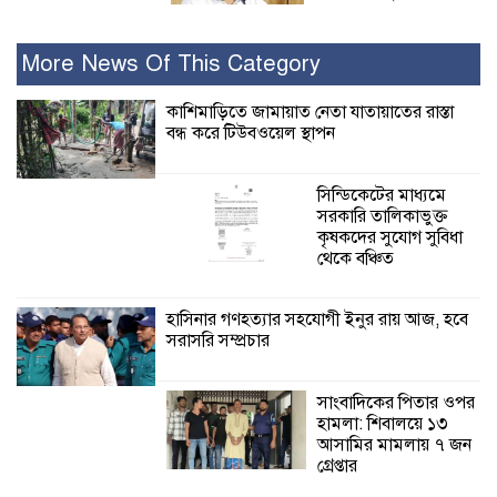
নুর
More News Of This Category
পাঁচ মাসে সরকারের দোষ দিচ্ছেন, আপনারা
ওই দুই বছরে শহীদদের বিচার করলেন না
কাশিমাড়িতে জামায়াত নেতা যাতায়াতের রাস্তা
কেন: শহীদ জিসানের বাবার ক্ষোভ
বন্ধ করে টিউবওয়েল স্থাপন
কালিগঞ্জে নিখোঁজ জেলের মরদেহ অবশেষে
সিন্ডিকেটের মাধ্যমে
মিলল ইছামতী নদীতে
সরকারি তালিকাভুক্ত
কৃষকদের সুযোগ সুবিধা
থেকে বঞ্চিত
শ্রীউলা ইউনিয়ন
বিএনপির ২নং ওয়ার্ডের
উদ্যোগে কর্মী সম্মেলন
হাসিনার গণহত্যার সহযোগী ইনুর রায় আজ, হবে
অনুষ্ঠিত
সরাসরি সম্প্রচার
শ্যামনগরে জলবায়ু সহনশীল জনগোষ্ঠী গঠনে
সাংবাদিকের পিতার ওপর
প্রকল্পের অংশগ্রহণমূলক শিখন ও অভিজ্ঞতা
হামলা: শিবালয়ে ১৩
বিনিময় সভা
আসামির মামলায় ৭ জন
গ্রেপ্তার
শ্যামনগরে বনবিভাগ ও সিএমসির সাথে