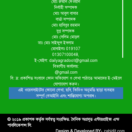
মোঃ রুমান দেওয়ান
নির্বাহী সম্পাদক
মোঃ আবুল বাসার
বার্তা সম্পাদক
মোঃ হাবিবুর রহমান
যুগ্ন সম্পাদক
মোঃ সেলিম মোড়ল
ডাঃ মোঃ সাইফুল ইসলাম
মোবাইলঃ 019107
01307100048,
ই-মেইল: dailyagradoot@gmail.com
বিভাগীয় কার্যালয়:
@gmail.com
বি: দ্র: প্রকাশিত সংবাদে কোন অভিযোগ ও লেখা পাঠাতে আমাদের ই-মেইলে
যোগাযোগ করুন।
এই ওয়েবসাইটের কোনো লেখা, ছবি, ভিডিও অনুমতি ছাড়া ব্যবহার
সম্পূর্ণ বেআইনি এবং শাস্তিযোগ্য অপরাধ।
© ২০১৯ প্রকাশক কর্তৃক সর্বস্বত্ব সংরক্ষিত. দৈনিক অগ্রদূত এন্টারপ্রাইজ এন্ড
পাবলিকেশন্স লি.
Design & Developed BY-
zahidit.com