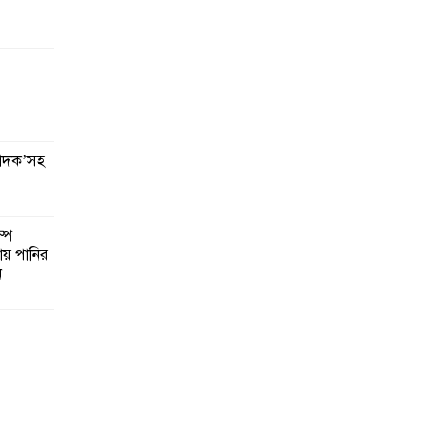
মাদক’সহ
পে
ায় পানির
ন