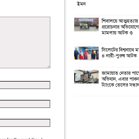
ইমন
শিবালয়ে আত্মহত্যায়
প্ররোচনার অভিযোগে
মামলায় আটক ৩
সিলেটের বিশ্বনাথে 
৪ নারী-পুরুষ আটক
জামায়াত নেতার পাম্
অভিযান, এবার পাবন
ট্যাংকে তেলের সন্ধা