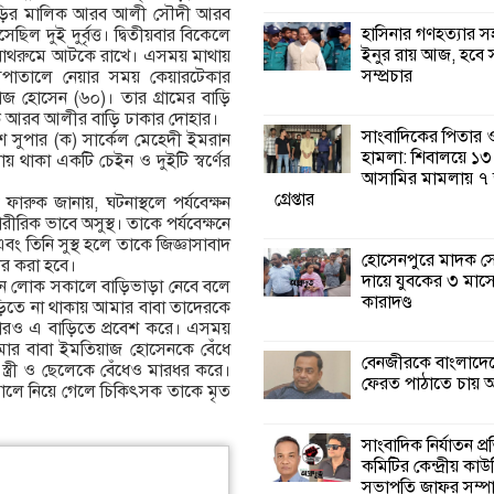
বাড়ির মালিক আরব আলী সৌদী আরব
হাসিনার গণহত্যার 
ল দুই দুর্বৃত্ত। দ্বিতীয়বার বিকেলে
শ্যামনগরে জলবায়ু
ইনুর রায় আজ, হবে 
য়ে বাথরুমে আটকে রাখে। এসময় মাথায়
সহনশীল জনগোষ্ঠী 
সম্প্রচার
াতালে নেয়ার সময় কেয়ারটেকার
প্রকল্পের অংশগ্রহণ
জ হোসেন (৬০)। তার গ্রামের বাড়ি
শিখন ও অভিজ্ঞতা বিনিময় সভা
িক আরব আলীর বাড়ি ঢাকার দোহার।
সাংবাদিকের পিতার
শ সুপার (ক) সার্কেল মেহেদী ইমরান
হামলা: শিবালয়ে ১৩
ায় থাকা একটি চেইন ও দুইটি স্বর্ণের
শ্যামনগরে বনবিভা
আসামির মামলায় ৭
সিএমসির সাথে জে
গ্রেপ্তার
 ফারুক জানায়, ঘটনাস্থলে পর্যবেক্ষন
মতবিনিময় সভা
রীরিক ভাবে অসুস্থ। তাকে পর্যবেক্ষনে
ং তিনি সুস্থ হলে তাকে জিজ্ঞাসাবাদ
হোসেনপুরে মাদক স
তার করা হবে।
শ্যামনগরে সুপেয় প
দায়ে যুবকের ৩ মাস
ন লোক সকালে বাড়িভাড়া নেবে বলে
সংকট নিরসনে গণতান্
কারাদণ্ড
বাড়িতে না থাকায় আমার বাবা তাদেরকে
সংলাপ অনুষ্ঠিত
বারও এ বাড়িতে প্রবেশ করে। এসময়
ার বাবা ইমতিয়াজ হোসেনকে বেঁধে
বেনজীরকে বাংলাদে
 স্ত্রী ও ছেলেকে বেঁধেও মারধর করে।
শ্যামনগরে
ফেরত পাঠাতে চায় 
ালে নিয়ে গেলে চিকিৎসক তাকে মৃত
সামাজিকভিত্তিক পুনর
(সিবিআর) কেন্দ্রের
আনুষ্ঠানিক উদ্বোধন
সাংবাদিক নির্যাতন প্
কমিটির কেন্দ্রীয় কাউ
সভাপতি জাফর সম্প