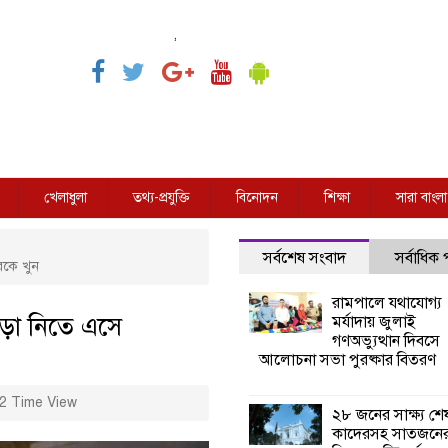
,
খেলাধুলা
তথ্য-প্রযুক্তি
বিনোদন
শিক্ষা
সারা বাংলা
সর্বশেষ সংবাদ
সর্বাধিক
রকে খুন
রামপালে যথাযোগ্য
ভাড়া নিতে এসে
মর্যাদায় জুলাই
গণঅভ্যুত্থান দিবসে
আলোচনা সভা পুরষ্কার বিতরণ
2 Time View
২৮ জনের সাক্ষ্য শে
কাদেরসহ সাতজনে