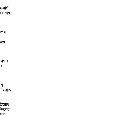
সহযোগী
সরাসরি
গঠনে
মূলক
 ওপর
গ ও
 জন
লেদের
েবনের
ানির
ের
ত্রিক
শে
আমিরাত
্বাসন
রতিরোধ
ন্সিলের
াদক