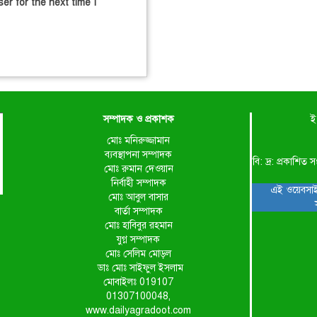
er for the next time I
সম্পাদক ও প্রকাশক
ই
মোঃ মনিরুজ্জামান
ব্যবস্থাপনা সম্পাদক
বি: দ্র: প্রকাশ
মোঃ রুমান দেওয়ান
নির্বাহী সম্পাদক
এই ওয়েবসাই
মোঃ আবুল বাসার
বার্তা সম্পাদক
মোঃ হাবিবুর রহমান
যুগ্ন সম্পাদক
মোঃ সেলিম মোড়ল
ডাঃ মোঃ সাইফুল ইসলাম
মোবাইলঃ 019107
01307100048,
www.dailyagradoot.com