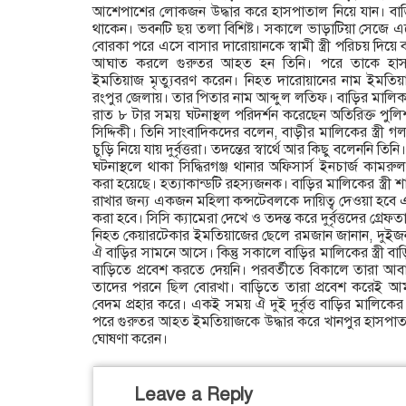
আশেপাশের লোকজন উদ্ধার করে হাসপাতাল নিয়ে যান। 
থাকেন। ভবনটি ছয় তলা বিশিষ্ট। সকালে ভাড়াটিয়া সেজে এসেছি
বোরকা পরে এসে বাসার দারোয়ানকে স্বামী স্ত্রী পরিচয় দি
আঘাত করলে গুরুতর আহত হন তিনি। পরে তাকে হাসপ
ইমতিয়াজ মৃত্যুবরণ করেন। নিহত দারোয়ানের নাম ইমতিয়া
রংপুর জেলায়। তার পিতার নাম আব্দুল লতিফ। বাড়ির মাল
রাত ৮ টার সময় ঘটনাস্থল পরিদর্শন করেছেন অতিরিক্ত পুলি
সিদ্দিকী। তিনি সাংবাদিকদের বলেন, বাড়ীর মালিকের স্ত্রী গল
চুড়ি নিয়ে যায় দুর্বৃত্তরা। তদন্তের স্বার্থে আর কিছু বলেননি তিনি।
ঘটনাস্থলে থাকা সিদ্ধিরগঞ্জ থানার অফিসার্স ইনচার্জ কামরুল
করা হয়েছে। হত্যাকান্ডটি রহস্যজনক। বাড়ির মালিকের স্ত্রী শা
রাখার জন্য একজন মহিলা কন্সটেবলকে দায়িত্ব দেওয়া হবে এব
করা হবে। সিসি ক্যামেরা দেখে ও তদন্ত করে দুর্বৃত্তদের গ্রেফ
নিহত কেয়ারটেকার ইমতিয়াজের ছেলে রমজান জানান, দুইজ
ঐ বাড়ির সামনে আসে। কিন্তু সকালে বাড়ির মালিকের স্ত্রী 
বাড়িতে প্রবেশ করতে দেয়নি। পরবর্তীতে বিকালে তারা আ
তাদের পরনে ছিল বোরখা। বাড়িতে তারা প্রবেশ করেই আম
বেদম প্রহার করে। একই সময় ঐ দুই দুর্বৃত্ত বাড়ির মালিকের
পরে গুরুতর আহত ইমতিয়াজকে উদ্ধার করে খানপুর হাসপাত
ঘোষণা করেন।
Leave a Reply