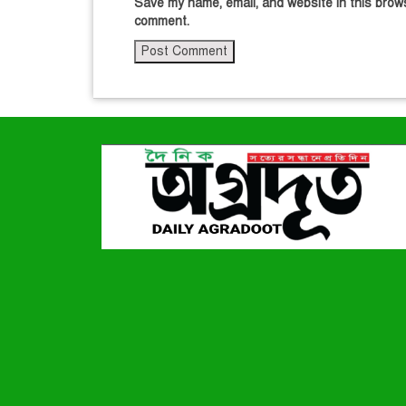
Save my name, email, and website in this brows
comment.