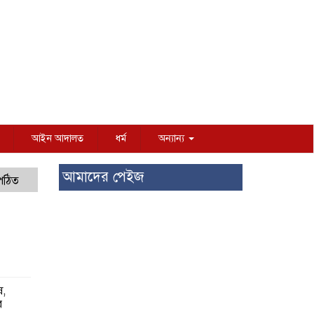
আইন আদালত
ধর্ম
অন্যান্য
আমাদের পেইজ
 পঠিত
ষ,
র