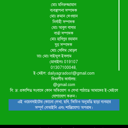
মোঃ মনিরুজ্জামান
ব্যবস্থাপনা সম্পাদক
মোঃ রুমান দেওয়ান
নির্বাহী সম্পাদক
মোঃ আবুল বাসার
বার্তা সম্পাদক
মোঃ হাবিবুর রহমান
যুগ্ন সম্পাদক
মোঃ সেলিম মোড়ল
ডাঃ মোঃ সাইফুল ইসলাম
মোবাইলঃ 019107
01307100048,
ই-মেইল: dailyagradoot@gmail.com
বিভাগীয় কার্যালয়:
@gmail.com
বি: দ্র: প্রকাশিত সংবাদে কোন অভিযোগ ও লেখা পাঠাতে আমাদের ই-মেইলে
যোগাযোগ করুন।
এই ওয়েবসাইটের কোনো লেখা, ছবি, ভিডিও অনুমতি ছাড়া ব্যবহার
সম্পূর্ণ বেআইনি এবং শাস্তিযোগ্য অপরাধ।