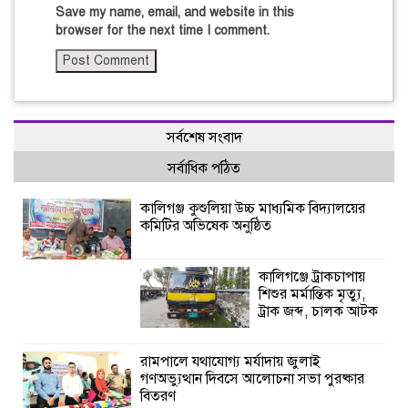
Save my name, email, and website in this
browser for the next time I comment.
সর্বশেষ সংবাদ
সর্বাধিক পঠিত
কালিগঞ্জ কুশুলিয়া উচ্চ মাধ্যমিক বিদ্যালয়ের
কমিটির অভিষেক অনুষ্ঠিত
কালিগঞ্জে ট্রাকচাপায়
শিশুর মর্মান্তিক মৃত্যু,
ট্রাক জব্দ, চালক আটক
রামপালে যথাযোগ্য মর্যাদায় জুলাই
গণঅভ্যুত্থান দিবসে আলোচনা সভা পুরষ্কার
বিতরণ