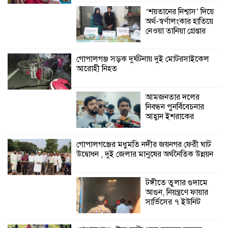
অনুষ্ঠিত
‘শয়তানের নিশ্বাস’ দিয়ে
অর্থ-স্বর্ণালংকার হাতিয়ে
শ্যামনগরে জলবায়ু সহনশীল জনগোষ্ঠী গঠনে
নেওয়া তানিয়া গ্রেপ্তার
প্রকল্পের অংশগ্রহণমূলক শিখন ও অভিজ্ঞতা
বিনিময় সভা
গোপালগঞ্জ সড়ক দুর্ঘটনায় দুই মোটরসাইকেল
আরোহী নিহত
শ্যামনগরে বনবিভাগ ও সিএমসির সাথে
জেলেদের মতবিনিময় সভা
আমজনতার দলের
নিবন্ধন পুনর্বিবেচনার
আহ্বান ইশরাকের
গোপালগঞ্জের মধুমতি নদীর জয়নগর ফেরী ঘাট
উদ্বোধন , দুই জেলার মানুষের অর্থনৈতিক উন্নয়ন
টঙ্গীতে তুলার গুদামে
আগুন, নিয়ন্ত্রণে ফায়ার
সার্ভিসের ৭ ইউনিট