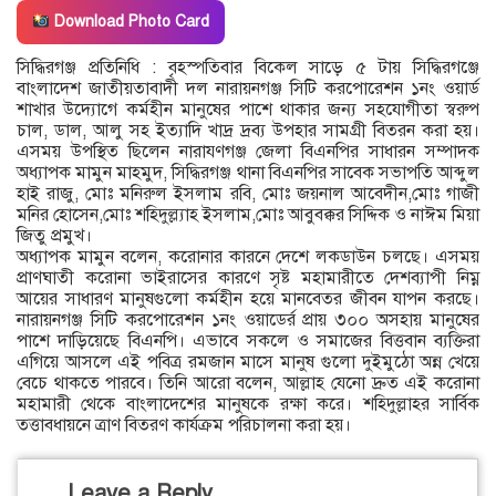
Download Photo Card
সিদ্ধিরগঞ্জ প্রতিনিধি : বৃহস্পতিবার বিকেল সাড়ে ৫ টায় সিদ্ধিরগঞ্জে
বাংলাদেশ জাতীয়তাবাদী দল নারায়নগঞ্জ সিটি করপোরেশন ১নং ওয়ার্ড
শাখার উদ্যোগে কর্মহীন মানুষের পাশে থাকার জন্য সহযোগীতা স্বরুপ
চাল, ডাল, আলু সহ ইত্যাদি খাদ্র দ্রব্য উপহার সামগ্রী বিতরন করা হয়।
এসময় উপস্থিত ছিলেন নারাযণগঞ্জ জেলা বিএনপির সাধারন সম্পাদক
অধ্যাপক মামুন মাহমুদ, সিদ্ধিরগঞ্জ থানা বিএনপির সাবেক সভাপতি আব্দুল
হাই রাজু, মোঃ মনিরুল ইসলাম রবি, মোঃ জয়নাল আবেদীন,মোঃ গাজী
মনির হোসেন,মোঃ শহিদুল্ল্যাহ ইসলাম,মোঃ আবুবক্কর সিদ্দিক ও নাঈম মিয়া
জিতু প্রমুখ।
অধ্যাপক মামুন বলেন, করোনার কারনে দেশে লকডাউন চলছে। এসময়
প্রাণঘাতী করোনা ভাইরাসের কারণে সৃষ্ট মহামারীতে দেশব্যাপী নিম্ন
আয়ের সাধারণ মানুষগুলো কর্মহীন হয়ে মানবেতর জীবন যাপন করছে।
নারায়নগঞ্জ সিটি করপোরেশন ১নং ওয়াডের্র প্রায় ৩০০ অসহায় মানুষের
পাশে দাড়িয়েছে বিএনপি। এভাবে সকলে ও সমাজের বিত্তবান ব্যক্তিরা
এগিয়ে আসলে এই পবিত্র রমজান মাসে মানুষ গুলো দুইমুঠো অন্ন খেয়ে
বেচে থাকতে পারবে। তিনি আরো বলেন, আল্লাহ যেনো দ্রুত এই করোনা
মহামারী থেকে বাংলাদেশের মানুষকে রক্ষা করে। শহিদুল্লাহর সার্বিক
তত্তাবধায়নে ত্রাণ বিতরণ কার্যক্রম পরিচালনা করা হয়।
Leave a Reply