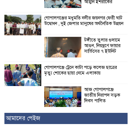
আহ্বান ইশরাকের
গোপালগঞ্জের মধুমতি নদীর জয়নগর ফেরী ঘাট
উদ্বোধন , দুই জেলার মানুষের অর্থনৈতিক উন্নয়ন
টঙ্গীতে তুলার গুদামে
আগুন, নিয়ন্ত্রণে ফায়ার
সার্ভিসের ৭ ইউনিট
গোপালগঞ্জে ট্রেনে কাটা পড়ে কলেজ ছাত্রের
মৃত্যু শোকের ছায়া নেমে এলাকায়
আজ গোপালগঞ্জে
জাতীয় নিরাপদ সড়ক
দিবস পালিত
আমাদের পেইজ