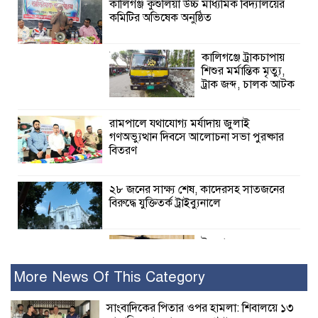
কালিগঞ্জ কুশুলিয়া উচ্চ মাধ্যমিক বিদ্যালয়ের
কমিটির অভিষেক অনুষ্ঠিত
কালিগঞ্জে ট্রাকচাপায়
শিশুর মর্মান্তিক মৃত্যু,
ট্রাক জব্দ, চালক আটক
রামপালে যথাযোগ্য মর্যাদায় জুলাই
গণঅভ্যুত্থান দিবসে আলোচনা সভা পুরষ্কার
বিতরণ
২৮ জনের সাক্ষ্য শেষ, কাদেরসহ সাতজনের
বিরুদ্ধে যুক্তিতর্ক ট্রাইব্যুনালে
ইসলামের সবচেয়ে
বেশি ক্ষতি করেছে
জামায়াত: নুরুল হক
More News Of This Category
নুর
সাংবাদিকের পিতার ওপর হামলা: শিবালয়ে ১৩