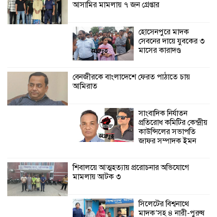
আসামির মামলায় ৭ জন গ্রেপ্তার
শ্যামনগরে জলবায়ু সহনশীল জনগোষ্ঠী গঠনে
প্রকল্পের অংশগ্রহণমূলক শিখন ও অভিজ্ঞতা
বিনিময় সভা
হোসেনপুরে মাদক
সেবনের দায়ে যুবকের ৩
মাসের কারাদণ্ড
শ্যামনগরে বনবিভাগ ও সিএমসির সাথে
জেলেদের মতবিনিময় সভা
বেনজীরকে বাংলাদেশে ফেরত পাঠাতে চায়
আমিরাত
সাংবাদিক নির্যাতন
প্রতিরোধ কমিটির কেন্দ্রীয়
কাউন্সিলের সভাপতি
জাফর সম্পাদক ইমন
শিবালয়ে আত্মহত্যায় প্ররোচনার অভিযোগে
মামলায় আটক ৩
সিলেটের বিশ্বনাথে
মাদক’সহ ৪ নারী-পুরুষ