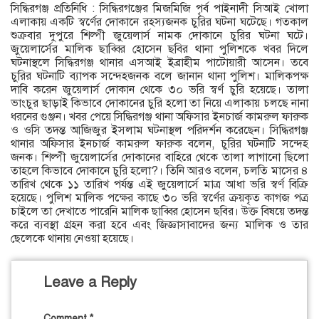
সিদ্ধিরগঞ্জ প্রতিনিধি : সিদ্ধিরগঞ্জের মিজমিজি পৃর্ব পাইনাদী সিআই খোলা
এলাকায় একটি স্বর্ণের দোকানে রহস্যজনক চুরির ঘটনা ঘটেছে। গতকাল
শুক্রবার দুপুরে শিল্পী জুয়েলার্স নামক দোকানে চুরির ঘটনা ঘটে।
জুয়েলার্সের মালিক ছাব্বির হোসেন ছবির থানা পুলিশকে খবর দিলে
ঘটনাস্থলে সিদ্ধিরগঞ্জ থানার এসআই ইব্রাহীম পাটোয়ারী আসেন। তবে
চুরির ঘটনাটি ব্যাপক সন্দেহজনক বলে জানান থানা পুলিশ। মালিকপক্ষ
দাবি করেন জুয়েলার্স দোকান থেকে ৩০ ভরি স্বর্ণ চুরি হয়েছে। তালা
ভাংচুর ছাড়াই কিভাবে দোকানের চুরি হলো তা নিয়ে এলাকায় চলছে নানা
ধরনের গুঞ্জন। খবর পেয়ে সিদ্ধিরগঞ্জ থানা অফিসার ইনচার্জ কামরুল ফারুক
ও ওসি তদন্ত আজিজুর ইসলাম ঘটনাস্থল পরিদর্শন করেছেন। সিদ্ধিরগঞ্জ
থানার অফিসার ইনচার্জ কামরুল ফারুক বলেন, চুরির ঘটনাটি সন্দেহ
জনক। শিল্পী জুয়েলার্সের দোকানের বাহিরে থেকে তালা লাগানো ছিলো
তাহলে কিভাবে দোকানে চুরি হলো?। তিনি আরও বলেন, চলতি মাসের ৪
তারিখ থেকে ১১ তারিখ পর্যন্ত এই জুয়েলার্সে মাত্র আধা ভরি স্বর্ণ বিক্রি
হয়েছে। পুলিশ মালিক পক্ষের কাছে ৩০ ভরি স্বর্ণের ক্রয়কৃত কাগজ পত্র
চাইলে তা দেখাতে পারেনি মালিক ছাব্বির হোসেন ছবির। উক্ত বিষয়ে তদন্ত
করে ব্যবস্থা গ্রহন করা হবে এবং জিজ্ঞাসাবাদের জন্য মালিক ও তার
ছেলেকে থানায় নেওয়া হয়েছে।
Leave a Reply
Comment
*