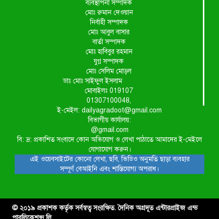
ব্যবস্থাপনা সম্পাদক
মোঃ রুমান দেওয়ান
নির্বাহী সম্পাদক
মোঃ আবুল বাসার
বার্তা সম্পাদক
মোঃ হাবিবুর রহমান
যুগ্ন সম্পাদক
মোঃ সেলিম মোড়ল
ডাঃ মোঃ সাইফুল ইসলাম
মোবাইলঃ 019107
01307100048,
ই-মেইল: dailyagradoot@gmail.com
বিভাগীয় কার্যালয়:
@gmail.com
বি: দ্র: প্রকাশিত সংবাদে কোন অভিযোগ ও লেখা পাঠাতে আমাদের ই-মেইলে
যোগাযোগ করুন।
এই ওয়েবসাইটের কোনো লেখা, ছবি, ভিডিও অনুমতি ছাড়া ব্যবহার
সম্পূর্ণ বেআইনি এবং শাস্তিযোগ্য অপরাধ।
© ২০১৯ প্রকাশক কর্তৃক সর্বস্বত্ব সংরক্ষিত. দৈনিক অগ্রদূত এন্টারপ্রাইজ এন্ড
পাবলিকেশন্স লি.