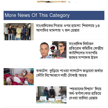
ইসলামের সবচেয়ে
বেশি ক্ষতি করেছে
জামায়াত: নুরুল হক
More News Of This Category
নুর
সাংবাদিকের পিতার ওপর হামলা: শিবালয়ে ১৩
আসামির মামলায় ৭ জন গ্রেপ্তার
পাঁচ মাসে সরকারের দোষ দিচ্ছেন, আপনারা
ওই দুই বছরে শহীদদের বিচার করলেন না
কেন: শহীদ জিসানের বাবার ক্ষোভ
সাংবাদিক নির্যাতন
প্রতিরোধ কমিটির কেন্দ্রীয়
কালিগঞ্জে নিখোঁজ জেলের মরদেহ অবশেষে
কাউন্সিলের সভাপতি
মিলল ইছামতী নদীতে
জাফর সম্পাদক ইমন
ককটেল: কুড়িয়ে পাওয়া লালটেপ জড়ানো জর্দ্দার
শ্রীউলা ইউনিয়ন
কৌটা বিস্ফোরণে নারী টোকাই আহত
বিএনপির ২নং ওয়ার্ডের
উদ্যোগে কর্মী সম্মেলন
অনুষ্ঠিত
‘শয়তানের নিশ্বাস’ দিয়ে
অর্থ-স্বর্ণালংকার হাতিয়ে
শ্যামনগরে জলবায়ু সহনশীল জনগোষ্ঠী গঠনে
নেওয়া তানিয়া গ্রেপ্তার
প্রকল্পের অংশগ্রহণমূলক শিখন ও অভিজ্ঞতা
বিনিময় সভা