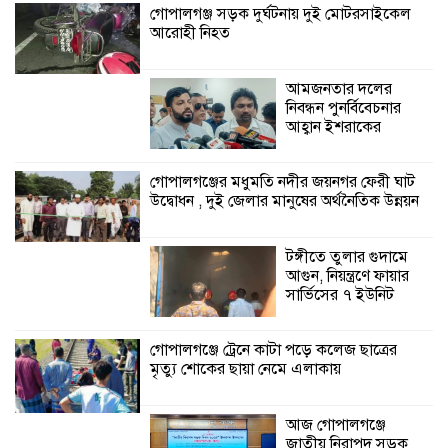
গোপালগঞ্জ সড়ক দুর্ঘটনায় দুই মোটরসাইকেল
আরোহী নিহত
শ্যামনগরে বনবিভাগ ও সিএমসির সাথে
জেলেদের মতবিনিময় সভা
আমজনতার দলের
নিবন্ধন পুনর্বিবেচনার
আহ্বান ইশরাকের
গোপালগঞ্জের মধুমতি নদীর জয়নগর ফেরী ঘাট
উদ্বোধন , দুই জেলার মানুষের অর্থনৈতিক উন্নয়ন
টঙ্গীতে তুলার গুদামে
আগুন, নিয়ন্ত্রণে ফায়ার
সার্ভিসের ৭ ইউনিট
গোপালগঞ্জে ট্রেনে কাটা পড়ে কলেজ ছাত্রের
মৃত্যু শোকের ছায়া নেমে এলাকায়
আজ গোপালগঞ্জে
জাতীয় নিরাপদ সড়ক