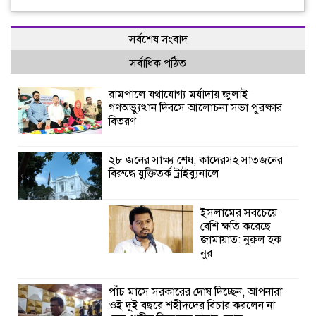
সর্বশেষ সংবাদ
সর্বাধিক পঠিত
রামপালে যথাযোগ্য মর্যাদায় জুলাই
গণঅভ্যুত্থান দিবসে আলোচনা সভা পুরষ্কার
বিতরণ
২৮ জনের সাক্ষ্য শেষ, কাদেরসহ সাতজনের
বিরুদ্ধে যুক্তিতর্ক ট্রাইব্যুনালে
ইসলামের সবচেয়ে
বেশি ক্ষতি করেছে
জামায়াত: নুরুল হক
নুর
পাঁচ মাসে সরকারের দোষ দিচ্ছেন, আপনারা
ওই দুই বছরে শহীদদের বিচার করলেন না