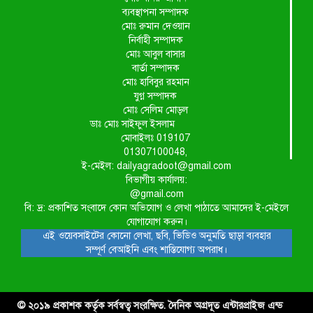
ব্যবস্থাপনা সম্পাদক
মোঃ রুমান দেওয়ান
নির্বাহী সম্পাদক
মোঃ আবুল বাসার
বার্তা সম্পাদক
মোঃ হাবিবুর রহমান
যুগ্ন সম্পাদক
মোঃ সেলিম মোড়ল
ডাঃ মোঃ সাইফুল ইসলাম
মোবাইলঃ 019107
01307100048,
ই-মেইল: dailyagradoot@gmail.com
বিভাগীয় কার্যালয়:
@gmail.com
বি: দ্র: প্রকাশিত সংবাদে কোন অভিযোগ ও লেখা পাঠাতে আমাদের ই-মেইলে
যোগাযোগ করুন।
এই ওয়েবসাইটের কোনো লেখা, ছবি, ভিডিও অনুমতি ছাড়া ব্যবহার
সম্পূর্ণ বেআইনি এবং শাস্তিযোগ্য অপরাধ।
© ২০১৯ প্রকাশক কর্তৃক সর্বস্বত্ব সংরক্ষিত. দৈনিক অগ্রদূত এন্টারপ্রাইজ এন্ড