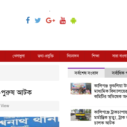
,
খেলাধুলা
তথ্য-প্রযুক্তি
বিনোদন
শিক্ষা
সারা বাংলা
সর্বশেষ সংবাদ
সর্বাধিক
কালিগঞ্জ কুশুলিয়া উচ
ী-পুরুষ আটক
মাধ্যমিক বিদ্যালয়ে
কমিটির অভিষেক অনু
 View
কালিগঞ্জে ট্রাকচাপা
মর্মান্তিক মৃত্যু, ট্রাক
চালক আটক