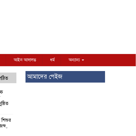
আইন আদালত
ধর্ম
অন্যান্য
আমাদের পেইজ
 পঠিত
্চ
র
ষ্ঠিত
য় শিশুর
 জব্দ,