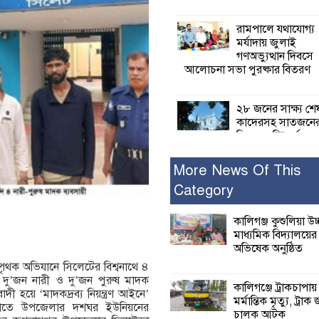
রামপালে যথাযোগ্য
মর্যাদায় জুলাই
গণঅভ্যুত্থান দিবসে
আলোচনা সভা পুরষ্কার বিতরণ
২৮ জনের সাক্ষ্য শে
কাদেরসহ সাতজনে
বিরুদ্ধে যুক্তিতর্ক
ট্রাইব্যুনালে
More News Of This
Category
ইসলামের সবচেয়ে 
ক্ষতি করেছে জামায়
নুরুল হক নুর
কালিগঞ্জ কুশুলিয়া উচ
মাধ্যমিক বিদ্যালয়ে
অভিষেক অনুষ্ঠিত
পাঁচ মাসে সরকারে
পৃথক অভিযানে সিলেটের বিশ্বনাথে ৪
দিচ্ছেন, আপনারা ওই
ে দু’জন নারী ও দু’জন পুরুষ মাদক
বছরে শহীদদের বিচ
কালিগঞ্জে ট্রাকচাপায়
 হয়ে ‘মাদকদ্রব্য নিয়ন্ত্রণ আইনে’
করলেন না কেন: শহীদ জিসানের 
মর্মান্তিক মৃত্যু, ট্রাক 
 রাতে উপজেলার দশঘর ইউনিয়নের
ক্ষোভ
চালক আটক