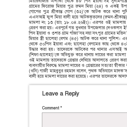
মিয়ারবাজার এলাকা থেকে ৪৮ পিস ইয়াবা’সহ সুনামগঞ্জ
গ্রামের ফিরোজ মিয়ার পুত্র রুমন মিয়া (২৪) ও একই উপজ
গোপের পুত্র শ্রীকান্ত গোপ (৩২)’কে আটক করে থানা 
এএসআই ফুল মিয়া বাদী হয়ে আটককৃতদের (রুমন-শ্রীকান্ত)’
মামলা নং ১৩ (তাং ১৮.০৪.২৬ইং)। এরপর ওই মামলায় তা
প্রেরণ করা হয়। এরপূর্বে গত বুধবার উপজেলার দেওকলস ইউ
পিস ইয়াবা ও ৩শত গ্রাম গাঁজা’সহ নয়া সৎপুর গ্রামের মতিন ম
মিয়ার স্ত্রী ছালেহা বেগম (৪৫) আটক করে থানা পুলিশ।
থেকে ৫০পিস ইয়াবা এবং ছালেহা বেগমের কাছ থেকে ৪০পিস
উদ্ধার করা হয়। তাদেরকে আটকের পর থানার এসআই অ
(শিফা-ছালেহা)’কে অভিযুক্ত করে থানায় দায়ের করা মাম
ওই মামলায় তাদেরকে গ্রেপ্তার দেখিয়ে আদালতে প্রেরণ কর
ব্যবসায়ীর বিরুদ্ধে মামলা দায়ের ও গ্রেপ্তারের সত্যতা স্বীকা
(ওসি) গাজী মাহবুবুর রহমান বলেন, পৃথক অভিযানে মাদক’স
বাদী হয়ে মামলা দায়ের করা হয়েছে। এরপর তাদেরকে আদাল
Leave a Reply
Comment
*