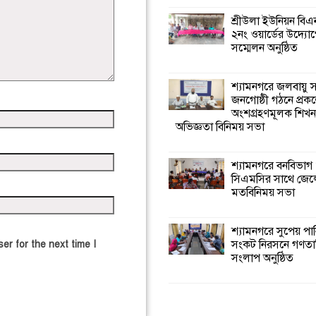
শ্রীউলা ইউনিয়ন বি
২নং ওয়ার্ডের উদ্যোগ
সম্মেলন অনুষ্ঠিত
শ্যামনগরে জলবায়ু
জনগোষ্ঠী গঠনে প্রকল
অংশগ্রহণমূলক শিখ
অভিজ্ঞতা বিনিময় সভা
শ্যামনগরে বনবিভাগ
সিএমসির সাথে জেল
মতবিনিময় সভা
শ্যামনগরে সুপেয় পা
সংকট নিরসনে গণতান্ত
er for the next time I
সংলাপ অনুষ্ঠিত