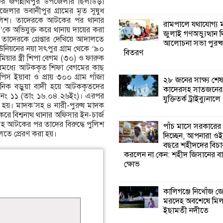
ের জগন্নাথপুর উপজেলার ছিলাউড়া
েলার ভবানীপুর গ্রামের মৃত সুষুধ
কালিগঞ্জে নিখোঁজ 
পুলিশ। তাদেরকে আটকের পর থানার
রামপালে যথাযোগ্য মর
মরদেহ অবশেষে ম
কে অভিযুক্ত করে থানায় দায়ের করা
জুলাই গণঅভ্যুত্থান 
ইছামতী নদীতে
দেরকে গ্রেপ্তার দেখিয়ে আদালতে
আলোচনা সভা পুরষ্ক
নিয়নের নয়া সৎপুর গ্রাম থেকে ‘৯০
বিতরণ
িয়ার স্ত্রী শিপা বেগম (৩০) ও ফারুক
শ্রীউলা ইউনিয়ন বি
 এরমধ্যে আটককৃত শিফা বেগমের কাছ
২নং ওয়ার্ডের উদ্যো
 ইয়াবা ও প্রায় ৩০০ গ্রাম গাঁজা
২৮ জনের সাক্ষ্য শেষ
কর্মী সম্মেলন অনুষ্ঠ
নিক বড়ুয়া বাদী হয়ে আটককৃতদের
কাদেরসহ সাতজনের ব
লা নং ১১ (তাং ১৬.০৪.২৬ইং)। এরপর
যুক্তিতর্ক ট্রাইব্যুনালে
া হয়। মাদক’সহ ৪ নারী-পুরুষ মাদক
শ্যামনগরে জলবায়ু
র করে বিশ্বনাথ থানার অফিসার ইন-চার্জ
সহনশীল জনগোষ্ঠী 
হ আটকের পর তাদের বিরুদ্ধে পুলিশ
পাঁচ মাসে সরকারের
প্রকল্পের অংশগ্রহণ
তে প্রেরণ করা হয়।
দিচ্ছেন, আপনারা ওই
শিখন ও অভিজ্ঞতা বিনিময় সভা
বছরে শহীদদের বিচা
করলেন না কেন: শহীদ জিসানের বা
ক্ষোভ
শ্যামনগরে বনবিভা
সিএমসির সাথে জে
মতবিনিময় সভা
কালিগঞ্জে নিখোঁজ 
মরদেহ অবশেষে মি
ইছামতী নদীতে