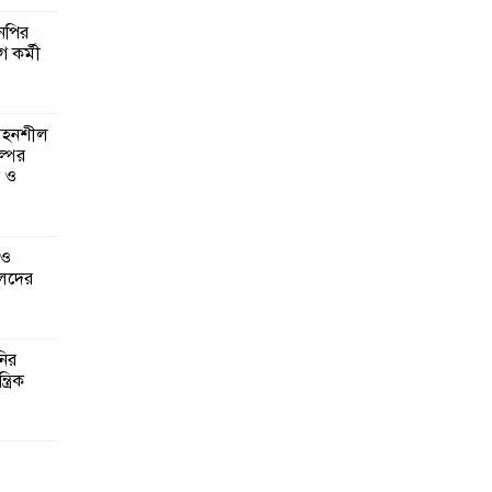
এনপির
ে কর্মী
 সহনশীল
্পের
ন ও
 ও
েদের
নির
্রিক