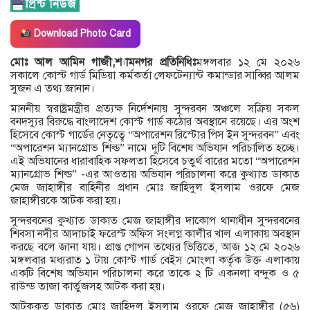
Download Photo Card
মোঃ আল আমিন গাজী,শ্যামনগর প্রতিনিধিঃ
মঙ্গলবার ১২ মে ২০২৬
সকালে কোস্ট গার্ড মিডিয়া কর্মকর্তা লেফটেন্যান্ট কমান্ডার সাব্বির আলম
সুজন এ তথ্য জানান।
মাননীয় স্বরাষ্ট্রমন্ত্রীর প্রত্যক্ষ নির্দেশনায় সুন্দরবন অঞ্চলে সক্রিয় সকল
বনদস্যুর বিরুদ্ধে বাংলাদেশ কোস্ট গার্ড কঠোর অবস্থানে রয়েছে। এর অংশ
হিসেবে কোস্ট গার্ডের নেতৃত্বে “অপারেশন রিস্টোর পিস ইন সুন্দরবন” এবং
“অপারেশন ম্যানগ্রোভ শিল্ড” নামে দুটি বিশেষ অভিযান পরিচালিত হচ্ছে।
এই অভিযানের ধারাবাহিক সফলতা হিসেবে চতুর্থ বারের মতো “অপারেশন
ম্যানগ্রোভ শিল্ড” -এর আওতায় অভিযান পরিচালনা করে কুখ্যাত ডাকাত
মেজ জাহাঙ্গীর বাহিনীর প্রধান মোঃ জাহিদুল ইসলাম ওরফে মেজ
জাহাঙ্গীরকে আটক করা হয়।
সুন্দরবনের কুখ্যাত ডাকাত মেজ জাহাঙ্গীর দাকোপ থানাধীন সুন্দরবনের
শিবসা নদীর আদাচাই ফরেস্ট অফিস সংলগ্ন কালীর খাল এলাকায় অবস্থান
করছে বলে জানা যায়। প্রাপ্ত গোপন তথ্যের ভিত্তিতে, আজ ১২ মে ২০২৬
মঙ্গলবার মধ্যরাত ১ টায় কোস্ট গার্ড বেইস মোংলা কর্তৃক উক্ত এলাকায়
একটি বিশেষ অভিযান পরিচালনা করে তাকে ২ টি একনলা বন্দুক ও ৫
রাউন্ড তাজা কার্তুজসহ আটক করা হয়।
আটককৃত ডাকাত মোঃ জাহিদুল ইসলাম ওরফে মেজ জাহাঙ্গীর (৫৬)