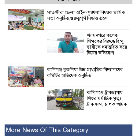
সাতক্ষীরা জেলা আইন-শৃঙ্খলা বিষয়ক মাসিক
সভা অনুষ্ঠিত,গুরুত্বপূর্ণ সিদ্ধান্ত গ্রহণ
শ্যামনগরে কলেজ
শিক্ষকের বিরুদ্ধে হিন্দু
ছাত্রীকে ধর্মান্তরিত করে
বিয়ের অভিযোগ
কালিগঞ্জ কুশুলিয়া উচ্চ মাধ্যমিক বিদ্যালয়ের
কমিটির অভিষেক অনুষ্ঠিত
কালিগঞ্জে ট্রাকচাপায়
শিশুর মর্মান্তিক মৃত্যু,
ট্রাক জব্দ, চালক আটক
রামপালে যথাযোগ্য মর্যাদায় জুলাই
গণঅভ্যুত্থান দিবসে আলোচনা সভা পুরষ্কার
More News Of This Category
বিতরণ