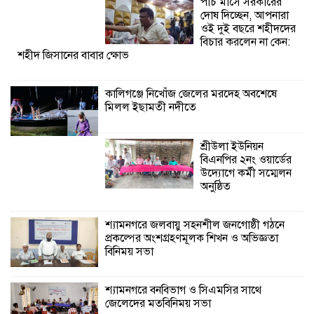
পাঁচ মাসে সরকারের
অনুষ্ঠিত
দোষ দিচ্ছেন, আপনারা
ওই দুই বছরে শহীদদের
বিচার করলেন না কেন:
শহীদ জিসানের বাবার ক্ষোভ
কালিগঞ্জে নিখোঁজ জেলের মরদেহ অবশেষে
মিলল ইছামতী নদীতে
শ্রীউলা ইউনিয়ন
বিএনপির ২নং ওয়ার্ডের
উদ্যোগে কর্মী সম্মেলন
অনুষ্ঠিত
শ্যামনগরে জলবায়ু সহনশীল জনগোষ্ঠী গঠনে
প্রকল্পের অংশগ্রহণমূলক শিখন ও অভিজ্ঞতা
বিনিময় সভা
শ্যামনগরে বনবিভাগ ও সিএমসির সাথে
জেলেদের মতবিনিময় সভা