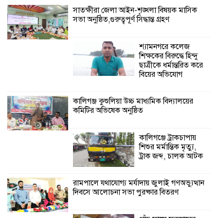
সাতক্ষীরা জেলা আইন-শৃঙ্খলা বিষয়ক মাসিক
সভা অনুষ্ঠিত,গুরুত্বপূর্ণ সিদ্ধান্ত গ্রহণ
২৮ জনের সাক্ষ্য শেষ, কাদেরসহ সাতজনের
বিরুদ্ধে যুক্তিতর্ক ট্রাইব্যুনালে
শ্যামনগরে কলেজ
শিক্ষকের বিরুদ্ধে হিন্দু
ইসলামের সবচেয়ে
ছাত্রীকে ধর্মান্তরিত করে
বেশি ক্ষতি করেছে
বিয়ের অভিযোগ
জামায়াত: নুরুল হক
নুর
কালিগঞ্জ কুশুলিয়া উচ্চ মাধ্যমিক বিদ্যালয়ের
কমিটির অভিষেক অনুষ্ঠিত
পাঁচ মাসে সরকারের দোষ দিচ্ছেন, আপনারা
ওই দুই বছরে শহীদদের বিচার করলেন না
কেন: শহীদ জিসানের বাবার ক্ষোভ
কালিগঞ্জে ট্রাকচাপায়
শিশুর মর্মান্তিক মৃত্যু,
কালিগঞ্জে নিখোঁজ জেলের মরদেহ অবশেষে
ট্রাক জব্দ, চালক আটক
মিলল ইছামতী নদীতে
রামপালে যথাযোগ্য মর্যাদায় জুলাই গণঅভ্যুত্থান
দিবসে আলোচনা সভা পুরষ্কার বিতরণ
শ্রীউলা ইউনিয়ন
বিএনপির ২নং ওয়ার্ডের
উদ্যোগে কর্মী সম্মেলন