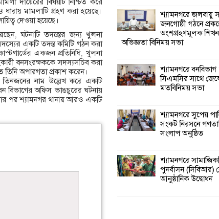
ামলা দায়েরের বিষয়টি নিশ্চিত করে
 ধারায় মামলাটি গ্রহণ করা হয়েছে।
শ্যামনগরে জলবায়ু
য়িত্ব দেওয়া হয়েছে।
জনগোষ্ঠী গঠনে প্রকল
অংশগ্রহণমূলক শিখ
েন, ঘটনাটি তদন্তের জন্য খুলনা
অভিজ্ঞতা বিনিময় সভা
 সদস্যের একটি তদন্ত কমিটি গঠন করা
োস্টগার্ডের একজন প্রতিনিধি, খুলনা
কারী বনসংরক্ষককে সদস্যসচিব করা
শ্যামনগরে বনবিভাগ
 দিতে তিনি অপারগতা প্রকাশ করেন।
সিএমসির সাথে জেল
য় তিনজনের নাম উল্লেখ করে একটি
মতবিনিময় সভা
 বন বিভাগের অফিস ভাঙচুরের ঘটনায়
 করার পর শ্যামনগর থানায় আরও একটি
শ্যামনগরে সুপেয় পা
সংকট নিরসনে গণতান্ত
সংলাপ অনুষ্ঠিত
শ্যামনগরে সামাজিকভ
পুনর্বাসন (সিবিআর) কে
আনুষ্ঠানিক উদ্বোধন