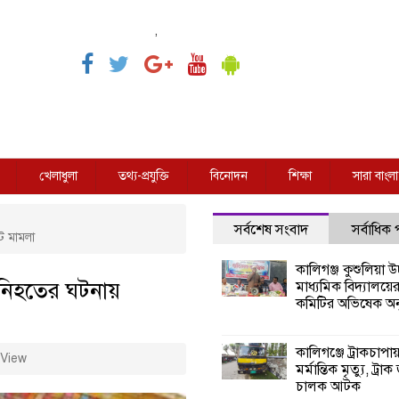
,
খেলাধুলা
তথ্য-প্রযুক্তি
বিনোদন
শিক্ষা
সারা বাংলা
সর্বশেষ সংবাদ
সর্বাধিক
টি মামলা
কালিগঞ্জ কুশুলিয়া উচ
 নিহতের ঘটনায়
মাধ্যমিক বিদ্যালয়ে
কমিটির অভিষেক অনু
কালিগঞ্জে ট্রাকচাপা
View
মর্মান্তিক মৃত্যু, ট্রাক
চালক আটক