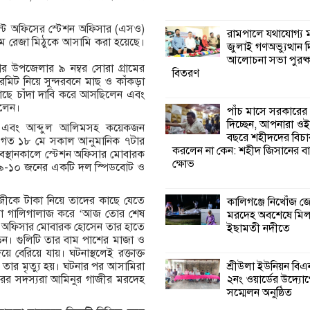
কালিগঞ্জে নিখোঁজ 
েস্ট অফিসের স্টেশন অফিসার (এস‌ও)
রামপালে যথাযোগ্য মর
মরদেহ অবশেষে ম
ম রেজা মিঠুকে আসামি করা হয়েছে।
জুলাই গণঅভ্যুত্থান 
ইছামতী নদীতে
।
আলোচনা সভা পুরষ্ক
গর উপজেলার ৯ নম্বর সোরা গ্রামের
বিতরণ
িট নিয়ে সুন্দরবনে মাছ ও কাঁকড়া
শ্রীউলা ইউনিয়ন বি
কাছে চাঁদা দাবি করে আসছিলেন এবং
২নং ওয়ার্ডের উদ্যো
িলেন।
পাঁচ মাসে সরকারের
কর্মী সম্মেলন অনুষ্ঠ
দিচ্ছেন, আপনারা ওই
হ এবং আব্দুল আলিমসহ কয়েকজন
বছরে শহীদদের বিচা
ন। গত ১৮ মে সকাল আনুমানিক ৭টার
করলেন না কেন: শহীদ জিসানের বা
বস্থানকালে স্টেশন অফিসার মোবারক
শ্যামনগরে জলবায়ু
ক্ষোভ
বে ৯-১০ জনের একটি দল স্পিডবোট ও
সহনশীল জনগোষ্ঠী 
প্রকল্পের অংশগ্রহণ
শিখন ও অভিজ্ঞতা বিনিময় সভা
ীকে টাকা নিয়ে তাদের কাছে যেতে
কালিগঞ্জে নিখোঁজ 
ামিরা গালিগালাজ করে ‘আজ তোর শেষ
মরদেহ অবশেষে মি
েশন অফিসার মোবারক হোসেন তার হাতে
ইছামতী নদীতে
শ্যামনগরে বনবিভা
েন। গুলিটি তার বাম পাশের মাজা ও
সিএমসির সাথে জে
ে বেরিয়ে যায়। ঘটনাস্থলেই রক্তাক্ত
মতবিনিময় সভা
শ্রীউলা ইউনিয়ন বি
র তার মৃত্যু হয়। ঘটনার পর আসামিরা
২নং ওয়ার্ডের উদ্যোগ
ারের সদস্যরা আমিনুর গাজীর মরদেহ
সম্মেলন অনুষ্ঠিত