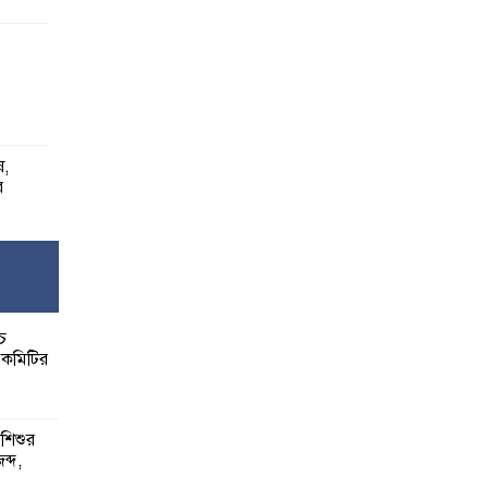
ষ,
র
বেশি
াত:
্চ
র কমিটির
র দোষ
 দুই
ার
 শিশুর
বাবার
জব্দ,