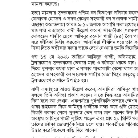
মামলা করেছে।
হত্যা মামলায় সুন্দরবনের পশ্চিম বন বিভাগের নলিয়ান ফর
মোবারক হোসেন ও সদর রেঞ্জের সহকারী বন সংরক্ষক শামী
এছাড়া অজ্ঞাতনামা আরও ৯-১০ জনকে আসামি করা হয়েছে
মামলার এজাহারে বাদী উল্লেখ করেন, সাতক্ষীরার শ্যামন
মোকছেদ গাজীর ছেলে আমিনুর রহমান গাজী (৪৫) বৈধ পারম
ধরে জীবিকা নির্বাহ করতেন। আসামিরা দীর্ঘদিন ধরে তার 
টাকা দিতে অস্বীকার করায় তাকে দেখে নেওয়ার হুমকি দিয়েছ
গত ১৩ মে ২০২৬ তারিখে আমিনুর গাজী, অলিউল্লা
ট্রলারযোগে সুন্দরবনের ভেতরে মাছ ও কাঁকড়া ধরতে যা
দিকে খুলনার কয়রা থানা এলাকার পাতকোষ্টা বেশো খালে অ
হোসেন ও সহকারী বন সংরক্ষক শামীম রেজা মিঠুর নেতৃত্
ট্রলারযোগে সেখানে উপস্থিত হয়।
বাদী এজাহারে আরও উল্লেখ করেন, আসামিরা আমিনুর গাজ
বললে তিনি অনিচ্ছা প্রকাশ করেন। এতে ক্ষিপ্ত হয়ে আস
দিন’ বলে ভয় দেখান। একপর্যায়ে পূর্বপরিকল্পিতভাবে স্ট
থাকা রাইফেল দিয়ে আমিনুর গাজীকে লক্ষ্য করে গুলি ছোড়
কিডনি বরাবর লেগে পুরুষাঙ্গ ভেদ করে ডান পাশের উরু দিয়
অবস্থায় আমিনুর গাজী লুটিয়ে পড়েন এবং প্রায় ২০ মিনিট প
তাদের নৌকা জোরপূর্বক নিয়ে চলে যায়। পরবর্তীতে পরিব
উদ্ধার করে বিকেলে বাড়ি নিয়ে আসেন