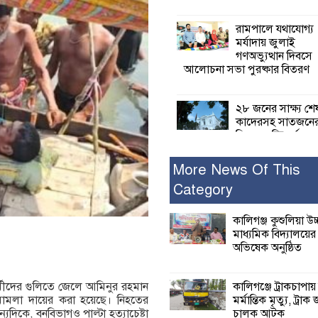
রামপালে যথাযোগ্য
মর্যাদায় জুলাই
গণঅভ্যুত্থান দিবসে
আলোচনা সভা পুরষ্কার বিতরণ
২৮ জনের সাক্ষ্য শে
কাদেরসহ সাতজনে
বিরুদ্ধে যুক্তিতর্ক
ট্রাইব্যুনালে
More News Of This
Category
ইসলামের সবচেয়ে 
ক্ষতি করেছে জামায়
নুরুল হক নুর
কালিগঞ্জ কুশুলিয়া উচ
মাধ্যমিক বিদ্যালয়ে
অভিষেক অনুষ্ঠিত
পাঁচ মাসে সরকারে
দিচ্ছেন, আপনারা ওই
বছরে শহীদদের বিচ
কালিগঞ্জে ট্রাকচাপায়
র্মীদের গুলিতে জেলে আমিনুর রহমান
করলেন না কেন: শহীদ জিসানের 
মর্মান্তিক মৃত্যু, ট্রাক 
 মামলা দায়ের করা হয়েছে। নিহতের
ক্ষোভ
চালক আটক
দিকে, বনবিভাগও পাল্টা হত্যাচেষ্টা