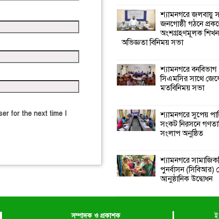
শ্যামনগরে জলবায়ু
জনগোষ্ঠী গঠনে প্রকল
অংশগ্রহণমূলক শিখ
অভিজ্ঞতা বিনিময় সভা
শ্যামনগরে বনবিভাগ
সিএমসির সাথে জেল
মতবিনিময় সভা
er for the next time I
শ্যামনগরে সুপেয় পা
সংকট নিরসনে গণতান্ত
সংলাপ অনুষ্ঠিত
শ্যামনগরে সামাজিকভ
পুনর্বাসন (সিবিআর) কে
আনুষ্ঠানিক উদ্বোধন
সম্পাদক ও প্রকাশক
ই