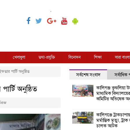
,
খেলাধুলা
তথ্য-প্রযুক্তি
বিনোদন
শিক্ষা
সারা বাংলা
ইফতার পার্টি অনুষ্ঠিত
সর্বশেষ সংবাদ
সর্বাধিক
পার্টি অনুষ্ঠিত
কালিগঞ্জ কুশুলিয়া উচ
মাধ্যমিক বিদ্যালয়ে
কমিটির অভিষেক অনু
iew
কালিগঞ্জে ট্রাকচাপা
মর্মান্তিক মৃত্যু, ট্রাক
চালক আটক