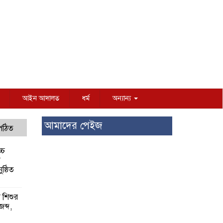
আইন আদালত
ধর্ম
অন্যান্য
আমাদের পেইজ
 পঠিত
্চ
র
ষ্ঠিত
য় শিশুর
 জব্দ,