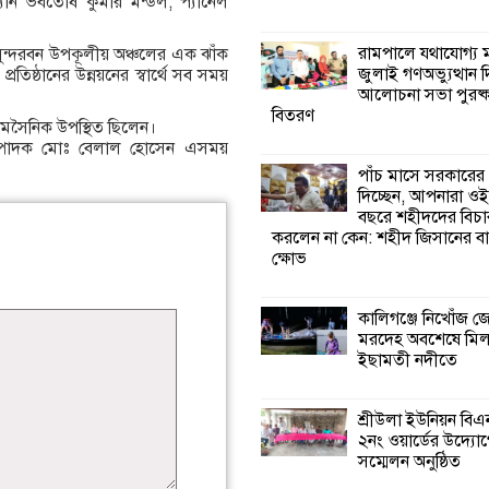
্যান ভবতোষ কুমার মন্ডল, প্যানেল
কালিগঞ্জে নিখোঁজ 
রামপালে যথাযোগ্য মর
, সুন্দরবন উপকূলীয় অঞ্চলের এক ঝাঁক
মরদেহ অবশেষে ম
জুলাই গণঅভ্যুত্থান 
ষ্ঠানের উন্নয়নের স্বার্থে সব সময়
ইছামতী নদীতে
আলোচনা সভা পুরষ্ক
বিতরণ
কলমসৈনিক উপস্থিত ছিলেন।
শ্রীউলা ইউনিয়ন বি
ণ সম্পাদক মোঃ বেলাল হোসেন এসময়
২নং ওয়ার্ডের উদ্যো
পাঁচ মাসে সরকারের
কর্মী সম্মেলন অনুষ্ঠ
দিচ্ছেন, আপনারা ওই
বছরে শহীদদের বিচা
করলেন না কেন: শহীদ জিসানের বা
শ্যামনগরে জলবায়ু
ক্ষোভ
সহনশীল জনগোষ্ঠী 
প্রকল্পের অংশগ্রহণ
শিখন ও অভিজ্ঞতা বিনিময় সভা
কালিগঞ্জে নিখোঁজ 
মরদেহ অবশেষে মি
ইছামতী নদীতে
শ্যামনগরে বনবিভা
সিএমসির সাথে জে
মতবিনিময় সভা
শ্রীউলা ইউনিয়ন বি
২নং ওয়ার্ডের উদ্যোগ
সম্মেলন অনুষ্ঠিত