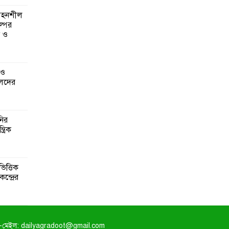
 সহনশীল
্পের
ন ও
 ও
েদের
নির
্রিক
িত্তিক
ন্দ্রের
-মেইল: dailyagradoot@gmail.com