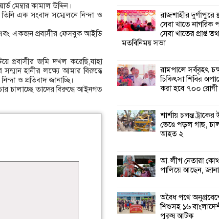
্ড মেম্বার কামাল উদ্দিন।
রাজশাহীর দুর্গাপুরে স
ে তিনি এক সংবাদ সম্মেলনে নিন্দা ও
শ্যামনগরে জলবায়ু
সেবা খাতে নাগরিক প
সহনশীল জনগোষ্ঠী 
সেবা খাতের প্রাপ্ত তথ
ন এবং একজন প্রবাসীর ফেসবুক আইডি
প্রকল্পের অংশগ্রহণ
মতবিনিময় সভা
শিখন ও অভিজ্ঞতা বিনিময় সভা
িয়ে প্রবাসীর জমি দখল করেছি,যাহা
রামপালে সর্ববৃহৎ চক্
সন্মান হানীর লক্ষ্যে আমার বিরুদ্ধে
শ্যামনগরে বনবিভা
চিকিৎসা শিবির অপা
ন্দা ও প্রতিবাদ জানাচ্ছি।
সিএমসির সাথে জে
করা হবে ৭০০ রোগী
চার চালাচ্ছে তাদের বিরুদ্ধে আইনগত
মতবিনিময় সভা
শার্শায় চলন্ত ট্রাকের
শ্যামনগরে সুপেয় প
ভেঙে পড়ল গাছ, চ
সংকট নিরসনে গণতান্
আহত ২
সংলাপ অনুষ্ঠিত
আ.লীগ নেতারা কোথা
শ্যামনগরে
পালিয়ে আছেন, জান
সামাজিকভিত্তিক পুনর
(সিবিআর) কেন্দ্রের
আনুষ্ঠানিক উদ্বোধন
অবৈধ পথে অনুপ্রবে
শিশুসহ ১৬ বাংলাদেশ
পুরুষ আটক