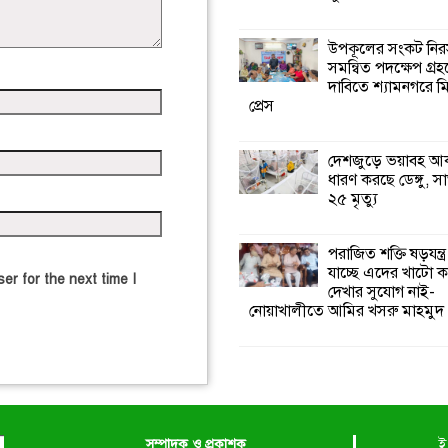
উপকূলের সংকট নির
সমন্বিত পদক্ষেপ গ্র
দাবিতে শ্যামনগরে মি
প্রেস
দেশজুড়ে ভয়াবহ আ
ধারণ করছে ডেঙ্গু, স
২৫ মৃত্যু
পরাজিত শক্তি ষড়যন্ত্
যাচ্ছে এদের খাটো 
er for the next time I
দেখার সুযোগ নাই-
নোয়াখালীতে আমির খসরু মাহমুদ 
সম্পাদক ও প্রকাশক
ই