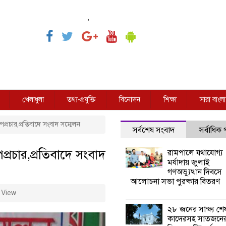
,
খেলাধুলা
তথ্য-প্রযুক্তি
বিনোদন
শিক্ষা
সারা বাংলা
পপ্রচার,প্রতিবাদে সংবাদ সম্মেলন
সর্বশেষ সংবাদ
সর্বাধিক
প্রচার,প্রতিবাদে সংবাদ
রামপালে যথাযোগ্য
মর্যাদায় জুলাই
গণঅভ্যুত্থান দিবসে
আলোচনা সভা পুরষ্কার বিতরণ
 View
২৮ জনের সাক্ষ্য শে
কাদেরসহ সাতজনে