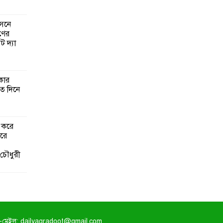
সনে
হণের
ট দ্যা
কার
াত দিনে
র করে
করে
চৌধুরী
-মেইল: dailyagradoot@gmail.com