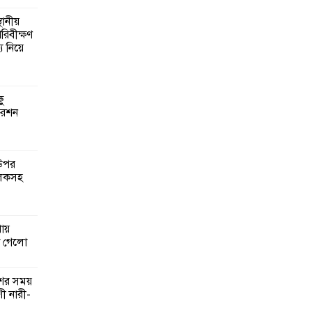
্থানীয়
রিবীক্ষণ
গঠনে
্য নিয়ে
মূলক
ষু
গ ও
রেশন
লেদের
 উপর
ানির
ালকসহ
ত্রিক
য়
া গেলো
্বাসন
শের সময়
ী নারী-