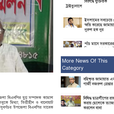
বিরুদ্ধে যুক্তিতর্ক
ট্রাইব্যুনালে
ইসলামের সবচেয়ে 
ক্ষতি করেছে জামায়
নুরুল হক নুর
পাঁচ মাসে সরকারে
দিচ্ছেন, আপনারা ওই
বছরে শহীদদের বিচ
করলেন না কেন: শহীদ জিসানের 
More News Of This
ক্ষোভ
Category
কালিগঞ্জে নিখোঁজ 
বহিষ্কৃত জামায়াত এ
মরদেহ অবশেষে ম
গাজী নজরুল গ্রেপ্তার
ইছামতী নদীতে
জেলা বিএনপির যুগ্ন সম্পাদক কামাল
নিষিদ্ধ ছাত্রলীগের র
শ্রীউলা ইউনিয়ন বি
সবুকে মিথ্যা, ভিত্তীহীন ও বানোয়াট
করায় ছেলেকে ত্যাজ্
২নং ওয়ার্ডের উদ্যো
ী সুবর্ণচর উপজেলা বিএনপির সাবেক
করলেন বাবা
কর্মী সম্মেলন অনুষ্ঠ