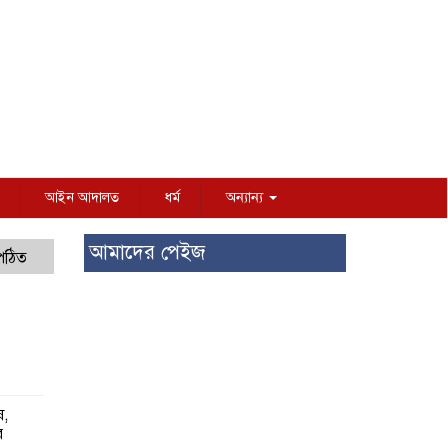
আইন আদালত
ধর্ম
অন্যান্য
আমাদের পেইজ
 পঠিত
ষ,
র