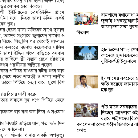
কীয়ার দ্বন্দ্বে স্বামী ছালা উদ্দিন (২৮)
ড়ির লোকজনের বিরুদ্ধে।
ী ইউনিয়নের চরমহিউদ্দিন গ্রামে
কালিগঞ্জে নিখোঁজ 
রামপালে যথাযোগ্য মর
ঘটনা ঘটে। নিহত ছালা উদ্দিন একই
মরদেহ অবশেষে ম
জুলাই গণঅভ্যুত্থান 
র পুত্র।
ইছামতী নদীতে
আলোচনা সভা পুরষ্ক
ের ছেলে ছালা উদ্দিনের সাথে দুলাল
বিতরণ
য়, তাদের সংসারে জুনায়েদ নামের ৬
শ্রীউলা ইউনিয়ন বি
বিয়ের কিছুদিন পর থেকেই দাম্পত্য
২নং ওয়ার্ডের উদ্যো
নান কলহের ঘটনায় কয়েকবার সালিস
২৮ জনের সাক্ষ্য শেষ
কর্মী সম্মেলন অনুষ্ঠ
ই ছালা উদ্দিন শশুর বাড়িতে বসবাস
কাদেরসহ সাতজনের ব
িদে স্ত্রী সন্তান রেখে চট্টগ্রামে
যুক্তিতর্ক ট্রাইব্যুনালে
িমা বেগম পরকীয়ায় জড়িয়ে পড়েন।
শ্যামনগরে জলবায়ু
করে পালিয়ে যাওয়ার ঘটনা শুনে তার
সহনশীল জনগোষ্ঠী 
ে না পেয়ে শশুর শাশুড়ী ও শালা শালীর
ইসলামের সবচেয়ে ব
প্রকল্পের অংশগ্রহণ
 তাকে পিটিয়ে হত্যা করে মুখে বিশ
ক্ষতি করেছে জামায়া
শিখন ও অভিজ্ঞতা বিনিময় সভা
হক নুর
্যার বিচার দাবী করেন।
 তার বাবাকে দুই ধপে পিটিয়ে মেরে
শ্যামনগরে বনবিভা
পাঁচ মাসে সরকারের
সিএমসির সাথে জে
ুঠোফোনে বার বার কল দিয়ে ও সংযোগ
দিচ্ছেন, আপনারা ওই
মতবিনিময় সভা
বছরে শহীদদের বিচা
গম বিষয়টি এড়িয়ে যান, গত ৭/৮ দিন
করলেন না কেন: শহীদ জিসানের বা
 সে জানে না।
ক্ষোভ
ান, এ ঘটনায় থানায় একটি অপমৃত্যু