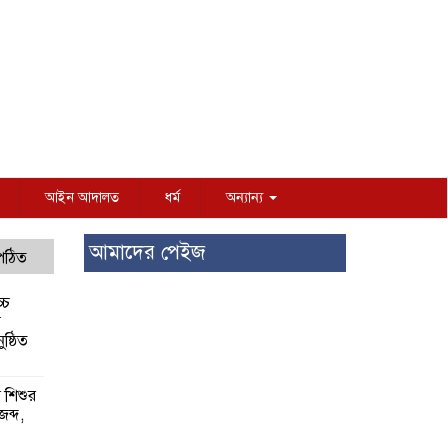
আইন আদালত
ধর্ম
অন্যান্য
আমাদের পেইজ
 পঠিত
্চ
র
ষ্ঠিত
য় শিশুর
 জব্দ,