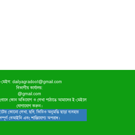
-মেইল: dailyagradoot@gmail.com
বিভাগীয় কার্যালয়:
@gmail.com
িত সংবাদে কোন অভিযোগ ও লেখা পাঠাতে আমাদের ই-মেইলে
যোগাযোগ করুন।
টের কোনো লেখা, ছবি, ভিডিও অনুমতি ছাড়া ব্যবহার
সম্পূর্ণ বেআইনি এবং শাস্তিযোগ্য অপরাধ।