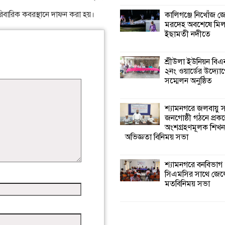
রিবারিক কবরস্থানে দাফন করা হয়।
কালিগঞ্জে নিখোঁজ 
মরদেহ অবশেষে মি
ইছামতী নদীতে
শ্রীউলা ইউনিয়ন বি
২নং ওয়ার্ডের উদ্যোগ
সম্মেলন অনুষ্ঠিত
শ্যামনগরে জলবায়ু
জনগোষ্ঠী গঠনে প্রকল
অংশগ্রহণমূলক শিখ
অভিজ্ঞতা বিনিময় সভা
শ্যামনগরে বনবিভাগ
সিএমসির সাথে জেল
মতবিনিময় সভা