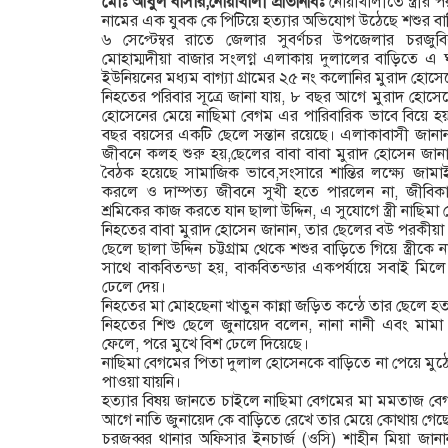
মোঃ আবুল বাসার,নোয়াখালী প্রতিনিধিঃ
নোয়াখালীতে স্ত্রীর পর
নামের এক যুবক কে পিটিয়ে হত্যার অভিযোগ উঠেছে শশুর বা
৬ সেপ্টেম্বর রাতে জেলার সুবর্ণচর উপজেলার চরজুবিল
মোহাম্মদীয়া বাজার সংলগ্ন এলাকায় দুলালের বাড়িতে এ 
ইউনিয়নের মধ্যম বাগ্যা গ্রামের ২৫ নং কলোনির মুরাদ হোসেনে
নিহতের পরিবার সূত্রে জানা যায়, ৮ বছর আগে মুরাদ হোসেন
হোসেনের মেয়ে নাছিমা বেগম এর পারিবারিক ভাবে বিয়ে হ
বছর বয়সের একটি ছেলে সন্তান রয়েছে। এলাকাবাসী জানান 
জীবনে কলহ শুরু হয়,ছেলের বাবা বাবা মুরাদ হোসেন জা
বৈঠক হয়েছে সামাজিক ভাবে,সংসারে শান্তির লক্ষ্যে জামা
করলে ও দাম্পত্য জীবনে সুখী হতে পারলেন না, জীবিকার তাগ
শ্রমিকের কাজ করতে যান ছালা উদ্দিন, এ সুযোগে স্ত্রী নাছ
নিহতের বাবা মুরাদ হোসেন জানান, তার ছেলের বউ পরকীয়া 
ছেলে ছালা উদ্দিন চট্টগ্রাম থেকে শশুর বাড়িতে গিয়ে স্ত্রীক
সাথে বাকবিতন্ডা হয়, বাকবিতন্ডার একপর্যায়ে সবাই মিলে
ঢেলে দেয়।
নিহতের মা মোহছেনা খাতুন কান্না জড়িত কন্ঠে তার ছেলে হত
নিহতের শিশু ছেলে জুনায়েদ বলেন, নানা নানী এবং মামা
ফেলে, পরে মুখে বিশ ঢেলে দিয়েছে।
নাছিমা বেগমের পিতা দুলাল হোসেনকে বাড়িতে না পেয়ে ম
পাওয়া যায়নি।
হত্যার বিষয় জানতে চাইলে নাছিমা বেগমের মা মমতাজ বে
আগে নাতি জুনায়েদ কে বাড়িতে রেখে তার মেয়ে কোথায় গেছে
চরজব্বর থানার অফিসার ইনচার্জ (ওসি) শাহীন মিয়া জান