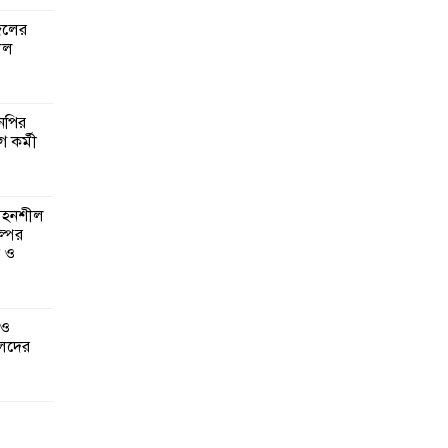
জেলের
লল
এনপির
ে কর্মী
 সহনশীল
্পের
ন ও
 ও
েদের