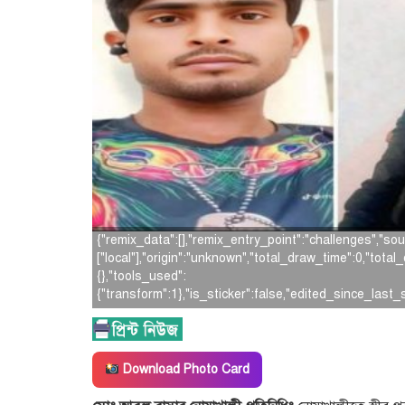
{"remix_data":[],"remix_entry_point":"challenges","so
["local"],"origin":"unknown","total_draw_time":0,"tot
{},"tools_used":
{"transform":1},"is_sticker":false,"edited_since_last
Download Photo Card