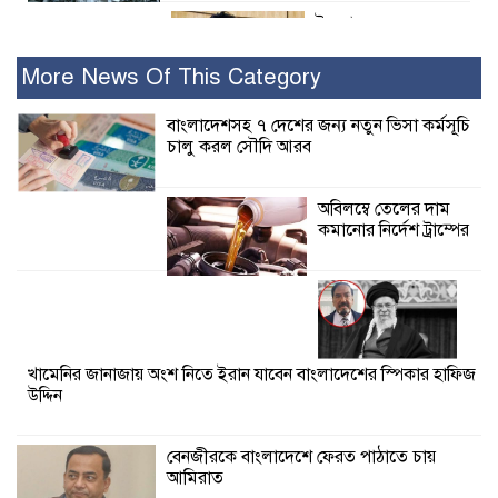
ইসলামের সবচেয়ে
বেশি ক্ষতি করেছে
জামায়াত: নুরুল হক
More News Of This Category
নুর
বাংলাদেশসহ ৭ দেশের জন্য নতুন ভিসা কর্মসূচি
চালু করল সৌদি আরব
পাঁচ মাসে সরকারের দোষ দিচ্ছেন, আপনারা
ওই দুই বছরে শহীদদের বিচার করলেন না
কেন: শহীদ জিসানের বাবার ক্ষোভ
অবিলম্বে তেলের দাম
কমানোর নির্দেশ ট্রাম্পের
কালিগঞ্জে নিখোঁজ জেলের মরদেহ অবশেষে
মিলল ইছামতী নদীতে
শ্রীউলা ইউনিয়ন
বিএনপির ২নং ওয়ার্ডের
খামেনির জানাজায় অংশ নিতে ইরান যাবেন বাংলাদেশের স্পিকার হাফিজ
উদ্যোগে কর্মী সম্মেলন
উদ্দিন
অনুষ্ঠিত
বেনজীরকে বাংলাদেশে ফেরত পাঠাতে চায়
শ্যামনগরে জলবায়ু সহনশীল জনগোষ্ঠী গঠনে
আমিরাত
প্রকল্পের অংশগ্রহণমূলক শিখন ও অভিজ্ঞতা