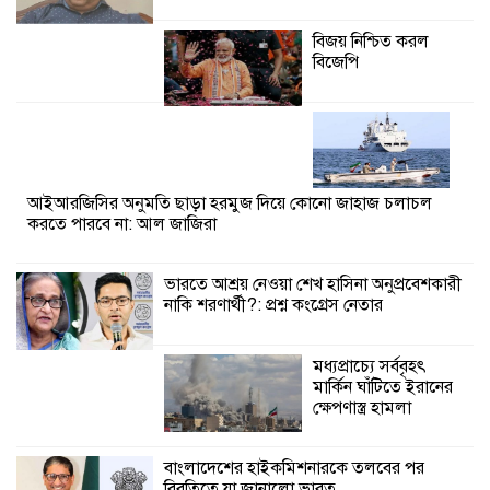
বিনিময় সভা
বিজয় নিশ্চিত করল
বিজেপি
শ্যামনগরে বনবিভাগ ও সিএমসির সাথে
জেলেদের মতবিনিময় সভা
আইআরজিসির অনুমতি ছাড়া হরমুজ দিয়ে কোনো জাহাজ চলাচল
করতে পারবে না: আল জাজিরা
ভারতে আশ্রয় নেওয়া শেখ হাসিনা অনুপ্রবেশকারী
নাকি শরণার্থী?: প্রশ্ন কংগ্রেস নেতার
মধ্যপ্রাচ্যে সর্ববৃহৎ
মার্কিন ঘাঁটিতে ইরানের
ক্ষেপণাস্ত্র হামলা
বাংলাদেশের হাইকমিশনারকে তলবের পর
বিবৃতিতে যা জানালো ভারত