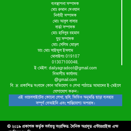
ব্যবস্থাপনা সম্পাদক
মোঃ রুমান দেওয়ান
নির্বাহী সম্পাদক
মোঃ আবুল বাসার
বার্তা সম্পাদক
মোঃ হাবিবুর রহমান
যুগ্ন সম্পাদক
মোঃ সেলিম মোড়ল
ডাঃ মোঃ সাইফুল ইসলাম
মোবাইলঃ 019107
01307100048,
ই-মেইল: dailyagradoot@gmail.com
বিভাগীয় কার্যালয়:
@gmail.com
বি: দ্র: প্রকাশিত সংবাদে কোন অভিযোগ ও লেখা পাঠাতে আমাদের ই-মেইলে
যোগাযোগ করুন।
এই ওয়েবসাইটের কোনো লেখা, ছবি, ভিডিও অনুমতি ছাড়া ব্যবহার
সম্পূর্ণ বেআইনি এবং শাস্তিযোগ্য অপরাধ।
© ২০১৯ প্রকাশক কর্তৃক সর্বস্বত্ব সংরক্ষিত. দৈনিক অগ্রদূত এন্টারপ্রাইজ এন্ড