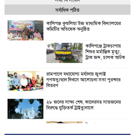
সর্বশেষ সংবাদ
সর্বাধিক পঠিত
কালিগঞ্জ কুশুলিয়া উচ্চ মাধ্যমিক বিদ্যালয়ের
কমিটির অভিষেক অনুষ্ঠিত
কালিগঞ্জে ট্রাকচাপায়
শিশুর মর্মান্তিক মৃত্যু,
ট্রাক জব্দ, চালক আটক
রামপালে যথাযোগ্য মর্যাদায় জুলাই
গণঅভ্যুত্থান দিবসে আলোচনা সভা পুরষ্কার
বিতরণ
২৮ জনের সাক্ষ্য শেষ, কাদেরসহ সাতজনের
বিরুদ্ধে যুক্তিতর্ক ট্রাইব্যুনালে
ইসলামের সবচেয়ে
বেশি ক্ষতি করেছে