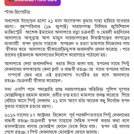
স্টাফ রিপোর্টার:
অবশেষে উন্মোচন হলো ২১ মাস আগেস্বপন কুমার সাহা হারিয়ে যাওয়ার
রহস্য। বৃহস্পতিবার (১৯ জুলাই) নারায়ণগঞ্জ সিনিয়র জুডিশিয়াল
ম্যজিস্ট্রেট আশেক ইমামের আদালতে রত্না চক্রবর্তী ও মেহদী মহসিনের
আদালতে আব্দুল্লাহ আল মামুন নারায়ণগঞ্জের নিতাইগঞ্জের কাপড়ের
ব্যবসায়ী স্বপন কুমার সাহাকে অপহরন ও হত্যা মামলায় নিজেদের দায়
স্বীকার করে আদালতে স্বীকারোক্তিমুলক জবানবন্দি প্রদান করেছে । পরে
তাদের দুইজনকে আদালতের নির্দেশে কারাগারে পাঠানো হয়।
আদালতে দেয়া জবানবন্দির বরাত দিয়ে জানা যায়, স্বপনের সাথে পিন্টু
দেবনাথের কলকাতায় কেনা ফ্লাট ও বান্ধবী রতœার সাথে স্বপনের অবৈধ
সম্পর্কে জের ধরে এই হত্যাকান্ড সংগঠিত হয় বলে আদালতে
রতœাচক্রবর্তী স্বীকার করেছেন।
সদ্য এসপি পদে পদন্নোতি প্রাপ্ত নরায়ণগঞ্জের অতিরিক্ত পুলিশ সুাপার
মোস্তাফিজুর রহমান জানান, প্রবীর চন্দ্র হত্যা মামলার তদন্ত করেতে গিয়ে
বেরিয়ে আসে পিন্টু দেবনাথ ২১ মাস আগে তাঁর আরেক বন্ধু নিখোঁজ স্বপন
কুমার সাহাকে হত্যার রহস্য।
২০১৬ সালের ২৭ অক্টোবর বিকেলে পূর্ব পরকল্পিতভাবে পিন্টু দেবনাথের
বান্ধবী রতœাচক্রবর্তী স্বপন সাহাকে দৈহিক সম্পর্ক করার কথা বলে
মাসদাইরের বাসায় মোবাইল ফোনে ডেকে নিয়ে যায়। স্বপন ওই বাসায়
গেলে রতœা পিন্টু দেবনাথকে মোবাইল ফোনে জানায়।