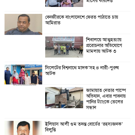
মাসের কারাদণ্ড
শ্যামনগরে বনবিভাগ ও সিএমসির সাথে
জেলেদের মতবিনিময় সভা
বেনজীরকে বাংলাদেশে ফেরত পাঠাতে চায়
আমিরাত
শিবালয়ে আত্মহত্যায়
প্ররোচনার অভিযোগে
মামলায় আটক ৩
সিলেটের বিশ্বনাথে মাদক’সহ ৪ নারী-পুরুষ
আটক
জামায়াত নেতার পাম্পে
অভিযান, এবার পাবনায়
পানির ট্যাংকে তেলের
সন্ধান
ইলিয়াস আলী গুম তদন্ত বোর্ডের ‘রহস্যজনক’
বিলুপ্তি