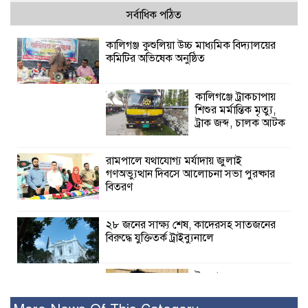
সর্বাধিক পঠিত
কালিগঞ্জ কুশুলিয়া উচ্চ মাধ্যমিক বিদ্যালয়ের
কমিটির অভিষেক অনুষ্ঠিত
কালিগঞ্জে ট্রাকচাপায়
শিশুর মর্মান্তিক মৃত্যু,
ট্রাক জব্দ, চালক আটক
রামপালে যথাযোগ্য মর্যাদায় জুলাই
গণঅভ্যুত্থান দিবসে আলোচনা সভা পুরষ্কার
বিতরণ
২৮ জনের সাক্ষ্য শেষ, কাদেরসহ সাতজনের
বিরুদ্ধে যুক্তিতর্ক ট্রাইব্যুনালে
ইসলামের সবচেয়ে
বেশি ক্ষতি করেছে
জামায়াত: নুরুল হক