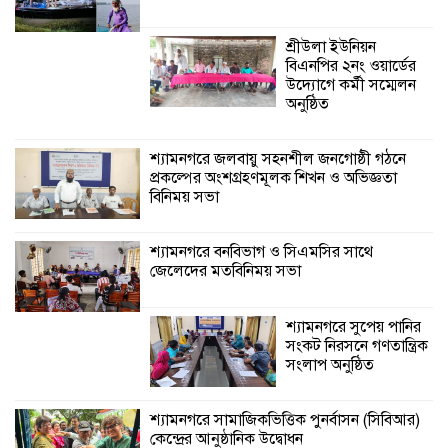
জেলেদের মতবিনিময় সভা
শ্রীউলা ইউনিয়ন
বিএনপির ২নং ওয়ার্ডের
উদ্যোগে কর্মী সম্মেলন
অনুষ্ঠিত
শ্যামনগরে জলবায়ু সহনশীল জনগোষ্ঠী গঠনে
প্রকল্পের অংশগ্রহণমূলক শিখন ও অভিজ্ঞতা
বিনিময় সভা
শ্যামনগরে বনবিভাগ ও সিএমসির সাথে
জেলেদের মতবিনিময় সভা
শ্যামনগরে সুপেয় পানির
সংকট নিরসনে গণতান্ত্রিক
সংলাপ অনুষ্ঠিত
শ্যামনগরে সামাজিকভিত্তিক পুনর্বাসন (সিবিআর)
কেন্দ্রের আনুষ্ঠানিক উদ্বোধন