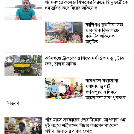
শ্যামনগরে কলেজ শিক্ষকের বিরুদ্ধে হিন্দু ছাত্রীকে
ধর্মান্তরিত করে বিয়ের অভিযোগ
ইসলামের সবচেয়ে
বেশি ক্ষতি করেছে
কালিগঞ্জ কুশুলিয়া উচ্চ
জামায়াত: নুরুল হক
মাধ্যমিক বিদ্যালয়ের
নুর
কমিটির অভিষেক
অনুষ্ঠিত
পাঁচ মাসে সরকারের দোষ দিচ্ছেন, আপনারা
ওই দুই বছরে শহীদদের বিচার করলেন না
কালিগঞ্জে ট্রাকচাপায় শিশুর মর্মান্তিক মৃত্যু, ট্রাক
কেন: শহীদ জিসানের বাবার ক্ষোভ
জব্দ, চালক আটক
কালিগঞ্জে নিখোঁজ জেলের মরদেহ অবশেষে
রামপালে যথাযোগ্য
মিলল ইছামতী নদীতে
মর্যাদায় জুলাই
গণঅভ্যুত্থান দিবসে
আলোচনা সভা পুরষ্কার
শ্রীউলা ইউনিয়ন
বিতরণ
বিএনপির ২নং ওয়ার্ডের
উদ্যোগে কর্মী সম্মেলন
অনুষ্ঠিত
পাঁচ মাসে সরকারের দোষ দিচ্ছেন, আপনারা ওই
দুই বছরে শহীদদের বিচার করলেন না কেন:
শহীদ জিসানের বাবার ক্ষোভ
শ্যামনগরে জলবায়ু সহনশীল জনগোষ্ঠী গঠনে