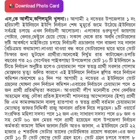
Download Photo Card
এস,কে আলীম,কপিলমুনি খুলনা।।
আগামী ২ নভেম্বর উপজেলার ১ নং
হরিঢালী ইউনিয়নে ইউপি নির্বাচন শেষ মুহূর্তে জমে উঠেছে।ইউনিয়নে
সর্বত্রই চলছে এখন নির্বাচনী আলোচনা। এলাকার গুরুত্বপূর্ণ জায়গায়
পোষ্টার, বেনার,ফেষ্টুনে ছেয়ে গেছে। সকাল থেকে রাত অবধি ভোটারদের
দৃষ্টি আকর্ষণে মাইকিংয়ে চলছে নির্বাচনী প্রচারনার গান বাজনা সহ নানান
বৈচিত্রময় কথামালা।নাওয়া খাওয়া বন্ধ করে ভোটারদের দ্বারে দ্বারে ভোট
ভিক্ষার জন্য ছুটছেন প্রার্থীরা।অনেকেই নির্ঘুম রাত কাটাচ্ছেন।চলতি
বছরের গত ২০ সেপ্টেম্বর পাইকগাছা উপজেলার মোট ১০ টি ইউনিয়নে ৯
টিতে নির্বাচন অনুষ্টিত হলেও চেয়ারম্যান পদে স্বতন্ত্র প্রার্থী সরদার গোলাম
মোস্তফার মৃত্যু জনিত কারণে এই ইউনিয়নে নির্বাচন স্থগিত করে নির্বাচন
কমিশন।অবশেষে ৪২ দিন পর আগামী ২ নভেম্বর এ ইউনিয়নে ভোট
গ্রহনের ঘোষনা দেন নির্বাচন কমিশন।এবারের নির্বাচনে চেয়াম্যান পদে ৩
জন প্রার্থী প্রতিদ্বন্দ্বিতা করছেন। আওয়ামী লীগ মনোনীত শেখ বেনজির
আহম্মেদ বাচ্চু নৌকা প্রতিক,ইসলামী শাসনতন্ত্র আন্দোলনের (ইশা) প্রার্থী
জি এম কামরুজ্জামান বাবলু হাতপাখা ও স্বতন্ত্র প্রার্থী বর্তমান চেয়ারম্যান
মোঃআবু জাফর সিদ্দিকী রাজু আনারস প্রতিক নিয়ে লড়ছেন। ৯টি ওয়ার্ডে
সংরক্ষিত মহিলা সদস্য পদে ১২ জন এবং সাধারণ সদস্য পদে ৪৮ জন ও
সহ মোট ৬০ জন মেম্বর পদে প্রার্থী হয়েছেন বলে উপজেলা নির্বাচন
কর্মকর্তা কামাল উদ্দিন জানান।তিনি আরও জানান, এ ইউনিয়নে মোট ২২
হাজার ৫ শতাধিক ভোটার তাদের ভোটাধিকার প্রয়োগ করবেন।এর জন্য
মোট ১০ টি ভোট কেন্দ্রে ভোট গ্রহন হবে। ভোট গ্রহন চলবে সকাল ৮