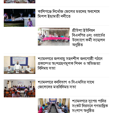
প্রকল্পের অংশগ্রহণমূলক শিখন ও অভিজ্ঞতা
বিনিময় সভা
কালিগঞ্জে নিখোঁজ জেলের মরদেহ অবশেষে
মিলল ইছামতী নদীতে
শ্রীউলা ইউনিয়ন
বিএনপির ২নং ওয়ার্ডের
উদ্যোগে কর্মী সম্মেলন
অনুষ্ঠিত
শ্যামনগরে জলবায়ু সহনশীল জনগোষ্ঠী গঠনে
প্রকল্পের অংশগ্রহণমূলক শিখন ও অভিজ্ঞতা
বিনিময় সভা
শ্যামনগরে বনবিভাগ ও সিএমসির সাথে
জেলেদের মতবিনিময় সভা
শ্যামনগরে সুপেয় পানির
সংকট নিরসনে গণতান্ত্রিক
সংলাপ অনুষ্ঠিত