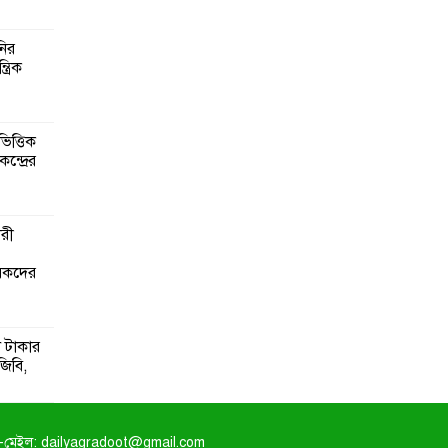
নির
্রিক
িত্তিক
ন্দ্রের
ারী
ৃষকদের
 টাকার
জিবি,
-মেইল: dailyagradoot@gmail.com