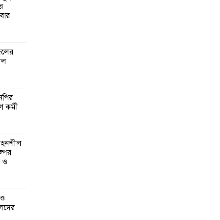
র
বার
গঠনে
মূলক
জেলের
লল
গ ও
লেদের
এনপির
ে কর্মী
ানির
ত্রিক
 সহনশীল
্পের
ন ও
্বাসন
 ও
েদের