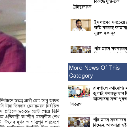
বিরুদ্ধে যুক্তিতর্ক
ট্রাইব্যুনালে
ইসলামের সবচেয়ে 
ক্ষতি করেছে জামায়
নুরুল হক নুর
পাঁচ মাসে সরকারে
দিচ্ছেন, আপনারা ওই
বছরে শহীদদের বিচ
করলেন না কেন: শহীদ জিসানের 
More News Of This
ক্ষোভ
Category
কালিগঞ্জে নিখোঁজ 
রামপালে যথাযোগ্য মর
মরদেহ অবশেষে ম
জুলাই গণঅভ্যুত্থান 
ইছামতী নদীতে
আলোচনা সভা পুরষ্ক
বাচনে স্বতন্ত্র প্রার্থী মোঃ আবু জাফর
বিতরণ
নি টানা তিনবার চেয়ারম্যান নির্বাচিত
ারস প্রতিকে ৯২৩৬ ভোট পেয়ে তিনি
শ্রীউলা ইউনিয়ন বি
ম প্রতিদ্বন্দ্বী আ’লীগ মনোনীত শেখ
২নং ওয়ার্ডের উদ্যো
পাঁচ মাসে সরকারের
উৎসব মুখর ও শান্তিপূর্ন পরিবেশে
কর্মী সম্মেলন অনুষ্ঠ
দিচ্ছেন, আপনারা ওই