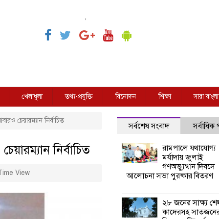
,
খেলাধুলা
তথ্য-প্রযুক্তি
বিনোদন
শিক্ষা
সারা বাংলা
বারও চেয়ারম্যান নির্বাচিত
সর্বশেষ সংবাদ
সর্বাধিক
চেয়ারম্যান নির্বাচিত
রামপালে যথাযোগ্য
মর্যাদায় জুলাই
গণঅভ্যুত্থান দিবসে
Time View
আলোচনা সভা পুরষ্কার বিতরণ
২৮ জনের সাক্ষ্য শে
কাদেরসহ সাতজনে