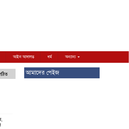
আইন আদালত
ধর্ম
অন্যান্য
আমাদের পেইজ
 পঠিত
ষ,
র