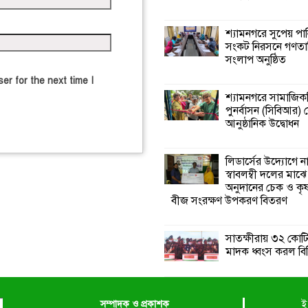
শ্যামনগরে সুপেয় পা
সংকট নিরসনে গণতান্ত
সংলাপ অনুষ্ঠিত
er for the next time I
শ্যামনগরে সামাজিকভ
পুনর্বাসন (সিবিআর) কে
আনুষ্ঠানিক উদ্বোধন
লিডার্সের উদ্যোগে ন
স্বাবলম্বী দলের মাঝে
অনুদানের চেক ও ক
বীজ সংরক্ষণ উপকরণ বিতরণ
সাতক্ষীরায় ৩২ কোটি
মাদক ধ্বংস করল বি
সম্পাদক ও প্রকাশক
ই