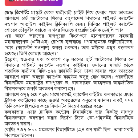
ডেস্ক রিপোর্টঃ
মাস্কাট থেকে যাত্রীবাহী ফ্লাইট নিয়ে ফেরার পথে ভারতের
আকাশে হার্ট অ্যাটাকের শিকার বাংলাদেশ বিমানের পাইলট ক্যাপ্টেন
নওশাদ আতাউল কাইউম ক্লিনিক্যালি ডেড। সিনিয়র পাইলট ক্যাপ্টেন
শোয়েব চৌধুরীর বরাতে এ খবর দিয়েছে ইংরেজি দৈনিক ডেইলি স্টার।
এর আগে ভারতের নাগপুরের কিংসওয়ে হাসপাতালের সহকারী
মহাব্যবস্থাপক (এজিএম) রোশান ফুলবান্ধে গণমাধ্যমকে জানিয়েছিলেন,
‘তার (ক্যাপ্টেন নওশাদ) অবস্থা গুরুতর। তার মস্তিষ্কে প্রচুর রক্তক্ষরণ
হয়েছে। তিনি কোমায় আছেন।’
উল্লেখ্য, শুক্রবার মধ্য আকাশে বড় ধরনের হার্ট অ্যাটাকের শিকার হন
বিমানের পাইলট ক্যাপ্টেন নওশাদ কাইউম। ওমানের মাস্কাট থেকে
শতাধিক যাত্রীসহ বিজি-০২২ ফ্লাইটটি নিয়ে ঢাকা আসার পথে ভারতের
আকাশে থাকা অবস্থায় ক্যাপ্টেন কাইউম অসুস্থ বোধ করেন। পরবর্তীতে
বিমানটিকে মহারাষ্ট্রের নাগপুরের ড. বাবাসাহেব আম্বেদকর আন্তর্জাতিক
বিমানবন্দরে জরুরি অবতরণ করানো হয়।
আকাশে অসুস্থ হয়ে পড়ার সাথে সাথেই ক্যাপ্টেন কাইউম কলকাতার এয়ার
ট্রাফিক কন্ট্রোলের কাছে জরুরি অবতরণের অনুরোধ জানান। একই সময়
তিনি কো-পাইলটের কাছে বিমানটির নিয়ন্ত্রণ হস্তান্তর করেন।
কলকাতার এয়ার ট্রাাফিক কন্ট্রোল বিমানটিকে তার নিকটস্থ নাগপুর
বিমানবন্দরে অবতরণ করার নির্দেশ দিলে কো-পাইলটই বিমানটিকে
অবতরণ করান।
বোয়িং ৭৩৭-৮০০ মডেলের বিমানটিতে ১২৪ জন যাত্রী ছিল। তারা সবাই
নিরাপদে ছিলেন।