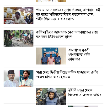
মিলল ইছামতী নদীতে
পাঁচ মাসে সরকারের দোষ দিচ্ছেন, আপনারা ওই
দুই বছরে শহীদদের বিচার করলেন না কেন:
শ্রীউলা ইউনিয়ন
শহীদ জিসানের বাবার ক্ষোভ
বিএনপির ২নং ওয়ার্ডের
উদ্যোগে কর্মী সম্মেলন
অনুষ্ঠিত
কাশিমাড়িতে জামায়াত নেতা যাতায়াতের রাস্তা
বন্ধ করে টিউবওয়েল স্থাপন
শ্যামনগরে জলবায়ু সহনশীল জনগোষ্ঠী গঠনে
প্রকল্পের অংশগ্রহণমূলক শিখন ও অভিজ্ঞতা
রামপালে যুবতী
বিনিময় সভা
ধর্ষণকান্ডে ধর্ষক
গ্রেফতার
শ্যামনগরে বনবিভাগ ও সিএমসির সাথে
জেলেদের মতবিনিময় সভা
‘ধরা খেয়ে দ্বিতীয় বিয়ের নাটক সাজাবেন, সেটা
কেমন চরিত্র আর হেকমত
ইসিবি চত্বর থেকে
রিজেন্ট সাহেদকে গ্রেপ্তার