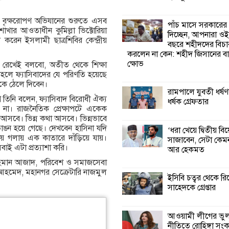
পাঁচ মাসে সরকারে
দিচ্ছেন, আপনারা ওই
ে বৃক্ষরোপণ অভিযানের শুরুতে এসব
পাঁচ মাসে সরকারের
বছরে শহীদদের বিচ
শাখার আওতাধীন কুমিল্লা ভিক্টোরিয়া
দিচ্ছেন, আপনারা ওই
করলেন না কেন: শহীদ জিসানের 
করেন ইসলামী ছাত্রশিবির কেন্দ্রীয়
বছরে শহীদদের বিচা
ক্ষোভ
করলেন না কেন: শহীদ জিসানের বা
ক্ষোভ
 রেখেই বলবো, অতীত থেকে শিক্ষা
তাহলে ফ্যাসিবাদের যে পরিণতি হয়েছে
কালিগঞ্জে নিখোঁজ 
কে ঠেলে দিবেন।
মরদেহ অবশেষে ম
রামপালে যুবতী ধর্ষণ
ইছামতী নদীতে
নে তিনি বলেন, ফ্যাসিবাদ বিরোধী ঐক্য
ধর্ষক গ্রেফতার
া। রাজনৈতিক প্রেক্ষাপটে একেক
আসবে। ভিন্ন কথা আসবে। ভিন্নভাবে
শ্রীউলা ইউনিয়ন বি
াঙন হয়ে গেছে। দেখবেন হাসিনা যদি
‘ধরা খেয়ে দ্বিতীয় বি
২নং ওয়ার্ডের উদ্যো
য় গলায় এক কাতারে দাঁড়িয়ে যায়।
সাজাবেন, সেটা কেমন
কর্মী সম্মেলন অনুষ্ঠ
বাই এটা প্রত্যাশা করি।
আর হেকমত
র রহমান আজাদ, পরিবেশ ও সমাজসেবা
হমেদ, মহানগর সেক্রেটারি নাজমুল
শ্যামনগরে জলবায়ু
ইসিবি চত্বর থেকে রি
সহনশীল জনগোষ্ঠী 
সাহেদকে গ্রেপ্তার
প্রকল্পের অংশগ্রহণ
শিখন ও অভিজ্ঞতা বিনিময় সভা
আওয়ামী লীগের ভু
নীতিতে রোহিঙ্গা সং