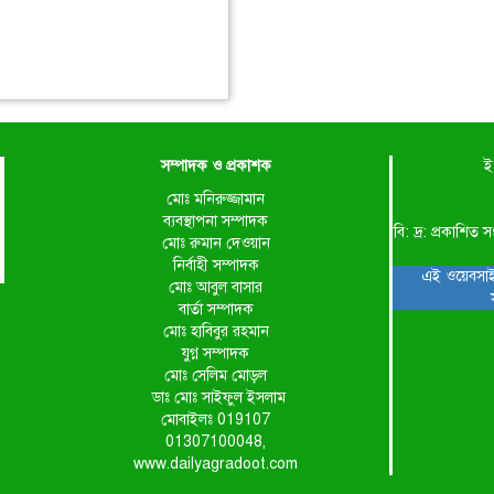
সম্পাদক ও প্রকাশক
ই
মোঃ মনিরুজ্জামান
ব্যবস্থাপনা সম্পাদক
বি: দ্র: প্রকাশ
মোঃ রুমান দেওয়ান
নির্বাহী সম্পাদক
এই ওয়েবসাই
মোঃ আবুল বাসার
বার্তা সম্পাদক
মোঃ হাবিবুর রহমান
যুগ্ন সম্পাদক
মোঃ সেলিম মোড়ল
ডাঃ মোঃ সাইফুল ইসলাম
মোবাইলঃ 019107
01307100048,
www.dailyagradoot.com