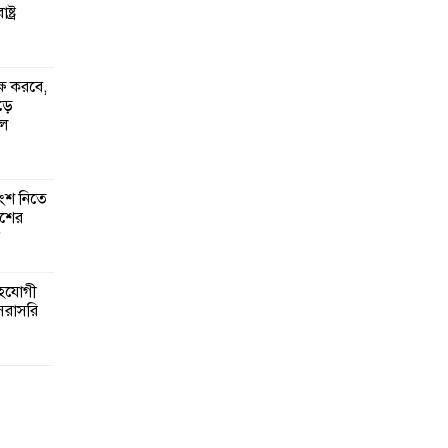
্ট্র
্ষ করবে,
ঁড়ে
ুল
ংশ নিতে
েশের
সহযোগী
সরাসরি