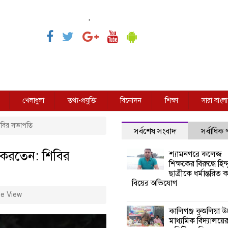
,
খেলাধুলা
তথ্য-প্রযুক্তি
বিনোদন
শিক্ষা
সারা বাংলা
িবির সভাপতি
সর্বশেষ সংবাদ
সর্বাধিক
 করতেন: শিবির
শ্যামনগরে কলেজ
শিক্ষকের বিরুদ্ধে হিন্দ
ছাত্রীকে ধর্মান্তরিত 
বিয়ের অভিযোগ
e View
কালিগঞ্জ কুশুলিয়া উচ
মাধ্যমিক বিদ্যালয়ে