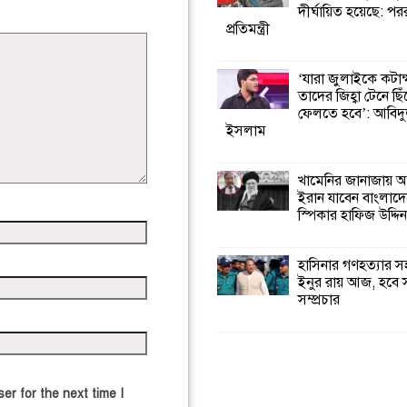
দীর্ঘায়িত হয়েছে: পররাষ
প্রতিমন্ত্রী
‘যারা জুলাইকে কটাক
তাদের জিহ্বা টেনে ছি
ফেলতে হবে’: আবিদ
ইসলাম
খামেনির জানাজায় অ
ইরান যাবেন বাংলাদ
স্পিকার হাফিজ উদ্দিন
হাসিনার গণহত্যার 
ইনুর রায় আজ, হবে 
সম্প্রচার
er for the next time I