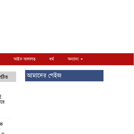
আইন আদালত
ধর্ম
অন্যান্য
আমাদের পেইজ
 পঠিত
ু
করে
্চ
র