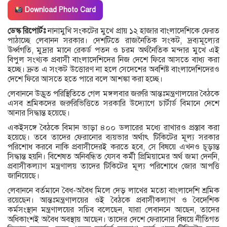
Download Photo Card
ডেস্ক রিপোর্টঃ
নানামুখি সংকটের মুখে প্রায় ১২ হাজার বাংলাদেশিকে ফেরত
পাঠাচ্ছে লেবানন সরকার। দেশটিতে রাজনৈতিক সংকট, দ্রব্যমূল্যের
ঊর্ধ্বগতি, মুদ্রার মানে রেকর্ড পতন ও চরম অর্থনৈতিক মন্দার মুখে এই
বিপুল সংখ্যক প্রবাসী বাংলাদেশিদের নিজ দেশে ফিরে আসতে বাধ্য করা
হচ্ছে। দ্রুত এ সংকট উত্তোরণ না হলে সেদেশের অবশিষ্ট বাংলাদেশিদেরও
দেশে ফিরে আসতে হতে পারে বলে আশঙ্কা করা হচ্ছে।
লেবাননে উদ্ভূত পরিস্থিতিতে গেল মঙ্গলবার জরুরি আন্তঃমন্ত্রণালয়ের বৈঠকে
এসব শ্রমিকদের জরুরিভিত্তিতে সরকারি উদ্যোগে চার্টার্ড বিমানে দেশে
আনার সিদ্ধান্ত হয়েছে।
একইসঙ্গে বৈঠকে বিমান ভাড়া ৪০০ ডলারের মধ্যে রাখারও প্রস্তাব করা
হয়েছে। তবে তাদের ফেরানোর ব্যয়ভার অর্থাৎ টিকিটের মূল্য সরকার
পরিশোধ করবে নাকি প্রবাসীদেরই করতে হবে, সে বিষয়ে এখনও চূড়ান্ত
সিদ্ধান্ত হয়নি। বিশেষত অনিবন্ধিত যেসব কর্মী প্রিমিয়ামের অর্থ জমা দেননি,
প্রবাসীকল্যাণ মন্ত্রণালয় তাদের টিকিটের মূল্য পরিশোধে জোর আপত্তি
জানিয়েছে।
লেবাননে বর্তমানে বৈধ-অবৈধ মিলে দেড় লাখের মতো বাংলাদেশি শ্রমিক
রয়েছেন। আন্তঃমন্ত্রণালয়ের ওই বৈঠকে প্রবাসীকল্যাণ ও বৈদেশিক
কর্মসংস্থান মন্ত্রণালয়ের সচিব বলেছেন, যারা লেবাননে আছেন, তাদের
অধিকাংশই অবৈধ অবস্থায় আছেন। তাদের দেশে ফেরানোর বিষয়ে নীতিগত