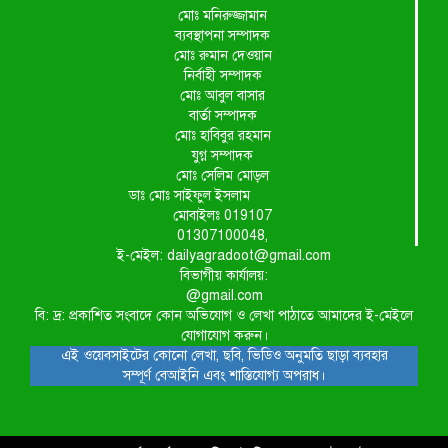
মোঃ মনিরুজ্জামান
ব্যবস্থাপনা সম্পাদক
মোঃ রুমান দেওয়ান
নির্বাহী সম্পাদক
মোঃ আবুল বাসার
বার্তা সম্পাদক
মোঃ হাবিবুর রহমান
যুগ্ন সম্পাদক
মোঃ সেলিম মোড়ল
ডাঃ মোঃ সাইফুল ইসলাম
মোবাইলঃ 019107
01307100048,
ই-মেইল: dailyagradoot@gmail.com
বিভাগীয় কার্যালয়:
@gmail.com
বি: দ্র: প্রকাশিত সংবাদে কোন অভিযোগ ও লেখা পাঠাতে আমাদের ই-মেইলে
যোগাযোগ করুন।
এই ওয়েবসাইটের কোনো লেখা, ছবি, ভিডিও অনুমতি ছাড়া ব্যবহার
সম্পূর্ণ বেআইনি এবং শাস্তিযোগ্য অপরাধ।