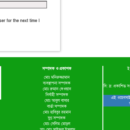
er for the next time I
সম্পাদক ও প্রকাশক
ই
মোঃ মনিরুজ্জামান
ব্যবস্থাপনা সম্পাদক
বি: দ্র: প্রকাশ
মোঃ রুমান দেওয়ান
নির্বাহী সম্পাদক
এই ওয়েবসাই
মোঃ আবুল বাসার
বার্তা সম্পাদক
মোঃ হাবিবুর রহমান
যুগ্ন সম্পাদক
মোঃ সেলিম মোড়ল
ডাঃ মোঃ সাইফুল ইসলাম