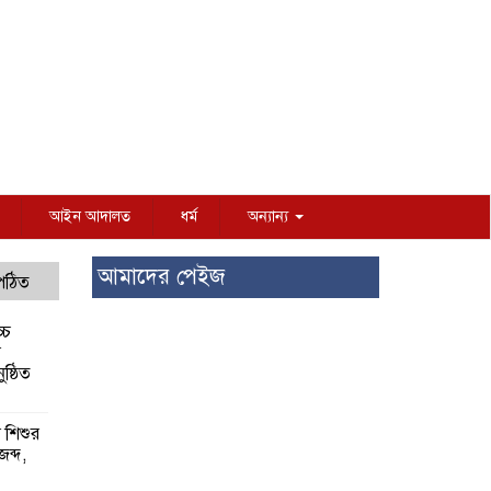
আইন আদালত
ধর্ম
অন্যান্য
আমাদের পেইজ
 পঠিত
্চ
র
ষ্ঠিত
য় শিশুর
 জব্দ,