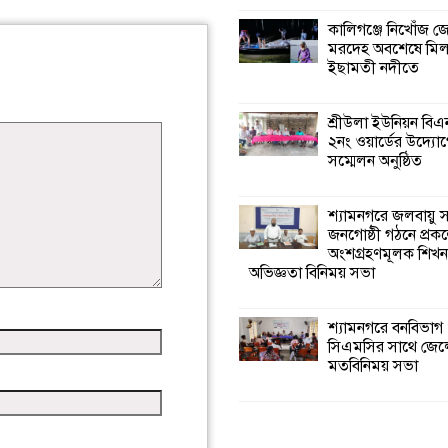
কালিগঞ্জে নিখোঁজ 
মরদেহ অবশেষে মি
ইছামতী নদীতে
শ্রীউলা ইউনিয়ন বি
২নং ওয়ার্ডের উদ্যোগ
সম্মেলন অনুষ্ঠিত
শ্যামনগরে জলবায়ু
জনগোষ্ঠী গঠনে প্রকল
অংশগ্রহণমূলক শিখ
অভিজ্ঞতা বিনিময় সভা
শ্যামনগরে বনবিভাগ
সিএমসির সাথে জেল
মতবিনিময় সভা