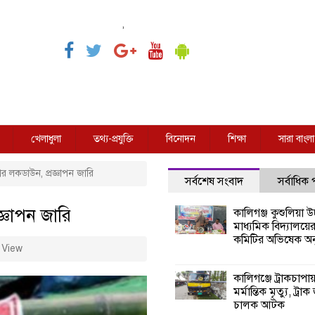
,
খেলাধুলা
তথ্য-প্রযুক্তি
বিনোদন
শিক্ষা
সারা বাংলা
র লকডাউন, প্রজ্ঞাপন জারি
সর্বশেষ সংবাদ
সর্বাধিক
্ঞাপন জারি
কালিগঞ্জ কুশুলিয়া উচ
মাধ্যমিক বিদ্যালয়ে
কমিটির অভিষেক অনু
 View
কালিগঞ্জে ট্রাকচাপা
মর্মান্তিক মৃত্যু, ট্রাক
চালক আটক