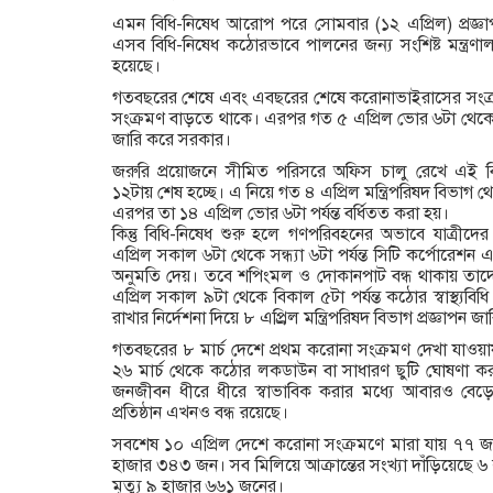
এমন বিধি-নিষেধ আরোপ পরে সোমবার (১২ এপ্রিল) প্রজ্ঞাপ
এসব বিধি-নিষেধ কঠোরভাবে পালনের জন্য সংশিষ্ট মন্ত্রণা
হয়েছে।
গতবছরের শেষে এবং এবছরের শেষে করোনাভাইরাসের সংক্র
সংক্রমণ বাড়তে থাকে। এরপর গত ৫ এপ্রিল ভোর ৬টা থেকে
জারি করে সরকার।
জরুরি প্রয়োজনে সীমিত পরিসরে অফিস চালু রেখে এই বি
১২টায় শেষ হচ্ছে। এ নিয়ে গত ৪ এপ্রিল মন্ত্রিপরিষদ বিভাগ থে
এরপর তা ১৪ এপ্রিল ভোর ৬টা পর্যন্ত বর্ধিতত করা হয়।
কিন্তু বিধি-নিষেধ শুরু হলে গণপরিবহনের অভাবে যাত্রীদের
এপ্রিল সকাল ৬টা থেকে সন্ধ্যা ৬টা পর্যন্ত সিটি কর্পোরেশ
অনুমতি দেয়। তবে শপিংমল ও দোকানপাট বন্ধ থাকায় তাদ
এপ্রিল সকাল ৯টা থেকে বিকাল ৫টা পর্যন্ত কঠোর স্বাস্থ্
রাখার নির্দেশনা দিয়ে ৮ এপ্র্রিল মন্ত্রিপরিষদ বিভাগ প্রজ্ঞাপন জ
গতবছরের ৮ মার্চ দেশে প্রথম করোনা সংক্রমণ দেখা যাওয়ায় ১
২৬ মার্চ থেকে কঠোর লকডাউন বা সাধারণ ছুটি ঘোষণা কর
জনজীবন ধীরে ধীরে স্বাভাবিক করার মধ্যে আবারও বেড়ে
প্রতিষ্ঠান এখনও বন্ধ রয়েছে।
সবশেষ ১০ এপ্রিল দেশে করোনা সংক্রমণে মারা যায় ৭৭ জ
হাজার ৩৪৩ জন। সব মিলিয়ে আক্রান্তের সংখ্যা দাঁড়িয়েছ
মৃত্যু ৯ হাজার ৬৬১ জনের।