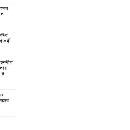
জেলের
লল
এনপির
ে কর্মী
 সহনশীল
্পের
ন ও
 ও
েদের