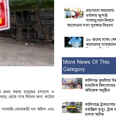
রামপালে যথাযোগ্য
মর্যাদায় জুলাই
গণঅভ্যুত্থান দিবসে
আলোচনা সভা পুরষ্কার বিতরণ
২৮ জনের সাক্ষ্য শে
কাদেরসহ সাতজনে
বিরুদ্ধে যুক্তিতর্ক
ট্রাইব্যুনালে
More News Of This
Category
ইসলামের সবচেয়ে 
ক্ষতি করেছে জামায়
নুরুল হক নুর
কালিগঞ্জ কুশুলিয়া উচ
মাধ্যমিক বিদ্যালয়ে
অভিষেক অনুষ্ঠিত
ায় প্রথম দফায় মানুষের চলাচল ও
পাঁচ মাসে সরকারে
ুধবার) থেকে সাত দিনের জন্য কঠোর
দিচ্ছেন, আপনারা ওই
বছরে শহীদদের বিচ
কালিগঞ্জে ট্রাকচাপায়
করলেন না কেন: শহীদ জিসানের 
াড়া সরকারি-বেসরকারি সব অফিস এবং
মর্মান্তিক মৃত্যু, ট্রাক 
ক্ষোভ
চালক আটক