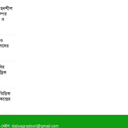
 সহনশীল
্পের
ন ও
 ও
েদের
নির
্রিক
িত্তিক
ন্দ্রের
-মেইল: dailyagradoot@gmail.com