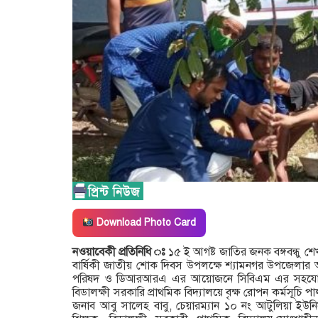
Download Photo Card
নওয়াবেকী প্রতিনিধি ঃ
১৫ ই আগষ্ট জাতির জনক বঙ্গবন্ধু শ
বার্ষিকী জাতীয় শোক দিবস উপলক্ষে শ্যামনগর উপজেলার 
পরিষদ ও ডিআরআরএ এর আয়োজনে সিবিএম এর সহযোগি
বিডালক্ষী সরকারি প্রাথমিক বিদ্যালয়ে বৃক্ষ রোপন কর্মসূচ
জনাব আবু সালেহ বাবু, চেয়ারম্যান ১০ নং আটুলিয়া ইউন