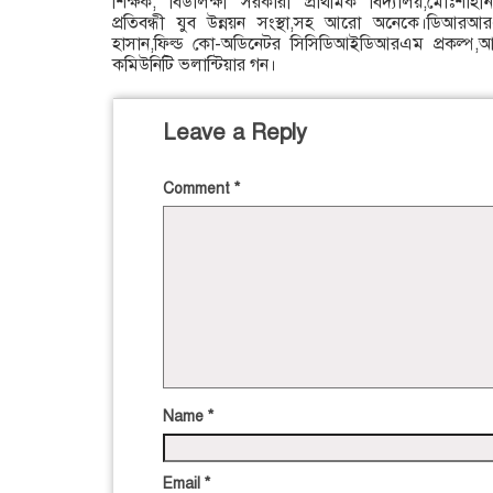
শিক্ষক, বিডালক্ষী সরকারী প্রাথমিক বিদ্যালয়,মোঃশা
প্রতিবন্ধী যুব উন্নয়ন সংস্থা,সহ আরো অনেকে।ডিআরআ
হাসান,ফিল্ড কো-অডিনেটর সিসিডিআইডিআরএম প্রকল্প
কমিউনিটি ভলান্টিয়ার গন।
Leave a Reply
Comment
*
Name
*
Email
*