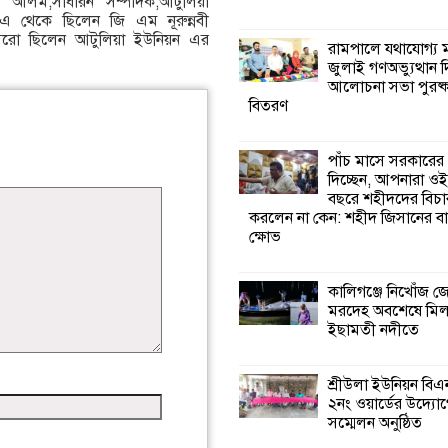
হীন আলম,সাধারন সম্পাদক,আটুলিয়া
রএ থেকে ছিলেন জি এম নূরুন্নবী
,আরো ছিলেন আটুলিয়া ইউনিয়ন এর
কালিগঞ্জে নিখোঁজ 
রামপালে যথাযোগ্য মর
মরদেহ অবশেষে ম
জুলাই গণঅভ্যুত্থান 
ইছামতী নদীতে
আলোচনা সভা পুরষ্ক
বিতরণ
শ্রীউলা ইউনিয়ন বি
২নং ওয়ার্ডের উদ্যো
পাঁচ মাসে সরকারের
কর্মী সম্মেলন অনুষ্ঠ
দিচ্ছেন, আপনারা ওই
বছরে শহীদদের বিচা
করলেন না কেন: শহীদ জিসানের বা
শ্যামনগরে জলবায়ু
ক্ষোভ
সহনশীল জনগোষ্ঠী 
প্রকল্পের অংশগ্রহণ
শিখন ও অভিজ্ঞতা বিনিময় সভা
কালিগঞ্জে নিখোঁজ 
মরদেহ অবশেষে মি
ইছামতী নদীতে
শ্যামনগরে বনবিভা
সিএমসির সাথে জে
মতবিনিময় সভা
শ্রীউলা ইউনিয়ন বি
২নং ওয়ার্ডের উদ্যোগ
সম্মেলন অনুষ্ঠিত