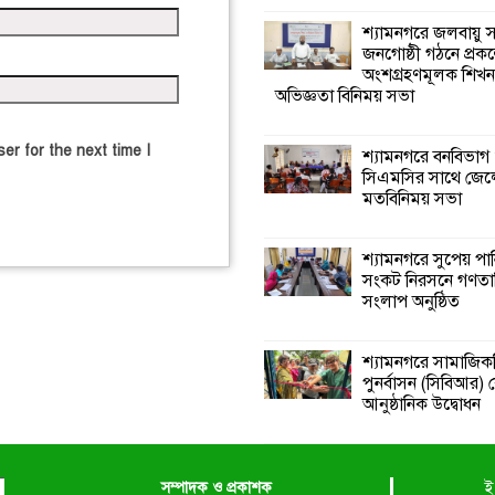
শ্যামনগরে জলবায়ু
জনগোষ্ঠী গঠনে প্রকল
অংশগ্রহণমূলক শিখ
অভিজ্ঞতা বিনিময় সভা
er for the next time I
শ্যামনগরে বনবিভাগ
সিএমসির সাথে জেল
মতবিনিময় সভা
শ্যামনগরে সুপেয় পা
সংকট নিরসনে গণতান্ত
সংলাপ অনুষ্ঠিত
শ্যামনগরে সামাজিকভ
পুনর্বাসন (সিবিআর) কে
আনুষ্ঠানিক উদ্বোধন
সম্পাদক ও প্রকাশক
ই