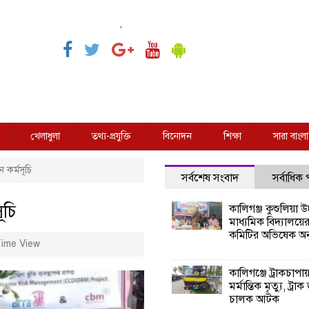
,
খেলাধুলা
তথ্য-প্রযুক্তি
বিনোদন
শিক্ষা
সারা বাংলা
 কর্মসূচি
সর্বশেষ সংবাদ
সর্বাধিক
ূচি
কালিগঞ্জ কুশুলিয়া উচ
মাধ্যমিক বিদ্যালয়ে
কমিটির অভিষেক অনু
ime View
কালিগঞ্জে ট্রাকচাপা
মর্মান্তিক মৃত্যু, ট্রাক
চালক আটক