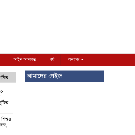
আইন আদালত
ধর্ম
অন্যান্য
আমাদের পেইজ
 পঠিত
্চ
র
ষ্ঠিত
য় শিশুর
 জব্দ,