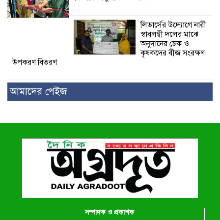
লিডার্সের উদ্যোগে নারী
স্বাবলম্বী দলের মাঝে
অনুদানের চেক ও
কৃষকদের বীজ সংরক্ষণ
উপকরণ বিতরণ
আমাদের পেইজ
সম্পাদক ও প্রকাশক