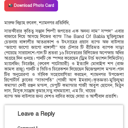
Download Photo Card
মারুফ বিল্লাহ রুবেল, শ্যামনগর প্রতিনিধি,
সাতক্ষীরার কৃতিত্ব সন্তান শিল্পী জগতের এক অনন্য নাম” সম্পদ” এবার
বাজারে নিয়ে আসছে নিজের ব্যান্ড The Band Of Babla মুক্তিযুদ্ধের
চেতনায় বাঙ্গালীর আতপ্রকাশ ও উৎসাহের প্রয়াস ব্যান্ড অফ বাউলার
“জাগো জাগো জাগো বাঙ্গালী” যার টেলার টি রীতিমত ব্যাপক সাড়া
পেয়েছে সারাদেশে।গান টি শ্রতরা ১৬ ডিসেম্বরের রিলিজের অপেক্ষায় অধির
আগ্রহে দিন গুনছে। গানটি কে স্পন্সর করেছেন (ড্রিম টার্চ ফ্যাশন লিমিটেড)
ম্যানেজিং ডিরেক্টর, (রুবেল পাটোয়ারী) ও ইত্যাদি মোবাইল শপ (রাজ
কামল রাজু) গানটি র ভিডিও ডিরেকশন দিয়েছেন দ্বিজেন্দ্রলাল মন্ডল।গান
টির অনুপ্রেরণা ও র্সাবিক সহোযোগিতা করছেন, শ্যামনগর উপজেলা
রিপোর্টার্স ক্লাবের “সাভাপতি” (গাজী আল ইমরান)।কৃতজ্ঞতা-মুক্তিযুদ্ধা
কমান্ডা দেবী রঞ্জন মন্ডল, ডেপুটি কমান্ডার গাজী আবুল হোসেন, মিঠুন
দাস, মিসুক,সন্তোষ কুমার,সম্ভু নাথমালো, এম ডি, খায়ের
ব্যান্ড অফ বাউলার জন্য দেশও বাসির কাছে দোয়া ও আর্শীবাদ প্রতাশি।
Leave a Reply