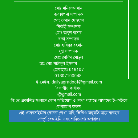
মোঃ মনিরুজ্জামান
ব্যবস্থাপনা সম্পাদক
মোঃ রুমান দেওয়ান
নির্বাহী সম্পাদক
মোঃ আবুল বাসার
বার্তা সম্পাদক
মোঃ হাবিবুর রহমান
যুগ্ন সম্পাদক
মোঃ সেলিম মোড়ল
ডাঃ মোঃ সাইফুল ইসলাম
মোবাইলঃ 019107
01307100048,
ই-মেইল: dailyagradoot@gmail.com
বিভাগীয় কার্যালয়:
@gmail.com
বি: দ্র: প্রকাশিত সংবাদে কোন অভিযোগ ও লেখা পাঠাতে আমাদের ই-মেইলে
যোগাযোগ করুন।
এই ওয়েবসাইটের কোনো লেখা, ছবি, ভিডিও অনুমতি ছাড়া ব্যবহার
সম্পূর্ণ বেআইনি এবং শাস্তিযোগ্য অপরাধ।