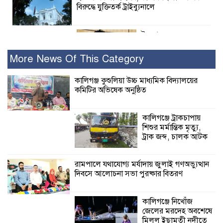
বিরুদ্ধে যুক্তিতর্ক ট্রাইব্যুনালে
ইসলামের সবচেয়ে
বেশি ক্ষতি করেছে
জামায়াত: নুরুল হক
More News Of This Category
নুর
কালিগঞ্জ কুশুলিয়া উচ্চ মাধ্যমিক বিদ্যালয়ের
কমিটির অভিষেক অনুষ্ঠিত
পাঁচ মাসে সরকারের দোষ দিচ্ছেন, আপনারা
ওই দুই বছরে শহীদদের বিচার করলেন না
কেন: শহীদ জিসানের বাবার ক্ষোভ
কালিগঞ্জে ট্রাকচাপায়
শিশুর মর্মান্তিক মৃত্যু,
কালিগঞ্জে নিখোঁজ জেলের মরদেহ অবশেষে
ট্রাক জব্দ, চালক আটক
মিলল ইছামতী নদীতে
রামপালে যথাযোগ্য মর্যাদায় জুলাই গণঅভ্যুত্থান
দিবসে আলোচনা সভা পুরষ্কার বিতরণ
শ্রীউলা ইউনিয়ন
বিএনপির ২নং ওয়ার্ডের
উদ্যোগে কর্মী সম্মেলন
কালিগঞ্জে নিখোঁজ
অনুষ্ঠিত
জেলের মরদেহ অবশেষে
মিলল ইছামতী নদীতে