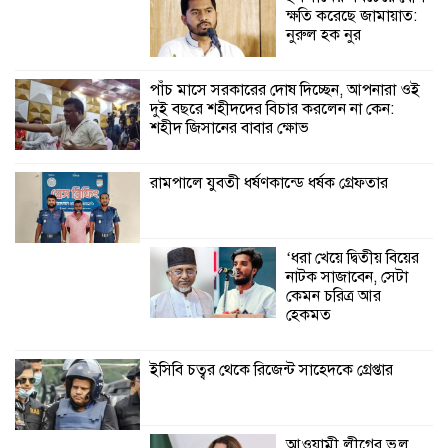
ক্ষতি করেছে জামায়াত:
কালিগঞ্জে নিখোঁজ জেলের মরদেহ অবশেষে
নুরুল হক নুর
মিলল ইছামতী নদীতে
পাঁচ মাসে সরকারের দোষ দিচ্ছেন, আপনারা ওই
দুই বছরে শহীদদের বিচার করলেন না কেন:
শ্রীউলা ইউনিয়ন
শহীদ জিসানের বাবার ক্ষোভ
বিএনপির ২নং ওয়ার্ডের
উদ্যোগে কর্মী সম্মেলন
অনুষ্ঠিত
রামপালে যুবতী ধর্ষণকান্ডে ধর্ষক গ্রেফতার
শ্যামনগরে জলবায়ু সহনশীল জনগোষ্ঠী গঠনে
প্রকল্পের অংশগ্রহণমূলক শিখন ও অভিজ্ঞতা
‘ধরা খেয়ে দ্বিতীয় বিয়ের
বিনিময় সভা
নাটক সাজাবেন, সেটা
কেমন চরিত্র আর
শ্যামনগরে বনবিভাগ ও সিএমসির সাথে
হেকমত
জেলেদের মতবিনিময় সভা
ইসিবি চত্বর থেকে রিজেন্ট সাহেদকে গ্রেপ্তার
আওয়ামী লীগের ভুল