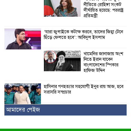
নীতিতে রোহিঙ্গা সংকট
দীর্ঘায়িত হয়েছে: পররাষ্ট্র
প্রতিমন্ত্রী
‘যারা জুলাইকে কটাক্ষ করবে, তাদের জিহ্বা টেনে
ছিঁড়ে ফেলতে হবে’: আবিদুল ইসলাম
খামেনির জানাজায় অংশ
নিতে ইরান যাবেন
বাংলাদেশের স্পিকার
হাফিজ উদ্দিন
হাসিনার গণহত্যার সহযোগী ইনুর রায় আজ, হবে
সরাসরি সম্প্রচার
আমাদের পেইজ