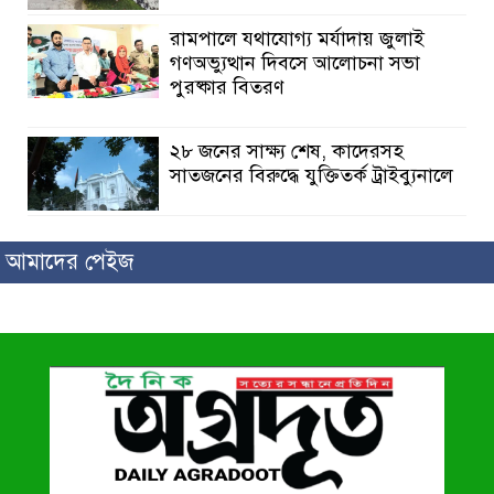
রামপালে যথাযোগ্য মর্যাদায় জুলাই
গণঅভ্যুত্থান দিবসে আলোচনা সভা
পুরষ্কার বিতরণ
২৮ জনের সাক্ষ্য শেষ, কাদেরসহ
সাতজনের বিরুদ্ধে যুক্তিতর্ক ট্রাইব্যুনালে
ইসলামের সবচেয়ে বেশি ক্ষতি করেছে
আমাদের পেইজ
জামায়াত: নুরুল হক নুর
পাঁচ মাসে সরকারের দোষ দিচ্ছেন,
আপনারা ওই দুই বছরে শহীদদের বিচার
করলেন না কেন: শহীদ জিসানের বাবার
ক্ষোভ
কালিগঞ্জে নিখোঁজ জেলের মরদেহ
অবশেষে মিলল ইছামতী নদীতে