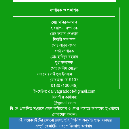
সম্পাদক ও প্রকাশক
শ্রীউলা ইউনিয়ন বিএনপির ২নং
ওয়ার্ডের উদ্যোগে কর্মী সম্মেলন অনুষ্ঠিত
মোঃ মনিরুজ্জামান
ব্যবস্থাপনা সম্পাদক
মোঃ রুমান দেওয়ান
শ্যামনগরে জলবায়ু সহনশীল জনগোষ্ঠী
নির্বাহী সম্পাদক
গঠনে প্রকল্পের অংশগ্রহণমূলক শিখন ও
মোঃ আবুল বাসার
অভিজ্ঞতা বিনিময় সভা
বার্তা সম্পাদক
মোঃ হাবিবুর রহমান
যুগ্ন সম্পাদক
শ্যামনগরে বনবিভাগ ও সিএমসির
মোঃ সেলিম মোড়ল
সাথে জেলেদের মতবিনিময় সভা
ডাঃ মোঃ সাইফুল ইসলাম
মোবাইলঃ 019107
01307100048,
ই-মেইল: dailyagradoot@gmail.com
বিভাগীয় কার্যালয়:
@gmail.com
বি: দ্র: প্রকাশিত সংবাদে কোন অভিযোগ ও লেখা পাঠাতে আমাদের ই-মেইলে
যোগাযোগ করুন।
এই ওয়েবসাইটের কোনো লেখা, ছবি, ভিডিও অনুমতি ছাড়া ব্যবহার
সম্পূর্ণ বেআইনি এবং শাস্তিযোগ্য অপরাধ।