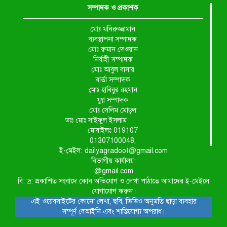
সম্পাদক ও প্রকাশক
শ্রীউলা ইউনিয়ন বিএনপির ২নং
ওয়ার্ডের উদ্যোগে কর্মী সম্মেলন অনুষ্ঠিত
মোঃ মনিরুজ্জামান
ব্যবস্থাপনা সম্পাদক
মোঃ রুমান দেওয়ান
শ্যামনগরে জলবায়ু সহনশীল জনগোষ্ঠী
নির্বাহী সম্পাদক
গঠনে প্রকল্পের অংশগ্রহণমূলক শিখন ও
মোঃ আবুল বাসার
অভিজ্ঞতা বিনিময় সভা
বার্তা সম্পাদক
মোঃ হাবিবুর রহমান
যুগ্ন সম্পাদক
শ্যামনগরে বনবিভাগ ও সিএমসির
মোঃ সেলিম মোড়ল
সাথে জেলেদের মতবিনিময় সভা
ডাঃ মোঃ সাইফুল ইসলাম
মোবাইলঃ 019107
01307100048,
ই-মেইল: dailyagradoot@gmail.com
বিভাগীয় কার্যালয়:
@gmail.com
বি: দ্র: প্রকাশিত সংবাদে কোন অভিযোগ ও লেখা পাঠাতে আমাদের ই-মেইলে
যোগাযোগ করুন।
এই ওয়েবসাইটের কোনো লেখা, ছবি, ভিডিও অনুমতি ছাড়া ব্যবহার
সম্পূর্ণ বেআইনি এবং শাস্তিযোগ্য অপরাধ।