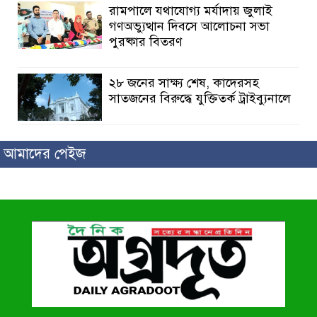
রামপালে যথাযোগ্য মর্যাদায় জুলাই
গণঅভ্যুত্থান দিবসে আলোচনা সভা
পুরষ্কার বিতরণ
২৮ জনের সাক্ষ্য শেষ, কাদেরসহ
সাতজনের বিরুদ্ধে যুক্তিতর্ক ট্রাইব্যুনালে
ইসলামের সবচেয়ে বেশি ক্ষতি করেছে
আমাদের পেইজ
জামায়াত: নুরুল হক নুর
পাঁচ মাসে সরকারের দোষ দিচ্ছেন,
আপনারা ওই দুই বছরে শহীদদের বিচার
করলেন না কেন: শহীদ জিসানের বাবার
ক্ষোভ
কালিগঞ্জে নিখোঁজ জেলের মরদেহ
অবশেষে মিলল ইছামতী নদীতে