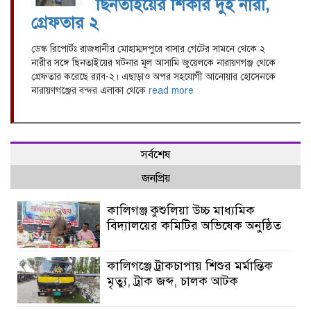
ছিনতাইয়ের শিকার দুই নারী,
গ্রেফতার ২
ডেস্ক রিপোর্টঃ রাজধানীর মোহাম্মদপুরে বাসার গেটের সামনে থেকে ২
নারীর সঙ্গে ছিনতাইয়ের ঘটনার মূল আসামি জুয়েলকে নারায়ণগঞ্জ থেকে
গ্রেফতার করেছে র‍্যাব-২। এছাড়াও অপর সহযোগী আনোয়ার হোসেনকে
নারায়ণগঞ্জের বন্দর এলাকা থেকে
read more
সর্বশেষ
জনপ্রিয়
কালিগঞ্জ কুশুলিয়া উচ্চ মাধ্যমিক
বিদ্যালয়ের কমিটির অভিষেক অনুষ্ঠিত
কালিগঞ্জে ট্রাকচাপায় শিশুর মর্মান্তিক
মৃত্যু, ট্রাক জব্দ, চালক আটক