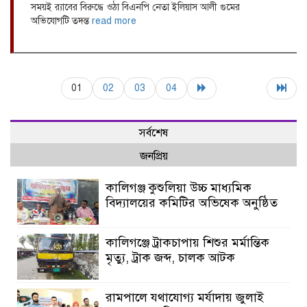
সময়ই র‌্যাবের বিরুদ্ধে ওঠা বিএনপি নেতা ইলিয়াস আলী গুমের
অভিযোগটি তদন্ত
read more
01
02
03
04
সর্বশেষ
জনপ্রিয়
কালিগঞ্জ কুশুলিয়া উচ্চ মাধ্যমিক
বিদ্যালয়ের কমিটির অভিষেক অনুষ্ঠিত
কালিগঞ্জে ট্রাকচাপায় শিশুর মর্মান্তিক
মৃত্যু, ট্রাক জব্দ, চালক আটক
রামপালে যথাযোগ্য মর্যাদায় জুলাই