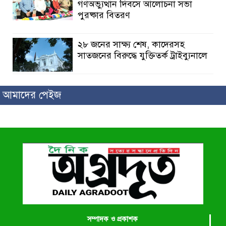
গণঅভ্যুত্থান দিবসে আলোচনা সভা
পুরষ্কার বিতরণ
২৮ জনের সাক্ষ্য শেষ, কাদেরসহ
সাতজনের বিরুদ্ধে যুক্তিতর্ক ট্রাইব্যুনালে
ইসলামের সবচেয়ে বেশি ক্ষতি করেছে
আমাদের পেইজ
জামায়াত: নুরুল হক নুর
পাঁচ মাসে সরকারের দোষ দিচ্ছেন,
আপনারা ওই দুই বছরে শহীদদের বিচার
করলেন না কেন: শহীদ জিসানের বাবার
ক্ষোভ
কালিগঞ্জে নিখোঁজ জেলের মরদেহ
অবশেষে মিলল ইছামতী নদীতে
সম্পাদক ও প্রকাশক