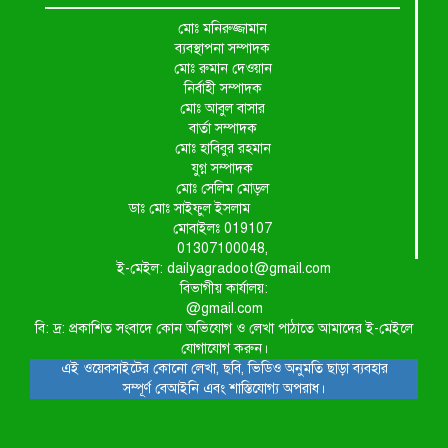
শ্রীউলা ইউনিয়ন বিএনপির ২নং
ওয়ার্ডের উদ্যোগে কর্মী সম্মেলন অনুষ্ঠিত
মোঃ মনিরুজ্জামান
ব্যবস্থাপনা সম্পাদক
মোঃ রুমান দেওয়ান
শ্যামনগরে জলবায়ু সহনশীল জনগোষ্ঠী
নির্বাহী সম্পাদক
গঠনে প্রকল্পের অংশগ্রহণমূলক শিখন ও
মোঃ আবুল বাসার
অভিজ্ঞতা বিনিময় সভা
বার্তা সম্পাদক
মোঃ হাবিবুর রহমান
যুগ্ন সম্পাদক
শ্যামনগরে বনবিভাগ ও সিএমসির
মোঃ সেলিম মোড়ল
সাথে জেলেদের মতবিনিময় সভা
ডাঃ মোঃ সাইফুল ইসলাম
মোবাইলঃ 019107
01307100048,
ই-মেইল: dailyagradoot@gmail.com
বিভাগীয় কার্যালয়:
@gmail.com
বি: দ্র: প্রকাশিত সংবাদে কোন অভিযোগ ও লেখা পাঠাতে আমাদের ই-মেইলে
যোগাযোগ করুন।
এই ওয়েবসাইটের কোনো লেখা, ছবি, ভিডিও অনুমতি ছাড়া ব্যবহার
সম্পূর্ণ বেআইনি এবং শাস্তিযোগ্য অপরাধ।