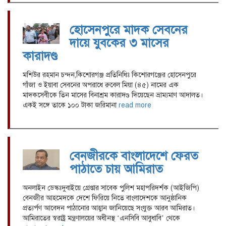
হোসেনপুরে মাদক সেবনের
দায়ে যুবকের ৩ মাসের
কারাদণ্ড
মশিউর রহমান চন্দন,কিশোরগঞ্জ প্রতিনিধিঃ কিশোরগঞ্জের হোসেনপুরে
গাঁজা ও ইয়াবা সেবনের অপরাধে রুবেল মিয়া (৪৫) নামের এক
মাদকসেবীকে তিন মাসের বিনাশ্রম কারাদণ্ড দিয়েছেন ভ্রাম্যমাণ আদালত।
একই সঙ্গে তাকে ১০০ টাকা জরিমানা
read more
বেনজীরকে বাংলাদেশে ফেরত
পাঠাতে চায় আমিরাত
অনলাইন ডেস্কঃদুবাইয়ে গ্রেপ্তার সাবেক পুলিশ মহাপরিদর্শক (আইজিপি)
বেনজীর আহমেদকে দেশে ফিরিয়ে নিতে বাংলাদেশকে আনুষ্ঠানিক
প্রত্যর্পণ আবেদন পাঠানোর আহ্বান জানিয়েছে সংযুক্ত আরব আমিরাত।
আমিরাতের স্বরাষ্ট্র মন্ত্রণালয়ের অধীনস্থ ‘এনসিবি আবুধাবি’ থেকে