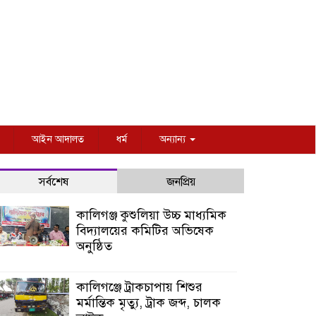
আইন আদালত
ধর্ম
অন্যান্য
সর্বশেষ
জনপ্রিয়
কালিগঞ্জ কুশুলিয়া উচ্চ মাধ্যমিক
বিদ্যালয়ের কমিটির অভিষেক
অনুষ্ঠিত
কালিগঞ্জে ট্রাকচাপায় শিশুর
মর্মান্তিক মৃত্যু, ট্রাক জব্দ, চালক