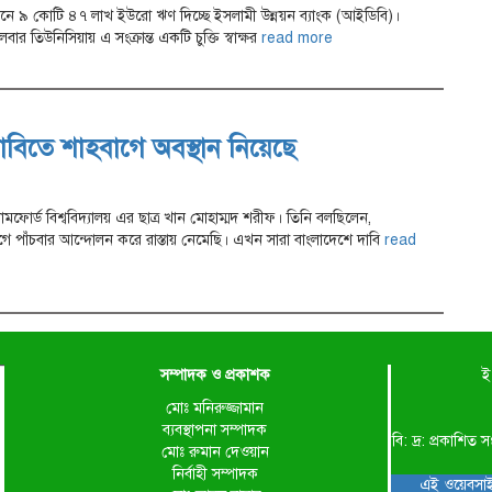
য়নে ৯ কোটি ৪৭ লাখ ইউরো ঋণ দিচ্ছে ইসলামী উন্নয়ন ব্যাংক (আইডিবি)।
 তিউনিসিয়ায় এ সংক্রান্ত একটি চুক্তি স্বাক্ষর
read more
াবিতে শাহবাগে অবস্থান নিয়েছে
ফোর্ড বিশ্ববিদ্যালয় এর ছাত্র খান মোহাম্মদ শরীফ। তিনি বলছিলেন,
াঁচবার আন্দোলন করে রাস্তায় নেমেছি। এখন সারা বাংলাদেশে দাবি
read
সম্পাদক ও প্রকাশক
ই
মোঃ মনিরুজ্জামান
ব্যবস্থাপনা সম্পাদক
বি: দ্র: প্রকাশ
মোঃ রুমান দেওয়ান
নির্বাহী সম্পাদক
এই ওয়েবসাই