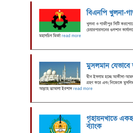
বিএনপি খুলনা-গাজ
খুলনা ও গাজীপুর সিটি করপোরে
চেয়ারপারসনের গুলশান কার্যালয়
মহাসচিব মির্জা
read more
মুসলমান যেভাবে
দ্বীন ইসলাম হচ্ছে আকীদা-
গ্রহণ করে এবং নিজেকে মুসলিম 
আল্লাহ তাআলা ইরশাদ
read more
গৃহায়নখাতে একহা
ব্যাংক