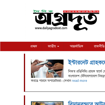
প্রচ্ছদ
জাতীয়
আন্তর্জাতিক
রাজনীতি
ইন্টারনেট গ্রাহক
নিজস্ব প্রতিনিধিঃ গ্রাহক স্বার
বাংলাদেশ টেলিযোগাযোগ নিয়ন্
করতে পারবে অপারেটররা। সেখান
read more
বিমানবন্দরে আটক 