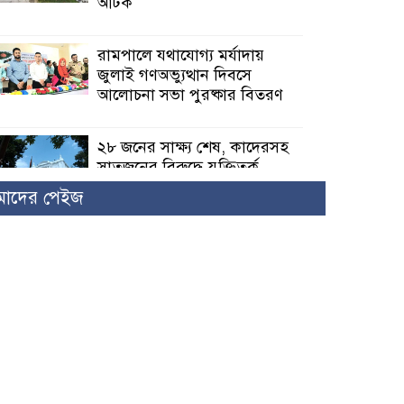
আটক
রামপালে যথাযোগ্য মর্যাদায়
জুলাই গণঅভ্যুত্থান দিবসে
আলোচনা সভা পুরষ্কার বিতরণ
২৮ জনের সাক্ষ্য শেষ, কাদেরসহ
সাতজনের বিরুদ্ধে যুক্তিতর্ক
ট্রাইব্যুনালে
াদের পেইজ
ইসলামের সবচেয়ে বেশি ক্ষতি
করেছে জামায়াত: নুরুল হক নুর
পাঁচ মাসে সরকারের দোষ
দিচ্ছেন, আপনারা ওই দুই বছরে
শহীদদের বিচার করলেন না কেন:
শহীদ জিসানের বাবার ক্ষোভ