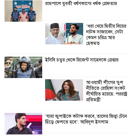
রামপালে যুবতী ধর্ষণকান্ডে ধর্ষক গ্রেফতার
শ্যামনগরে জলবায়ু সহনশীল জনগোষ্ঠী গঠনে
প্রকল্পের অংশগ্রহণমূলক শিখন ও অভিজ্ঞতা
‘ধরা খেয়ে দ্বিতীয় বিয়ের
বিনিময় সভা
নাটক সাজাবেন, সেটা
কেমন চরিত্র আর
শ্যামনগরে বনবিভাগ ও সিএমসির সাথে
হেকমত
জেলেদের মতবিনিময় সভা
ইসিবি চত্বর থেকে রিজেন্ট সাহেদকে গ্রেপ্তার
আওয়ামী লীগের ভুল
নীতিতে রোহিঙ্গা সংকট
দীর্ঘায়িত হয়েছে: পররাষ্ট্র
প্রতিমন্ত্রী
‘যারা জুলাইকে কটাক্ষ করবে, তাদের জিহ্বা টেনে
ছিঁড়ে ফেলতে হবে’: আবিদুল ইসলাম