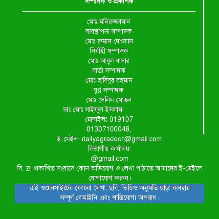
সম্পাদক ও প্রকাশক
মোঃ মনিরুজ্জামান
ব্যবস্থাপনা সম্পাদক
মোঃ রুমান দেওয়ান
নির্বাহী সম্পাদক
মোঃ আবুল বাসার
বার্তা সম্পাদক
মোঃ হাবিবুর রহমান
যুগ্ন সম্পাদক
মোঃ সেলিম মোড়ল
ডাঃ মোঃ সাইফুল ইসলাম
মোবাইলঃ 019107
01307100048,
ই-মেইল: dailyagradoot@gmail.com
বিভাগীয় কার্যালয়:
@gmail.com
বি: দ্র: প্রকাশিত সংবাদে কোন অভিযোগ ও লেখা পাঠাতে আমাদের ই-মেইলে
যোগাযোগ করুন।
এই ওয়েবসাইটের কোনো লেখা, ছবি, ভিডিও অনুমতি ছাড়া ব্যবহার
সম্পূর্ণ বেআইনি এবং শাস্তিযোগ্য অপরাধ।