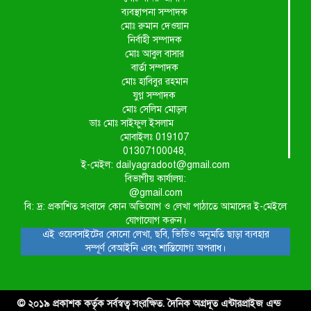
ব্যবস্থাপনা সম্পাদক
মোঃ রুমান দেওয়ান
নির্বাহী সম্পাদক
মোঃ আবুল বাসার
বার্তা সম্পাদক
মোঃ হাবিবুর রহমান
যুগ্ন সম্পাদক
মোঃ সেলিম মোড়ল
ডাঃ মোঃ সাইফুল ইসলাম
মোবাইলঃ 019107
01307100048,
ই-মেইল: dailyagradoot@gmail.com
বিভাগীয় কার্যালয়:
@gmail.com
বি: দ্র: প্রকাশিত সংবাদে কোন অভিযোগ ও লেখা পাঠাতে আমাদের ই-মেইলে
যোগাযোগ করুন।
এই ওয়েবসাইটের কোনো লেখা, ছবি, ভিডিও অনুমতি ছাড়া ব্যবহার
সম্পূর্ণ বেআইনি এবং শাস্তিযোগ্য অপরাধ।
© ২০১৯ প্রকাশক কর্তৃক সর্বস্বত্ব সংরক্ষিত. দৈনিক অগ্রদূত এন্টারপ্রাইজ এন্ড