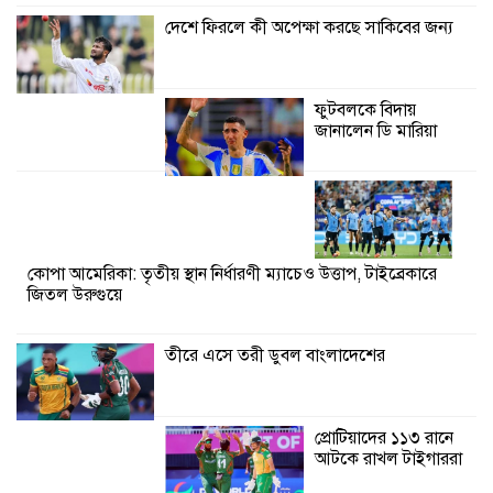
বিনিময় সভা
দেশে ফিরলে কী অপেক্ষা করছে সাকিবের জন্য
শ্যামনগরে বনবিভাগ ও সিএমসির সাথে
জেলেদের মতবিনিময় সভা
ফুটবলকে বিদায়
জানালেন ডি মারিয়া
কোপা আমেরিকা: তৃতীয় স্থান নির্ধারণী ম্যাচেও উত্তাপ, টাইব্রেকারে
জিতল উরুগুয়ে
তীরে এসে তরী ডুবল বাংলাদেশের
প্রোটিয়াদের ১১৩ রানে
আটকে রাখল টাইগাররা