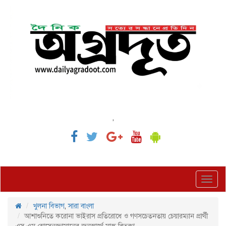
,
Toggl
navig
খুলনা বিভাগ
,
সারা বাংলা
আশাশুনিতে করোনা ভাইরাস প্রতিরোধে ও গণসচেতনতায় চেয়ারম্যান প্রার্থী