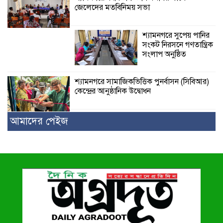
জেলেদের মতবিনিময় সভা
শ্যামনগরে সুপেয় পানির
সংকট নিরসনে গণতান্ত্রিক
সংলাপ অনুষ্ঠিত
শ্যামনগরে সামাজিকভিত্তিক পুনর্বাসন (সিবিআর)
কেন্দ্রের আনুষ্ঠানিক উদ্বোধন
আমাদের পেইজ