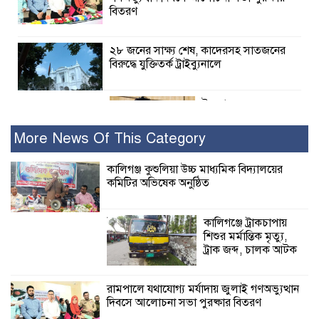
বিতরণ
২৮ জনের সাক্ষ্য শেষ, কাদেরসহ সাতজনের
বিরুদ্ধে যুক্তিতর্ক ট্রাইব্যুনালে
ইসলামের সবচেয়ে
বেশি ক্ষতি করেছে
জামায়াত: নুরুল হক
More News Of This Category
নুর
কালিগঞ্জ কুশুলিয়া উচ্চ মাধ্যমিক বিদ্যালয়ের
কমিটির অভিষেক অনুষ্ঠিত
পাঁচ মাসে সরকারের দোষ দিচ্ছেন, আপনারা
ওই দুই বছরে শহীদদের বিচার করলেন না
কেন: শহীদ জিসানের বাবার ক্ষোভ
কালিগঞ্জে ট্রাকচাপায়
শিশুর মর্মান্তিক মৃত্যু,
কালিগঞ্জে নিখোঁজ জেলের মরদেহ অবশেষে
ট্রাক জব্দ, চালক আটক
মিলল ইছামতী নদীতে
রামপালে যথাযোগ্য মর্যাদায় জুলাই গণঅভ্যুত্থান
দিবসে আলোচনা সভা পুরষ্কার বিতরণ
শ্রীউলা ইউনিয়ন
বিএনপির ২নং ওয়ার্ডের