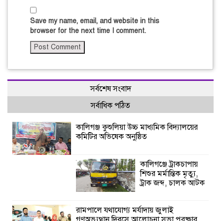
Save my name, email, and website in this
browser for the next time I comment.
সর্বশেষ সংবাদ
সর্বাধিক পঠিত
কালিগঞ্জ কুশুলিয়া উচ্চ মাধ্যমিক বিদ্যালয়ের
কমিটির অভিষেক অনুষ্ঠিত
কালিগঞ্জে ট্রাকচাপায়
শিশুর মর্মান্তিক মৃত্যু,
ট্রাক জব্দ, চালক আটক
রামপালে যথাযোগ্য মর্যাদায় জুলাই
গণঅভ্যুত্থান দিবসে আলোচনা সভা পুরষ্কার