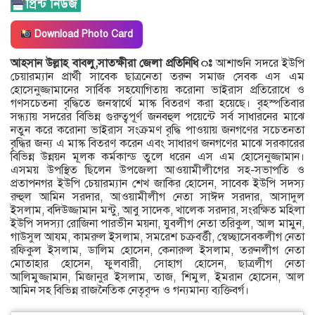
Download Photo Card
আহসান উল্লাহ বাবলু,সাতক্ষীরা জেলা প্রতিনিধি ঃ
আশাশুনি সদরে ইউপি
চেয়ারম্যান প্রার্থী সাবেক ছাত্রনেতা তরুন সমাজ সেবক এস এম
হোসেনুজ্জামানের সার্বিক সহযোগিতায় করোনা ভাইরাস প্রতিরোধে ও
গণসচেতনা বৃদ্ধিতে জনস্বার্থে মাস্ক বিতরণ করা হয়েছে। বৃহস্পতিবার
সন্ধ্যায় সদরের বিভিন্ন গুরুত্বপূর্ণ জনবহুল পয়েন্টে সর্ব সাধারনের মাঝে
নতুন করে করোনা ভাইরাস সংক্রমণ বৃদ্ধি পাওয়ায় জনগণের সচেতনতা
বৃদ্ধির জন্য এ মাস্ক বিতরণ করেন এবং সাধারণ জনগণের মাঝে সরকারের
বিভিন্ন উন্নয়ন মূলক কর্মকান্ড তুলে ধরেন এস এম হোসেনুজ্জামান।
এসময় উপস্থিত ছিলেন উপজেলা আওয়ামীলীগের সহ-সভাপতি ও
প্রতাপনগর ইউপি চেয়ারম্যান শেখ জাকির হোসেন, সাবেক ইউপি সদস্য
রুহুল আমিন সরদার, আওয়ামীলীগ নেতা সাঈদ সরদার, আসাদুল
ইসলাম, বদিউজ্জামান মন্টু, আবু সাদেক, খালেক সরদার, সংরক্ষিত মহিলা
ইউপি সদস্যা রোজিনা পারভীন ময়না, যুবলীগ নেতা তরিকুল, আল মামুন,
গাউসুল আযম, কামরুল ইসলাম, সমরেশ চক্রবর্ত্তী, স্বেচ্ছাসেবকলীগ নেতা
রফিকুল ইসলাম, ডালিম হোসেন, কেনারুল ইসলাম, তরুনলীগ নেতা
মোতাহার হোসেন, ফুলবারী, সোহাগ হোসেন, ছাত্রলীগ নেতা
আলিমুজ্জামান, মিজানুর ইসলাম, তাজ, শিমুল, ইমরান হোসেন, আল
আমিন সহ বিভিন্ন রাজনৈতিক নেতৃবৃন্দ ও গন্যমান্য ব্যক্তিবর্গ।