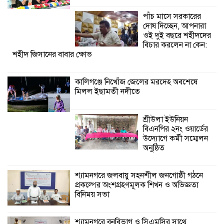
উদ্যোগে কর্মী সম্মেলন
পাঁচ মাসে সরকারের
অনুষ্ঠিত
দোষ দিচ্ছেন, আপনারা
ওই দুই বছরে শহীদদের
শ্যামনগরে জলবায়ু সহনশীল জনগোষ্ঠী গঠনে
বিচার করলেন না কেন:
শহীদ জিসানের বাবার ক্ষোভ
প্রকল্পের অংশগ্রহণমূলক শিখন ও অভিজ্ঞতা
বিনিময় সভা
কালিগঞ্জে নিখোঁজ জেলের মরদেহ অবশেষে
মিলল ইছামতী নদীতে
শ্যামনগরে বনবিভাগ ও সিএমসির সাথে
জেলেদের মতবিনিময় সভা
শ্রীউলা ইউনিয়ন
বিএনপির ২নং ওয়ার্ডের
উদ্যোগে কর্মী সম্মেলন
অনুষ্ঠিত
শ্যামনগরে জলবায়ু সহনশীল জনগোষ্ঠী গঠনে
প্রকল্পের অংশগ্রহণমূলক শিখন ও অভিজ্ঞতা
বিনিময় সভা
শ্যামনগরে বনবিভাগ ও সিএমসির সাথে