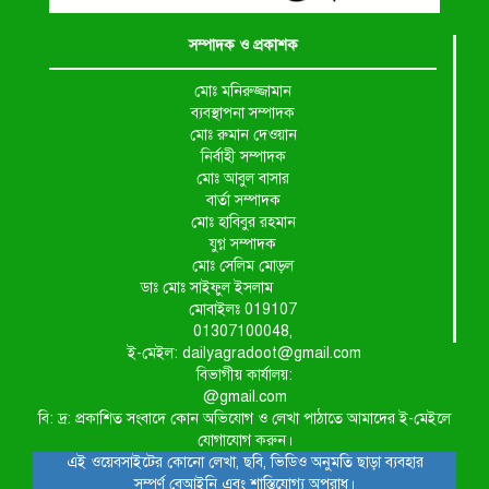
সম্পাদক ও প্রকাশক
মোঃ মনিরুজ্জামান
ব্যবস্থাপনা সম্পাদক
মোঃ রুমান দেওয়ান
নির্বাহী সম্পাদক
মোঃ আবুল বাসার
বার্তা সম্পাদক
মোঃ হাবিবুর রহমান
যুগ্ন সম্পাদক
মোঃ সেলিম মোড়ল
ডাঃ মোঃ সাইফুল ইসলাম
মোবাইলঃ 019107
01307100048,
ই-মেইল: dailyagradoot@gmail.com
বিভাগীয় কার্যালয়:
@gmail.com
বি: দ্র: প্রকাশিত সংবাদে কোন অভিযোগ ও লেখা পাঠাতে আমাদের ই-মেইলে
যোগাযোগ করুন।
এই ওয়েবসাইটের কোনো লেখা, ছবি, ভিডিও অনুমতি ছাড়া ব্যবহার
সম্পূর্ণ বেআইনি এবং শাস্তিযোগ্য অপরাধ।