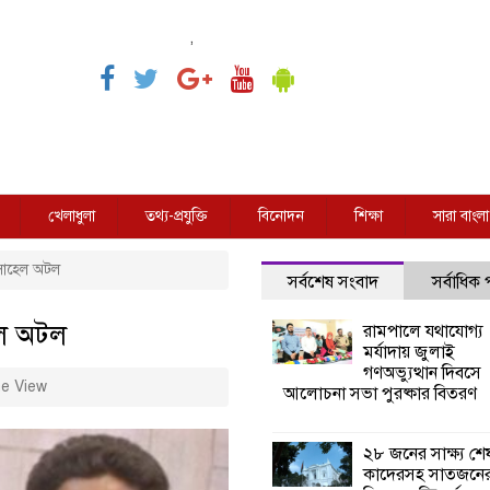
,
খেলাধুলা
তথ্য-প্রযুক্তি
বিনোদন
শিক্ষা
সারা বাংলা
 সোহেল অটল
সর্বশেষ সংবাদ
সর্বাধিক
েল অটল
রামপালে যথাযোগ্য
মর্যাদায় জুলাই
গণঅভ্যুত্থান দিবসে
e View
আলোচনা সভা পুরষ্কার বিতরণ
২৮ জনের সাক্ষ্য শে
কাদেরসহ সাতজনে