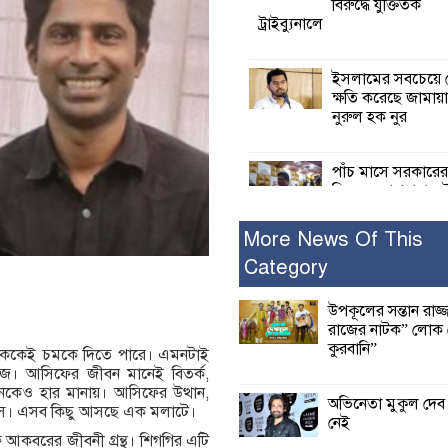
বিরুদ্ধে যুক্তিতর্ক
ট্রাইব্যুনালে
ইসলামের সবচেয়ে 
ক্ষতি করেছে জামায়
নুরুল হক নুর
পাঁচ মাসে সরকারে
দিচ্ছেন, আপনারা ওই
বছরে শহীদদের বিচ
করলেন না কেন: শহীদ জিসানের 
More News Of This
ক্ষোভ
Category
কালিগঞ্জে নিখোঁজ 
উপকূলের সন্তান রাজ্
মরদেহ অবশেষে ম
রাজের নাটক” লোক 
ইছামতী নদীতে
কুরবানি”
অনেককেই চমকে দিতে পারে। এমনটাই
। আসিফের জীবন মানেই বিতর্ক,
নকেও হার মানায়। আসিফের উত্থান,
শ্রীউলা ইউনিয়ন বি
অভিনেতা মুকুল দে
তবাস। এসব কিছু আসছে এক মলাটে।
২নং ওয়ার্ডের উদ্যো
নেই
কর্মী সম্মেলন অনুষ্ঠ
আকবরের জীবনী গ্রন্থ। শিগগির এটি