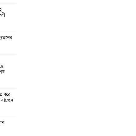
২
্পী
গঠনে
মূলক
্যুমনের
গ ও
লেদের
ছে
পের
ানির
ত্রিক
াত ধরে
যাচ্ছেন
্বাসন
েন