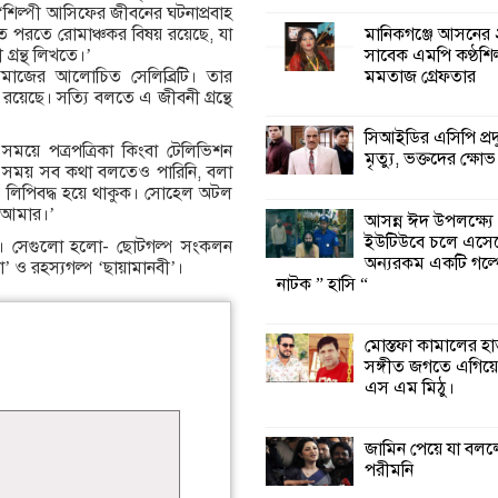
‘শিল্পী আসিফের জীবনের ঘটনাপ্রবাহ
মানিকগঞ্জে আসনের 
 পরতে রোমাঞ্চকর বিষয় রয়েছে, যা
শ্যামনগরে জলবায়ু
সাবেক এমপি কণ্ঠশিল
্রন্থ লিখতে।’
সহনশীল জনগোষ্ঠী 
মমতাজ গ্রেফতার
াজের আলোচিত সেলিব্রিটি। তার
প্রকল্পের অংশগ্রহণ
 রয়েছে। সত্যি বলতে এ জীবনী গ্রন্থে
শিখন ও অভিজ্ঞতা বিনিময় সভা
সিআইডির এসিপি প্রদ
সময়ে পত্রপত্রিকা কিংবা টেলিভিশন
মৃত্যু, ভক্তদের ক্ষোভ
শ্যামনগরে বনবিভা
 সময় সব কথা বলতেও পারিনি, বলা
সিএমসির সাথে জে
প লিপিবদ্ধ হয়ে থাকুক। সোহেল অটল
মতবিনিময় সভা
 আমার।’
আসন্ন ঈদ উপলক্ষ্যে
ইউটিউবে চলে এসে
ের। সেগুলো হলো- ছোটগল্প সংকলন
অন্যরকম একটি গল্
া’ ও রহস্যগল্প ‘ছায়ামানবী’।
শ্যামনগরে সুপেয় প
নাটক ” হাসি “
সংকট নিরসনে গণতান্
সংলাপ অনুষ্ঠিত
মোস্তফা কামালের হ
সঙ্গীত জগতে এগিয়ে 
শ্যামনগরে
এস এম মিঠু।
সামাজিকভিত্তিক পুনর
(সিবিআর) কেন্দ্রের
আনুষ্ঠানিক উদ্বোধন
জামিন পেয়ে যা বলল
পরীমনি