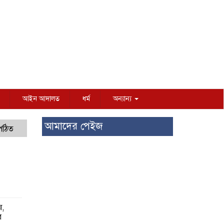
আইন আদালত
ধর্ম
অন্যান্য
আমাদের পেইজ
 পঠিত
ষ,
র