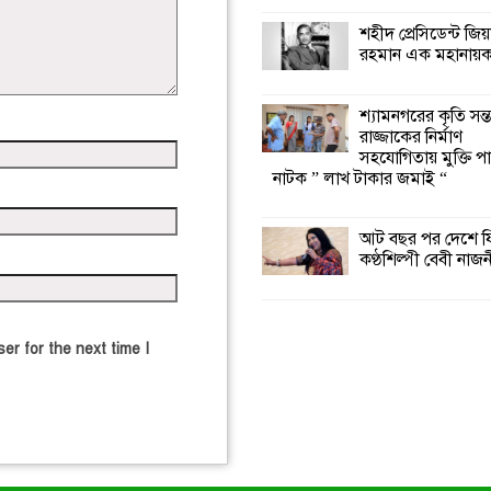
শহীদ প্রেসিডেন্ট জি
রহমান এক মহানায়
শ্যামনগরের কৃতি সন্ত
রাজ্জাকের নির্মাণ
সহযোগিতায় মুক্তি পা
নাটক ” লাখ টাকার জমাই “
আট বছর পর দেশে ফ
কণ্ঠশিল্পী বেবী নাজ
er for the next time I