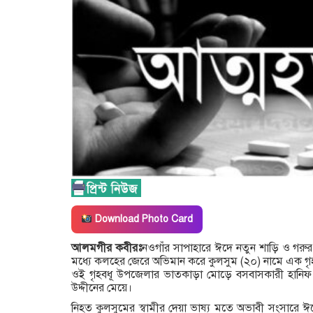
Download Photo Card
আলমগীর কবীরঃ
নওগাঁর সাপাহারে ঈদে নতুন শাড়ি ও গরুর মাং
মধ্যে কলহের জেরে অভিমান করে কুলসুম (২০) নামে এক গৃহ
ওই গৃহবধূ উপজেলার ভাতকাড়া মোড়ে বসবাসকারী হানিফ আলী
উদ্দীনের মেয়ে।
নিহত কুলসুমের স্বামীর দেয়া ভাষ্য মতে অভাবী সংসারে ঈদ