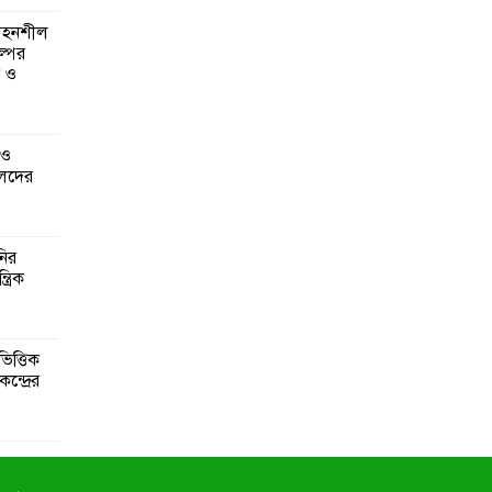
 সহনশীল
্পের
ন ও
 ও
েদের
নির
্রিক
িত্তিক
ন্দ্রের