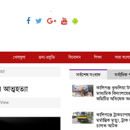
,
খেলাধুলা
তথ্য-প্রযুক্তি
বিনোদন
শিক্ষা
সারা বাংলা
ত্যা
সর্বশেষ সংবাদ
সর্বাধিক
 আত্মহত্যা
কালিগঞ্জ কুশুলিয়া উচ
মাধ্যমিক বিদ্যালয়ে
কমিটির অভিষেক অনু
View
কালিগঞ্জে ট্রাকচাপা
মর্মান্তিক মৃত্যু, ট্রাক
চালক আটক