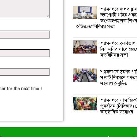
শ্যামনগরে জলবায়ু
জনগোষ্ঠী গঠনে প্রকল
অংশগ্রহণমূলক শিখ
অভিজ্ঞতা বিনিময় সভা
শ্যামনগরে বনবিভাগ
সিএমসির সাথে জেল
মতবিনিময় সভা
শ্যামনগরে সুপেয় পা
সংকট নিরসনে গণতান্ত
সংলাপ অনুষ্ঠিত
er for the next time I
শ্যামনগরে সামাজিকভ
পুনর্বাসন (সিবিআর) কে
আনুষ্ঠানিক উদ্বোধন