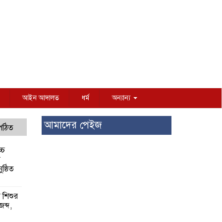
আইন আদালত
ধর্ম
অন্যান্য
আমাদের পেইজ
 পঠিত
্চ
র
ষ্ঠিত
য় শিশুর
 জব্দ,