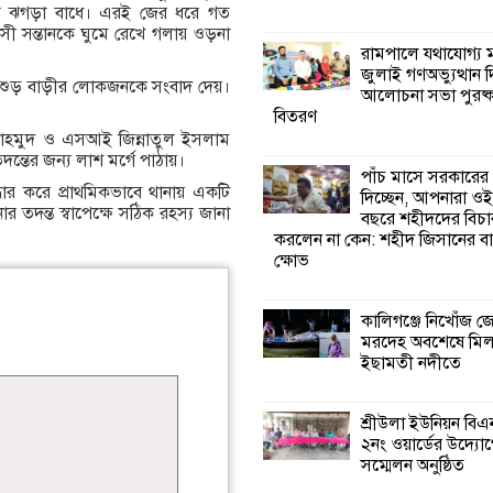
্যে ঝগড়া বাধে। এরই জের ধরে গত
বয়সী সন্তানকে ঘুমে রেখে গলায় ওড়না
কালিগঞ্জে নিখোঁজ 
রামপালে যথাযোগ্য মর
মরদেহ অবশেষে ম
জুলাই গণঅভ্যুত্থান 
ইছামতী নদীতে
য়ে শশুড় বাড়ীর লোকজনকে সংবাদ দেয়।
আলোচনা সভা পুরষ্ক
বিতরণ
মাহমুদ ও এসআই জিন্নাতুল ইসলাম
শ্রীউলা ইউনিয়ন বি
ন্তের জন্য লাশ মর্গে পাঠায়।
২নং ওয়ার্ডের উদ্যো
পাঁচ মাসে সরকারের
কর্মী সম্মেলন অনুষ্ঠ
ধার করে প্রাথমিকভাবে থানায় একটি
দিচ্ছেন, আপনারা ওই
 তদন্ত স্বাপেক্ষে সঠিক রহস্য জানা
বছরে শহীদদের বিচা
করলেন না কেন: শহীদ জিসানের বা
শ্যামনগরে জলবায়ু
ক্ষোভ
সহনশীল জনগোষ্ঠী 
প্রকল্পের অংশগ্রহণ
শিখন ও অভিজ্ঞতা বিনিময় সভা
কালিগঞ্জে নিখোঁজ 
মরদেহ অবশেষে মি
ইছামতী নদীতে
শ্যামনগরে বনবিভা
সিএমসির সাথে জে
মতবিনিময় সভা
শ্রীউলা ইউনিয়ন বি
২নং ওয়ার্ডের উদ্যোগ
সম্মেলন অনুষ্ঠিত