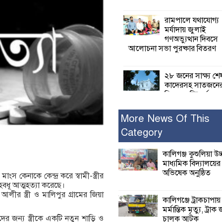
রামপালে যথাযোগ্য
মর্যাদায় জুলাই
গণঅভ্যুত্থান দিবসে
আলোচনা সভা পুরষ্কার বিতরণ
২৮ জনের সাক্ষ্য শে
কাদেরসহ সাতজনে
বিরুদ্ধে যুক্তিতর্ক
ট্রাইব্যুনালে
More News Of This
Category
ইসলামের সবচেয়ে 
ক্ষতি করেছে জামায়
নুরুল হক নুর
কালিগঞ্জ কুশুলিয়া উচ
মাধ্যমিক বিদ্যালয়ে
অভিষেক অনুষ্ঠিত
স কেনাকে কেন্দ্র করে স্বামী-স্ত্রীর
পাঁচ মাসে সরকারে
বধূ আত্মহত্যা করেছে।
দিচ্ছেন, আপনারা ওই
র স্ত্রী ও মালিপুর গ্রামের জিয়া
বছরে শহীদদের বিচ
কালিগঞ্জে ট্রাকচাপায়
করলেন না কেন: শহীদ জিসানের 
মর্মান্তিক মৃত্যু, ট্রাক 
ক্ষোভ
ের জন্য স্ত্রীকে একটি নতুন শাড়ি ও
চালক আটক