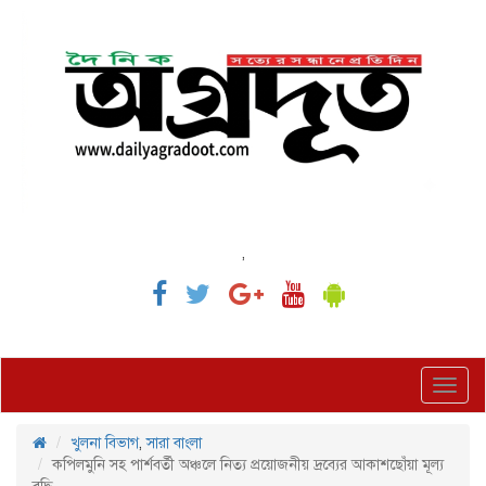
,
Toggl
navig
খুলনা বিভাগ
,
সারা বাংলা
কপিলমুনি সহ পার্শবর্তী অঞ্চলে নিত্য প্রয়োজনীয় দ্রব্যের আকাশছোঁয়া মূল্য