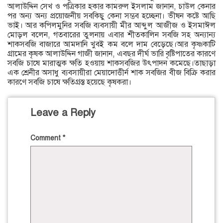
আলাউদ্দিন সেখ ও পত্রিকার হকার কামরুল ইসলাম জানান, চাউল কেনার
পর অন্য অন্য প্রয়োজনীয় সবকিছু কেনা সম্ভব হচ্ছেনা। ভীষন কষ্টে আছি
ভাই। আর কপিলমুনির সবজি ব্যবসায়ী মীর আব্দুল আজীজ ও ইসমাঈল
মোড়ল বলেন, গতবারের তুলনায় এবার শীতকালিন সবজি সহ অন্যান্য
শাকসবজি বাজারে আমদানি খুবই কম বলে দাম বেড়েছে।আর কৃষ্ণকাটি
গ্রামের কৃষক আলাউদ্দিন গাজী জানান, এবছর দীর্ঘ ভারি বৃষ্টিপাতের কারণে
সবজি চাষে মারাত্মক ক্ষতি হওয়ায় শাকসবজির উৎপাদন কমেছে।তাছাড়া
এক শ্রেনীর অসাধু ব্যবসায়ীরা মেয়াদোত্তীর্ন শাক সবজির বীজ বিক্রি করার
কারণে সবজি চাষে ক্ষতিগ্রস্ত হয়েছে কৃষকরা।
Leave a Reply
Comment
*