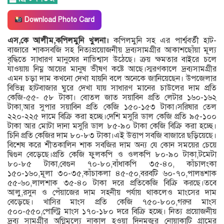
Download Photo Card
এস,কে আলীম,কপিলমুনি খুলনা।
কপিলমুনি সহ এর পার্শ্ববর্তী হাট-
বাজারে শাকসবজি সহ নিত্যপ্রয়োজনীয় দ্রব্যসামগ্রীর আকাশছোঁয়া মূল্য
বৃদ্ধিতে সাধারণ মানুষের নাভিশ্বাস উঠেছে। ক্রয় ক্ষমতার বাইরে চলে
যাওয়ায় নিম্ন আয়ের মানুষ ভীষণ কষ্টে আছে।স্মরণকালে দ্রব্যসামগ্রীর
এমন চড়া দাম কখনো দেখা যায়নি বলে অনেকে জানিয়েছেন। উপজেলার
বিভিন্ন হাটবাজার ঘুরে দেখা যায় সাধারণ মানের চাউলের দাম প্রতি
কেজি-৫৫- ৫৮ টাকা। বোতল জাত সয়াবিন প্রতি লেটার ১৬০-১৬২
টাকা,আর সুপার সয়াবিন প্রতি কেজি ১৫০-১৫৩ টাকা।সরিষার তেল
২২০-২২৫ দামে বিক্রি করা হচ্ছে।দেশি মসুরি ডাল কেজি প্রতি ৯৫-১০০
টাকা আর মোটা দানা মসুরি ডাল ৮৫-৯০ টাকা কেজি বিক্রি করা হচ্ছে।
চিনি প্রতি কেজির দাম ৮০-৮৩ টাকা।এই উত্তাপ সবজি বাজারে ছড়িয়েছে।
বিশেষ করে শীতকালিন শাক সবজির দাম অন্য যে কোন সময়ের চেয়ে
দ্বিগুন বেড়েছে।প্রতি কেজি ফুলকপি ও ওলকপি ৮০-৯০ টাকা,টমেটা
৮০-৮৫ টাকা,বেগুন ৭০-৮০,বাঁধাকপি ৩৫-৪০, কাঁচালংকা
১৫০-১৬০,মূলা ৩০-৩৫,কাঁচাকলা ৪৫-৫০,বরবটি ৬০-৭০,পালঙশাক
৫৫-৬০,লালশাক ৩৫-৪০ টাকা দরে প্রতিকেজি বিক্রি করছে।তবে
আলু,রসুন ও পেঁয়াজের দাম সহনীয় পর্যায় থাকলেও মাংসের দাম
বেড়েছে। খাসির মাংস প্রতি কেজি ৭৫০-৮০০,গরুর মাংস
৫০০-৫৫০,পোল্ট্রি মাংস ১৭০-১৮০ দরে বিক্রি হচ্ছে। নিত্য প্রয়োজনীয়
দ্রব্য সামগ্রীর অগ্নিমূল্যে নাকাল হওয়া দিনমজুর নোয়াকাটি গ্রামের