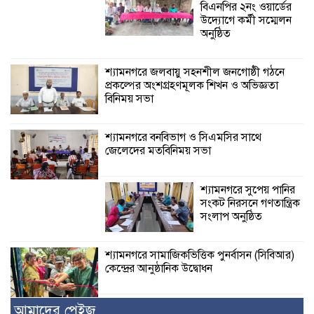
বিএনপির ২নং ওয়ার্ডের
উদ্যোগে কর্মী সম্মেলন
অনুষ্ঠিত
শ্যামনগরে জলবায়ু সহনশীল জনগোষ্ঠী গঠনে
প্রকল্পের অংশগ্রহণমূলক শিখন ও অভিজ্ঞতা
বিনিময় সভা
শ্যামনগরে বনবিভাগ ও সিএমসির সাথে
জেলেদের মতবিনিময় সভা
শ্যামনগরে সুপেয় পানির
সংকট নিরসনে গণতান্ত্রিক
সংলাপ অনুষ্ঠিত
শ্যামনগরে সামাজিকভিত্তিক পুনর্বাসন (সিবিআর)
কেন্দ্রের আনুষ্ঠানিক উদ্বোধন
আমাদের পেইজ