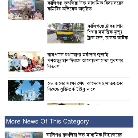
কালিগঞ্জ কুশুলিয়া উচ্চ মাধ্যমিক বিদ্যালয়ের
কমিটির অভিষেক অনুষ্ঠিত
কালিগঞ্জে ট্রাকচাপায়
শিশুর মর্মান্তিক মৃত্যু,
ট্রাক জব্দ, চালক আটক
রামপালে যথাযোগ্য মর্যাদায় জুলাই
গণঅভ্যুত্থান দিবসে আলোচনা সভা পুরষ্কার
বিতরণ
২৮ জনের সাক্ষ্য শেষ, কাদেরসহ সাতজনের
বিরুদ্ধে যুক্তিতর্ক ট্রাইব্যুনালে
ইসলামের সবচেয়ে
বেশি ক্ষতি করেছে
জামায়াত: নুরুল হক
More News Of This Category
নুর
কালিগঞ্জ কুশুলিয়া উচ্চ মাধ্যমিক বিদ্যালয়ের