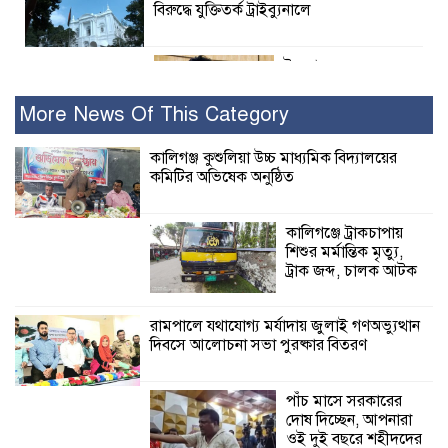
বিরুদ্ধে যুক্তিতর্ক ট্রাইব্যুনালে
ইসলামের সবচেয়ে
বেশি ক্ষতি করেছে
জামায়াত: নুরুল হক
More News Of This Category
নুর
কালিগঞ্জ কুশুলিয়া উচ্চ মাধ্যমিক বিদ্যালয়ের
কমিটির অভিষেক অনুষ্ঠিত
পাঁচ মাসে সরকারের দোষ দিচ্ছেন, আপনারা
ওই দুই বছরে শহীদদের বিচার করলেন না
কেন: শহীদ জিসানের বাবার ক্ষোভ
কালিগঞ্জে ট্রাকচাপায়
শিশুর মর্মান্তিক মৃত্যু,
কালিগঞ্জে নিখোঁজ জেলের মরদেহ অবশেষে
ট্রাক জব্দ, চালক আটক
মিলল ইছামতী নদীতে
রামপালে যথাযোগ্য মর্যাদায় জুলাই গণঅভ্যুত্থান
দিবসে আলোচনা সভা পুরষ্কার বিতরণ
শ্রীউলা ইউনিয়ন
বিএনপির ২নং ওয়ার্ডের
উদ্যোগে কর্মী সম্মেলন
পাঁচ মাসে সরকারের
অনুষ্ঠিত
দোষ দিচ্ছেন, আপনারা
ওই দুই বছরে শহীদদের