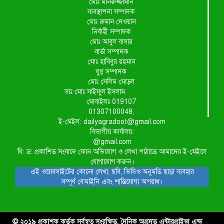
মোঃ মনিরুজ্জামান
ব্যবস্থাপনা সম্পাদক
মোঃ রুমান দেওয়ান
নির্বাহী সম্পাদক
মোঃ আবুল বাসার
বার্তা সম্পাদক
মোঃ হাবিবুর রহমান
যুগ্ন সম্পাদক
মোঃ সেলিম মোড়ল
ডাঃ মোঃ সাইফুল ইসলাম
মোবাইলঃ 019107
01307100048,
ই-মেইল: dailyagradoot@gmail.com
বিভাগীয় কার্যালয়:
@gmail.com
বি: দ্র: প্রকাশিত সংবাদে কোন অভিযোগ ও লেখা পাঠাতে আমাদের ই-মেইলে
যোগাযোগ করুন।
এই ওয়েবসাইটের কোনো লেখা, ছবি, ভিডিও অনুমতি ছাড়া ব্যবহার
সম্পূর্ণ বেআইনি এবং শাস্তিযোগ্য অপরাধ।
© ২০১৯ প্রকাশক কর্তৃক সর্বস্বত্ব সংরক্ষিত. দৈনিক অগ্রদূত এন্টারপ্রাইজ এন্ড