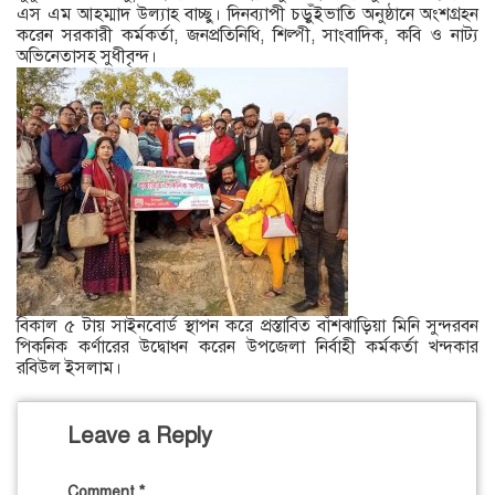
এস এম আহম্মাদ উল্যাহ বাচ্ছু। দিনব্যাপী চড়ুঁইভাতি অনুষ্ঠানে অংশগ্রহন
করেন সরকারী কর্মকর্তা, জনপ্রতিনিধি, শিল্পী, সাংবাদিক, কবি ও নাট্য
অভিনেতাসহ সুধীবৃন্দ।
বিকাল ৫ টায় সাইনবোর্ড স্থাপন করে প্রস্তাবিত বাঁশঝাড়িয়া মিনি সুন্দরবন
পিকনিক কর্ণারের উদ্বোধন করেন উপজেলা নির্বাহী কর্মকর্তা খন্দকার
রবিউল ইসলাম।
Leave a Reply
Comment
*