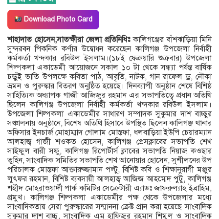
Download Photo Card
শাহাদাত হোসেন,সাতক্ষীরা জেলা প্রতিনিধিঃ
কালিগঞ্জের বাঁশঝাড়িয়া মিনি
সুন্দরবন পিকনিক কর্ণার উদ্বোধন করেছেন কালিগঞ্জ উপজেলা নির্বাহী
কর্মকর্তা খন্দকার রবিউল ইসলাম।(১৮ই ফেব্রুয়ারি শুক্রবার) উপজেলা
শিল্পকলা একাডেমী আয়োজনে সকাল ১০ টা থেকে সন্ধ্যা পর্যন্ত বার্ষিক
চড়ুঁই ভাতি উপলক্ষে কবিতা পাঠ, আবৃতি, নাটক, গান রাফেল ড্র, নৌকা
ভ্রমন ও পুরুস্কার বিতরণ অনুষ্ঠিত হয়েছে। দিনব্যাপী অনুষ্ঠান শেষে বিশিষ্ঠ
সাহিত্যিক অধ্যাপক গাজী আজিজুর রহমান এর সভাপতিত্বে প্রধান অতিথি
ছিলেন কালিগঞ্জ উপজেলা নির্বাহী কর্মকর্তা খন্দকার রবিউল ইসলাম।
উপজেলা শিল্পকলা একাডেমীর সাধারণ সম্পাদক সুকুমার দাশ বাচ্ছুর
সঞ্চালনায় অনুষ্ঠানে, বিশেষ অতিথি হিসাবে উপস্থিত ছিলেন কালিগঞ্জ থানার
অফিসার ইনচার্জ মোহাম্মাদ গোলাম মোস্তফা, ধলবাড়িয়া ইউপি চেয়ারম্যান
আলহাজ্ব গাজী শওকত হোসেন, কালিগঞ্জ প্রেসক্লাবের সভাপতি শেখ
সাইফুল বারী সফু, কালিগঞ্জ রিপোর্টার্স ক্লাবের সভাপতি নিয়াজ কওছার
তুহিন, সাংবাদিক সমিতির সভাপতি শেখ আনোয়ার হোসেন, সুশীলনের উপ
পরিচালক মোস্তফা আক্তারুজ্জামান পল্টু, বিশিষ্ট কবি ও শিক্ষানুরাগী মঞ্জুর
লুৎফর রহমান, বিশিষ্ট ব্যবসায়ী আলহাজ্ব আজিজ আহম্মেদ পুটু, কালিগঞ্জ
শহীদ মোহরাওয়ার্দী পার্ক কমিটির সেক্রেটারী এ্যাডঃ জাফরুল্যাহ ইব্রাহিম,
প্রমুখ। কালিগঞ্জ শিল্পকলা একাডেমীর পক্ষ থেকে উপজেলার মধ্যে
সাংবাদিকতায় সেরা পুরুস্কারের সন্মাননা ক্রেষ্ট প্রান করা হয়েছে সাংবাদিক
সুকুমার দাশ বাচ্চু, সাংবাদিক এম হাফিজুর রহমান শিমুল ও সাংবাদিক