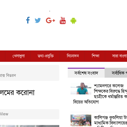
,
খেলাধুলা
তথ্য-প্রযুক্তি
বিনোদন
শিক্ষা
সারা বাংলা
সর্বশেষ সংবাদ
সর্বাধিক
াক্স বিতরন
শ্যামনগরে কলেজ
 আলমের করোনা
শিক্ষকের বিরুদ্ধে হিন্দ
ছাত্রীকে ধর্মান্তরিত 
বিয়ের অভিযোগ
View
কালিগঞ্জ কুশুলিয়া উচ
মাধ্যমিক বিদ্যালয়ে