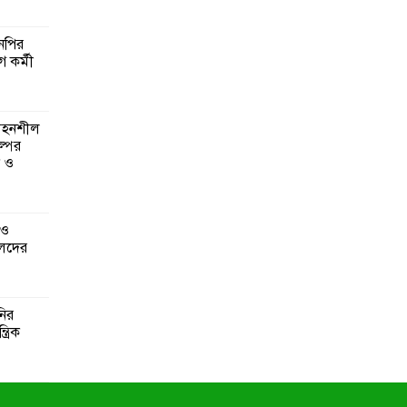
এনপির
ে কর্মী
 সহনশীল
্পের
ন ও
 ও
েদের
নির
্রিক