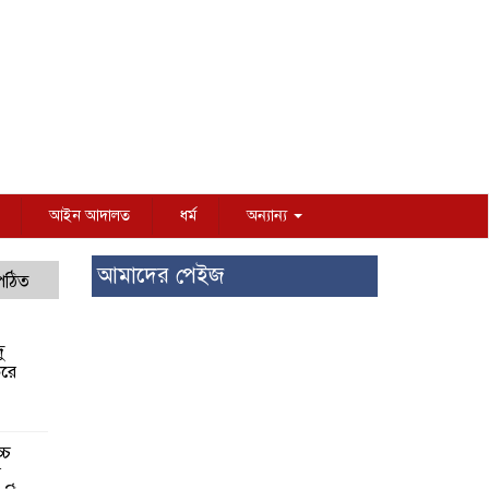
আইন আদালত
ধর্ম
অন্যান্য
আমাদের পেইজ
 পঠিত
ু
করে
্চ
র