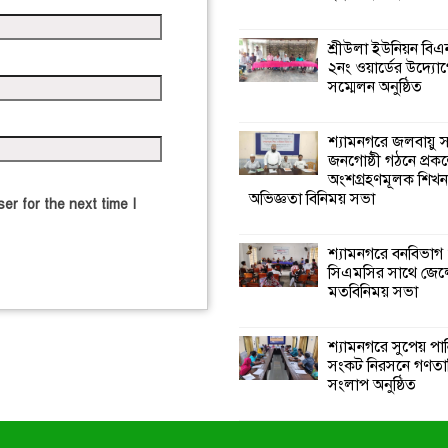
শ্রীউলা ইউনিয়ন বি
২নং ওয়ার্ডের উদ্যোগ
সম্মেলন অনুষ্ঠিত
শ্যামনগরে জলবায়ু
জনগোষ্ঠী গঠনে প্রকল
অংশগ্রহণমূলক শিখ
অভিজ্ঞতা বিনিময় সভা
er for the next time I
শ্যামনগরে বনবিভাগ
সিএমসির সাথে জেল
মতবিনিময় সভা
শ্যামনগরে সুপেয় পা
সংকট নিরসনে গণতান্ত
সংলাপ অনুষ্ঠিত