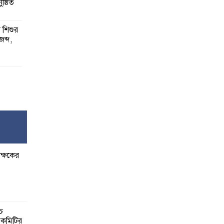
ষ্ঠিত
য় শিশুর
 জব্দ,
ষ,
র
ক্ষকের
বেশি
াত:
্চ
র কমিটির