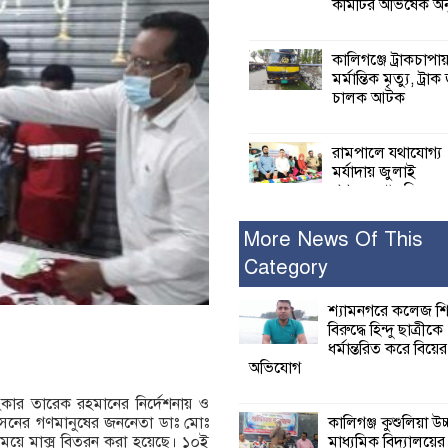
কমিটির অভিষেক অনু
কালিগঞ্জে ট্রাকচাপা
মর্মান্তিক মৃত্যু, ট্রাক
চালক আটক
রামপালে যথাযোগ্য
মর্যাদায় জুলাই
গণঅভ্যুত্থান দিবসে
আলোচনা সভা পুরষ্কার বিতরণ
More News Of This
Category
২৮ জনের সাক্ষ্য শে
কাদেরসহ সাতজনে
বিরুদ্ধে যুক্তিতর্ক
শ্যামনগরে কলেজ শি
ট্রাইব্যুনালে
বিরুদ্ধে হিন্দু ছাত্রীকে
ধর্মান্তরিত করে বিয়ের
অভিযোগ
ইসলামের সবচেয়ে 
ক্ষতি করেছে জামায়
হংকার তারেক রহমানের নির্দেশনায় ও
নুরুল হক নুর
কালিগঞ্জ কুশুলিয়া উচ
 আসনের গণমানুষের জননেতা ডাঃ মোঃ
মাধ্যমিক বিদ্যালয়ে
সময়ে মাক্স বিতরন করা হয়েছে। ১০ই