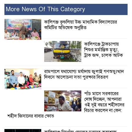
বেশি ক্ষতি করেছে
জামায়াত: নুরুল হক
More News Of This Category
নুর
কালিগঞ্জ কুশুলিয়া উচ্চ মাধ্যমিক বিদ্যালয়ের
কমিটির অভিষেক অনুষ্ঠিত
পাঁচ মাসে সরকারের দোষ দিচ্ছেন, আপনারা
ওই দুই বছরে শহীদদের বিচার করলেন না
কেন: শহীদ জিসানের বাবার ক্ষোভ
কালিগঞ্জে ট্রাকচাপায়
শিশুর মর্মান্তিক মৃত্যু,
কালিগঞ্জে নিখোঁজ জেলের মরদেহ অবশেষে
ট্রাক জব্দ, চালক আটক
মিলল ইছামতী নদীতে
রামপালে যথাযোগ্য মর্যাদায় জুলাই গণঅভ্যুত্থান
দিবসে আলোচনা সভা পুরষ্কার বিতরণ
শ্রীউলা ইউনিয়ন
বিএনপির ২নং ওয়ার্ডের
উদ্যোগে কর্মী সম্মেলন
পাঁচ মাসে সরকারের
অনুষ্ঠিত
দোষ দিচ্ছেন, আপনারা
ওই দুই বছরে শহীদদের
শ্যামনগরে জলবায়ু সহনশীল জনগোষ্ঠী গঠনে
বিচার করলেন না কেন:
শহীদ জিসানের বাবার ক্ষোভ
প্রকল্পের অংশগ্রহণমূলক শিখন ও অভিজ্ঞতা
বিনিময় সভা